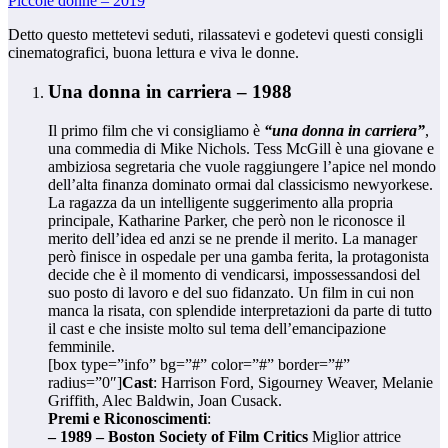
Piccole donne – 2019
Detto questo mettetevi seduti, rilassatevi e godetevi questi consigli
cinematografici, buona lettura e viva le donne.
Una donna in carriera – 1988
Il primo film che vi consigliamo è
“una donna in carriera”
,
una commedia di Mike Nichols. Tess McGill è una giovane e
ambiziosa segretaria che vuole raggiungere l’apice nel mondo
dell’alta finanza dominato ormai dal classicismo newyorkese.
La ragazza da un intelligente suggerimento alla propria
principale, Katharine Parker, che però non le riconosce il
merito dell’idea ed anzi se ne prende il merito. La manager
però finisce in ospedale per una gamba ferita, la protagonista
decide che è il momento di vendicarsi, impossessandosi del
suo posto di lavoro e del suo fidanzato. Un film in cui non
manca la risata, con splendide interpretazioni da parte di tutto
il cast e che insiste molto sul tema dell’emancipazione
femminile.
[box type=”info” bg=”#” color=”#” border=”#”
radius=”0″]
Cast
: Harrison Ford, Sigourney Weaver, Melanie
Griffith, Alec Baldwin, Joan Cusack.
Premi e Riconoscimenti
:
– 1989 – Boston Society of Film Critics
Miglior attrice