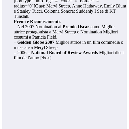
[box type=”info” bg=”#” color=”#” border=”#”
radius=”0″]
Cast
: Meryl Streep, Anne Hathaway, Emily Blunt
e Stanley Tucci. Colonna Sonora: Suddenly I See di KT
Tunstall.
Premi e Riconoscimenti
:
– Nel 2007 Nomination al
Premio Oscar
come Miglior
attrice protagonista a Meryl Streep e Nomination Migliori
costumi a Patricia Field.
–
Golden Globe 2007
Miglior attrice in un film commedia o
musicale a Meryl Streep
– 2006 –
National Board of Review Awards
Migliori dieci
film dell’anno.[/box]