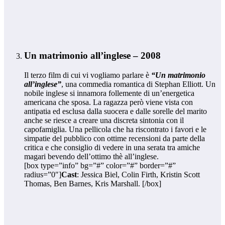
Un matrimonio all’inglese – 2008
Il terzo film di cui vi vogliamo parlare è
“Un matrimonio
all’inglese
”
, una commedia romantica di Stephan Elliott. Un
nobile inglese si innamora follemente di un’energetica
americana che sposa. La ragazza però viene vista con
antipatia ed esclusa dalla suocera e dalle sorelle del marito
anche se riesce a creare una discreta sintonia con il
capofamiglia. Una pellicola che ha riscontrato i favori e le
simpatie del pubblico con ottime recensioni da parte della
critica e che consiglio di vedere in una serata tra amiche
magari bevendo dell’ottimo thè all’inglese.
[box type=”info” bg=”#” color=”#” border=”#”
radius=”0″]
Cast
: Jessica Biel, Colin Firth, Kristin Scott
Thomas, Ben Barnes, Kris Marshall. [/box]