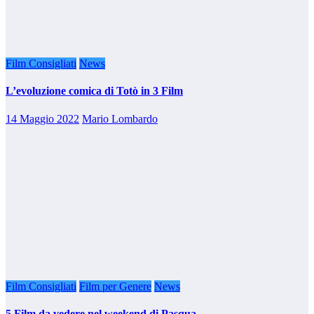
Film Consigliati
News
L’evoluzione comica di Totò in 3 Film
14 Maggio 2022
Mario Lombardo
Film Consigliati
Film per Genere
News
5 Film da vedere nel weekend di Pasqua