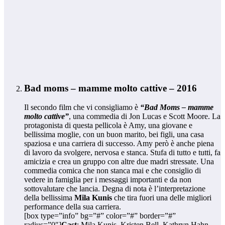
Bad moms – mamme molto cattive – 2016
Il secondo film che vi consigliamo è
“Bad Moms – mamme
molto cattive”
, una commedia di Jon Lucas e Scott Moore. La
protagonista di questa pellicola è Amy, una giovane e
bellissima moglie, con un buon marito, bei figli, una casa
spaziosa e una carriera di successo. Amy però è anche piena
di lavoro da svolgere, nervosa e stanca. Stufa di tutto e tutti, fa
amicizia e crea un gruppo con altre due madri stressate. Una
commedia comica che non stanca mai e che consiglio di
vedere in famiglia per i messaggi importanti e da non
sottovalutare che lancia. Degna di nota è l’interpretazione
della bellissima
Mila Kunis
che tira fuori una delle migliori
performance della sua carriera.
[box type=”info” bg=”#” color=”#” border=”#”
radius=”0″]
Cast
: Mila Kunis, Kristen Bell, Kathryn Hahn,