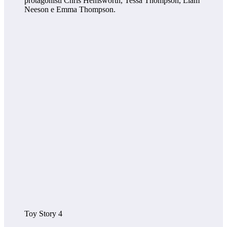
protagonisti Chris Hemsworth, Tessa Thompson, Liam
Neeson e Emma Thompson.
Toy Story 4