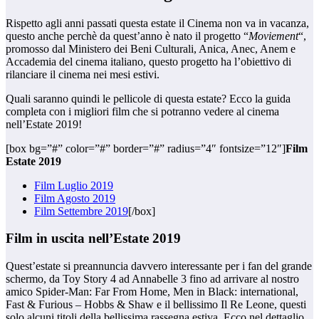
Rispetto agli anni passati questa estate il Cinema non va in vacanza,
questo anche perchè da quest’anno è nato il progetto “
Moviement
“,
promosso dal Ministero dei Beni Culturali, Anica, Anec, Anem e
Accademia del cinema italiano, questo progetto ha l’obiettivo di
rilanciare il cinema nei mesi estivi.
Quali saranno quindi le pellicole di questa estate? Ecco la guida
completa con i migliori film che si potranno vedere al cinema
nell’Estate 2019!
[box bg=”#” color=”#” border=”#” radius=”4″ fontsize=”12″]
Film
Estate 2019
Film Luglio 2019
Film Agosto 2019
Film Settembre 2019
[/box]
Film in uscita nell’Estate 2019
Quest’estate si preannuncia davvero interessante per i fan del grande
schermo, da Toy Story 4 ad Annabelle 3 fino ad arrivare al nostro
amico Spider-Man: Far From Home, Men in Black: international,
Fast & Furious – Hobbs & Shaw e il bellissimo Il Re Leone, questi
solo alcuni titoli della bellissima rassegna estiva. Ecco nel dettaglio