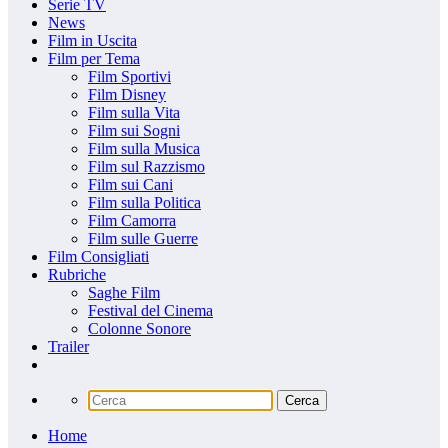
Serie TV
News
Film in Uscita
Film per Tema
Film Sportivi
Film Disney
Film sulla Vita
Film sui Sogni
Film sulla Musica
Film sul Razzismo
Film sui Cani
Film sulla Politica
Film Camorra
Film sulle Guerre
Film Consigliati
Rubriche
Saghe Film
Festival del Cinema
Colonne Sonore
Trailer
Home