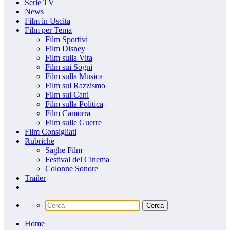
Serie TV
News
Film in Uscita
Film per Tema
Film Sportivi
Film Disney
Film sulla Vita
Film sui Sogni
Film sulla Musica
Film sul Razzismo
Film sui Cani
Film sulla Politica
Film Camorra
Film sulle Guerre
Film Consigliati
Rubriche
Saghe Film
Festival del Cinema
Colonne Sonore
Trailer
Home