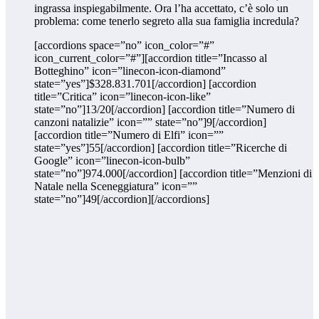
ingrassa inspiegabilmente. Ora l’ha accettato, c’è solo un
problema: come tenerlo segreto alla sua famiglia incredula?
[accordions space=”no” icon_color=”#”
icon_current_color=”#”][accordion title=”Incasso al
Botteghino” icon=”linecon-icon-diamond”
state=”yes”]$328.831.701[/accordion] [accordion
title=”Critica” icon=”linecon-icon-like”
state=”no”]13/20[/accordion] [accordion title=”Numero di
canzoni natalizie” icon=”” state=”no”]9[/accordion]
[accordion title=”Numero di Elfi” icon=””
state=”yes”]55[/accordion] [accordion title=”Ricerche di
Google” icon=”linecon-icon-bulb”
state=”no”]974.000[/accordion] [accordion title=”Menzioni di
Natale nella Sceneggiatura” icon=””
state=”no”]49[/accordion][/accordions]