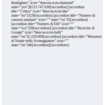
Botteghino” icon=”linecon-icon-diamond”
state=”yes”]$133.747.630[/accordion] [accordion
title=”Critica” icon=”linecon-icon-like”
state=”no”]3/20[/accordion] [accordion title=”Numero di
canzoni natalizie” icon=”” state=”no”]5[/accordion]
[accordion title=”Numero di Elfi” icon=””
state=”yes”]39[/accordion] [accordion title=”Ricerche di
Google” icon=”linecon-icon-bulb”
state=”no”]2.220.000[/accordion] [accordion title=”Menzioni
di Natale nella Sceneggiatura” icon=””
state=”no”]46[/accordion][/accordions]