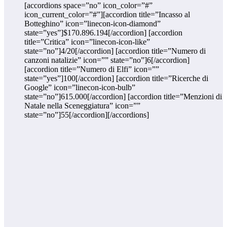
[accordions space=”no” icon_color=”#”
icon_current_color=”#”][accordion title=”Incasso al
Botteghino” icon=”linecon-icon-diamond”
state=”yes”]$170.896.194[/accordion] [accordion
title=”Critica” icon=”linecon-icon-like”
state=”no”]4/20[/accordion] [accordion title=”Numero di
canzoni natalizie” icon=”” state=”no”]6[/accordion]
[accordion title=”Numero di Elfi” icon=””
state=”yes”]100[/accordion] [accordion title=”Ricerche di
Google” icon=”linecon-icon-bulb”
state=”no”]615.000[/accordion] [accordion title=”Menzioni di
Natale nella Sceneggiatura” icon=””
state=”no”]55[/accordion][/accordions]