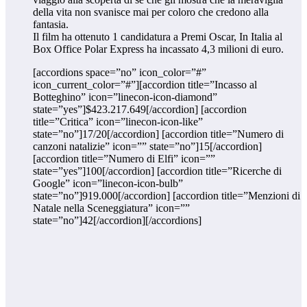
della vita non svanisce mai per coloro che credono alla
fantasia.
Il film ha ottenuto 1 candidatura a Premi Oscar, In Italia al
Box Office Polar Express ha incassato 4,3 milioni di euro.
[accordions space=”no” icon_color=”#”
icon_current_color=”#”][accordion title=”Incasso al
Botteghino” icon=”linecon-icon-diamond”
state=”yes”]$423.217.649[/accordion] [accordion
title=”Critica” icon=”linecon-icon-like”
state=”no”]17/20[/accordion] [accordion title=”Numero di
canzoni natalizie” icon=”” state=”no”]15[/accordion]
[accordion title=”Numero di Elfi” icon=””
state=”yes”]100[/accordion] [accordion title=”Ricerche di
Google” icon=”linecon-icon-bulb”
state=”no”]919.000[/accordion] [accordion title=”Menzioni di
Natale nella Sceneggiatura” icon=””
state=”no”]42[/accordion][/accordions]