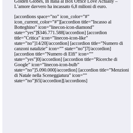
Golden Globes, In Italia al Box Office Love Actually –
L’amore davvero ha incassato 6,8 milioni di euro.
[accordions space=”no” icon_color=”#”
icon_current_color=”#”][accordion title=”Incasso al
Botteghino” icon=”linecon-icon-diamond”
state=”yes”]$346.771.588[/accordion] [accordion
title=”Critica” icon=”linecon-icon-like”
state=”no”]14/20[/accordion] [accordion title=”Numero di
canzoni natalizie” icon=”” state=”no”]7[/accordion]
[accordion title=”Numero di Elfi” icon=””
state=”yes”]0[/accordion] [accordion title=”Ricerche di
Google” icon=”linecon-icon-bulb”
state=”no”]5.090.000[/accordion] [accordion title=”Menzioni
di Natale nella Sceneggiatura” icon=””
state=”no”]65[/accordion][/accordions]