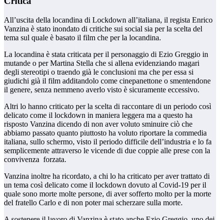
Critica
All’uscita della locandina di Lockdown all’italiana, il regista Enrico
Vanzina è stato inondato di critiche sui social sia per la scelta del
tema sul quale è basato il film che per la locandina.
La locandina è stata criticata per il personaggio di Ezio Greggio in
mutande o per Martina Stella che si allena evidenziando magari
degli stereotipi o traendo già le conclusioni ma che per essa si
giudichi già il film additandolo come cinepanettone o smentendone
il genere, senza nemmeno averlo visto è sicuramente eccessivo.
Altri lo hanno criticato per la scelta di raccontare di un periodo così
delicato come il lockdown in maniera leggera ma a questo ha
risposto Vanzina dicendo di non aver voluto sminuire ciò che
abbiamo passato quanto piuttosto ha voluto riportare la commedia
italiana, sullo schermo, visto il periodo difficile dell’industria e lo fa
semplicemente attraverso le vicende di due coppie alle prese con la
convivenza forzata.
Vanzina inoltre ha ricordato, a chi lo ha criticato per aver trattato di
un tema così delicato come il lockdown dovuto al Covid-19 per il
quale sono morte molte persone, di aver sofferto molto per la morte
del fratello Carlo e di non poter mai scherzare sulla morte.
A sostenere il lavoro di Vanzina è stato anche Ezio Greggio, uno dei