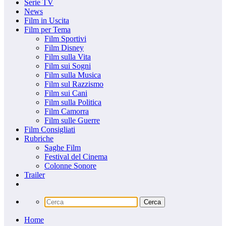
Serie TV
News
Film in Uscita
Film per Tema
Film Sportivi
Film Disney
Film sulla Vita
Film sui Sogni
Film sulla Musica
Film sul Razzismo
Film sui Cani
Film sulla Politica
Film Camorra
Film sulle Guerre
Film Consigliati
Rubriche
Saghe Film
Festival del Cinema
Colonne Sonore
Trailer
Home