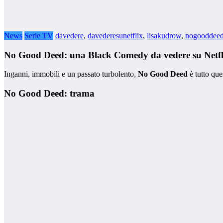
News
Serie TV
davedere
,
davederesunetflix
,
lisakudrow
,
nogooddee
No Good Deed: una Black Comedy da vedere su Netfl
Inganni, immobili e un passato turbolento,
No Good Deed
è tutto que
No Good Deed: trama