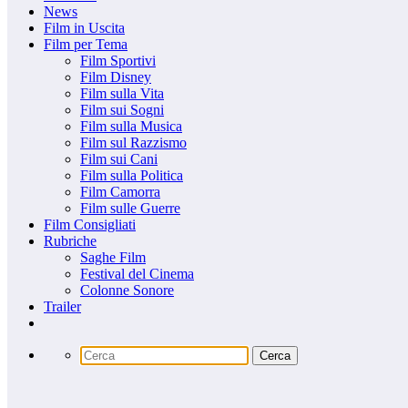
News
Film in Uscita
Film per Tema
Film Sportivi
Film Disney
Film sulla Vita
Film sui Sogni
Film sulla Musica
Film sul Razzismo
Film sui Cani
Film sulla Politica
Film Camorra
Film sulle Guerre
Film Consigliati
Rubriche
Saghe Film
Festival del Cinema
Colonne Sonore
Trailer