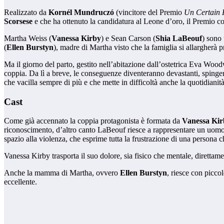
Realizzato da
Kornél Mundruczó
(vincitore del Premio
Un Certain 
Scorsese
e che ha ottenuto la candidatura al Leone d’oro, il Premio co
Martha Weiss (
Vanessa Kirby
) e Sean Carson (
Shia LaBeouf
) sono
(
Ellen Burstyn
), madre di Martha visto che la famiglia si allargherà p
Ma il giorno del parto, gestito nell’abitazione dall’ostetrica Eva Woo
coppia. Da lì a breve, le conseguenze diventeranno devastanti, spingen
che vacilla sempre di più e che mette in difficoltà anche la quotidianit
Cast
Come già accennato la coppia protagonista è formata da
Vanessa Kir
riconoscimento, d’altro canto LaBeouf riesce a rappresentare un uomo 
spazio alla violenza, che esprime tutta la frustrazione di una persona c
Vanessa Kirby trasporta il suo dolore, sia fisico che mentale, direttame
Anche la mamma di Martha, ovvero
Ellen Burstyn
, riesce con picco
eccellente.