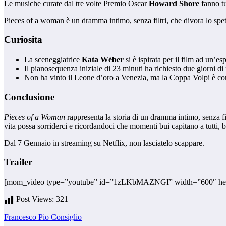
Le musiche curate dal tre volte Premio Oscar
Howard Shore
fanno t
Pieces of a woman è un dramma intimo, senza filtri, che divora lo spe
Curiosita
La sceneggiatrice
Kata Wéber
si è ispirata per il film ad un’es
Il pianosequenza iniziale di 23 minuti ha richiesto due giorni di 
Non ha vinto il Leone d’oro a Venezia, ma la Coppa Volpi è 
Conclusione
Pieces of a Woman
rappresenta la storia di un dramma intimo, senza fi
vita possa sorriderci e ricordandoci che momenti bui capitano a tutti, b
Dal 7 Gennaio in streaming su Netflix, non lasciatelo scappare.
Trailer
[mom_video type=”youtube” id=”1zLKbMAZNGI” width=”600″ he
Post Views:
321
Francesco Pio Consiglio