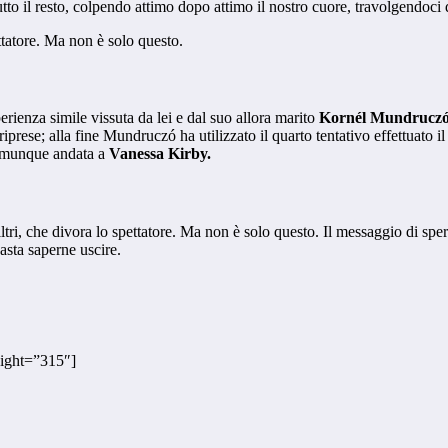
utto il resto, colpendo attimo dopo attimo il nostro cuore, travolgendoc
ttatore. Ma non è solo questo.
perienza simile vissuta da lei e dal suo allora marito
Kornél Mundrucz
riprese; alla fine Mundruczó ha utilizzato il quarto tentativo effettuato i
comunque andata a
Vanessa Kirby.
ltri, che divora lo spettatore. Ma non è solo questo. Il messaggio di sper
asta saperne uscire.
ight=”315″]