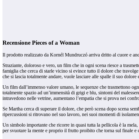
Recensione Pieces of a Woman
Il prodotto realizzato da Kornél Mundruczó arriva dritto al cuore e anc
Straziante, doloroso e vero, un film che in ogni scena riesce a trasmet
famiglia che cerca di starle vicino si evince tutto il dolore che travo
che si lascia totalmente andare, vuole lasciare alle spalle il suo dolore 
Un film dall’immenso valore umano, le sequenze che trasmettono ogni em
totalmente spazio ad un’immensità di grigi e blu, sintomi del malessere 
intravedono nelle vetrine, aumentano l’empatia che si prova nei confr
Se Martha cerca di superare il dolore, che però scena dopo scena sembra
ripercussioni si ritrovano nel suo lavoro, nei suoi momenti di isolam
Un simbolo importante che ricorre in quasi tutta la pellicola è la mela
per svuotare la mente e proprio il frutto proibito che torna sul finale e