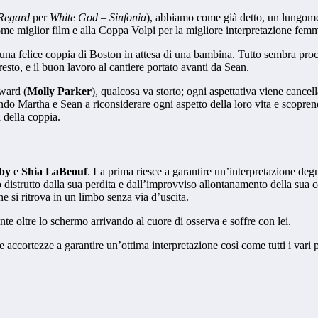
Regard
per
White God – Sinfonia
), abbiamo come già detto, un lungome
me miglior film e alla Coppa Volpi per la migliore interpretazione femm
 una felice coppia di Boston in attesa di una bambina. Tutto sembra proc
resto, e il buon lavoro al cantiere portato avanti da Sean.
dward (
Molly Parker
), qualcosa va storto; ogni aspettativa viene cancel
do Martha e Sean a riconsiderare ogni aspetto della loro vita e scopren
à della coppia.
by
e
Shia LaBeouf
. La prima riesce a garantire un’interpretazione de
distrutto dalla sua perdita e dall’improvviso allontanamento della sua
he si ritrova in un limbo senza via d’uscita.
nte oltre lo schermo arrivando al cuore di osserva e soffre con lei.
le accortezze a garantire un’ottima interpretazione così come tutti i var