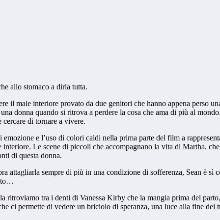
he allo stomaco a dirla tutta.
tere il male interiore provato da due genitori che hanno appena perso un
lge una donna quando si ritrova a perdere la cosa che ama di più al mondo
e cercare di tornare a vivere.
ozione e l’uso di colori caldi nella prima parte del film a rappresenta
interiore. Le scene di piccoli che accompagnano la vita di Martha, che si 
onti di questa donna.
 attagliarla sempre di più in una condizione di sofferenza, Sean è sì co
ento…
, la ritroviamo tra i denti di Vanessa Kirby che la mangia prima del part
 che ci permette di vedere un briciolo di speranza, una luce alla fine del 