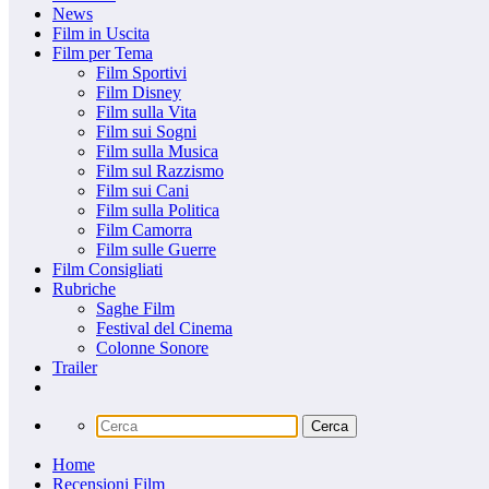
News
Film in Uscita
Film per Tema
Film Sportivi
Film Disney
Film sulla Vita
Film sui Sogni
Film sulla Musica
Film sul Razzismo
Film sui Cani
Film sulla Politica
Film Camorra
Film sulle Guerre
Film Consigliati
Rubriche
Saghe Film
Festival del Cinema
Colonne Sonore
Trailer
Home
Recensioni Film