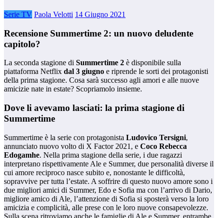
Serie TV
Paola Velotti
14 Giugno 2021
Recensione Summertime 2: un nuovo deludente
capitolo?
La seconda stagione di
Summertime 2
è disponibile sulla
piattaforma Netflix
dal 3 giugno
e riprende le sorti dei protagonisti
della prima stagione. Cosa sarà successo agli amori e alle nuove
amicizie nate in estate? Scopriamolo insieme.
Dove li avevamo lasciati: la prima stagione di
Summertime
Summertime è la serie con protagonista
Ludovico Tersigni
,
annunciato nuovo volto di X Factor 2021, e
Coco Rebecca
Edogamhe
. Nella prima stagione della serie, i due ragazzi
interpretano rispettivamente Ale e Summer, due personalità diverse il
cui amore reciproco nasce subito e, nonostante le difficoltà,
sopravvive per tutta l’estate. A soffrire di questo nuovo amore sono i
due migliori amici di Summer, Edo e Sofia ma con l’arrivo di Dario,
migliore amico di Ale, l’attenzione di Sofia si sposterà verso la loro
amicizia e complicità, alle prese con le loro nuove consapevolezze.
Sulla scena ritroviamo anche le famiglie di Ale e Summer, entrambe