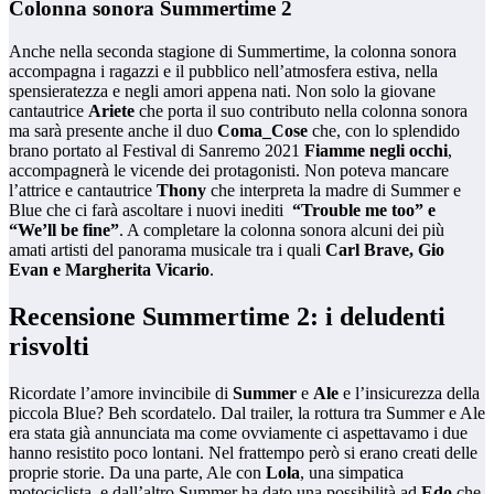
Colonna sonora Summertime 2
Anche nella seconda stagione di Summertime, la colonna sonora
accompagna i ragazzi e il pubblico nell’atmosfera estiva, nella
spensieratezza e negli amori appena nati. Non solo la giovane
cantautrice
Ariete
che porta il suo contributo nella colonna sonora
ma sarà presente anche il duo
Coma_Cose
che, con lo splendido
brano portato al Festival di Sanremo 2021
Fiamme negli occhi
,
accompagnerà le vicende dei protagonisti. Non poteva mancare
l’attrice e cantautrice
Thony
che interpreta la madre di Summer e
Blue che ci farà ascoltare i nuovi inediti
“Trouble me too” e
“We’ll be fine”
. A completare la colonna sonora alcuni dei più
amati artisti del panorama musicale tra i quali
Carl Brave, Gio
Evan e Margherita Vicario
.
Recensione Summertime 2: i deludenti
risvolti
Ricordate l’amore invincibile di
Summer
e
Ale
e l’insicurezza della
piccola Blue? Beh scordatelo. Dal trailer, la rottura tra Summer e Ale
era stata già annunciata ma come ovviamente ci aspettavamo i due
hanno resistito poco lontani. Nel frattempo però si erano creati delle
proprie storie. Da una parte, Ale con
Lola
, una simpatica
motociclista, e dall’altro Summer ha dato una possibilità ad
Edo
che