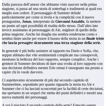
Dalla purezza dell’amore che abbiamo visto nascere nella prima
stagione, si passa ad una storia di sotterfugi e tradimenti ai quali era
meglio non cedere. Il personaggio di Summer delude
particolarmente per come si rivela e la complicità con il nuovo
protagonista,
Jonas
, interpretato da
Giovanni Anzaldo
, fa mettere
un punto ad ogni possibilità di risalita dello stesso. Dall’altro lato
invece assistiamo al personaggio di Ale, migliore di quello della
prima stagione. Anche lui sbaglia ma sembra rendersene conto e
sembra finire anche per essere il buono della storia in un
finale triste
che lascia presagire sicuramente una terza stagione della serie.
In generale è più bello assistere al rapporto tra Dario e Sofia, che,
seppur abbiano due vite sentimentali complicate ma consapevoli,
mostrano la bellezza del loro rapporto, sempre complice. Anche i
genitori di Summer decidono di dare una svolta al loro rapporto con
una decisione definitiva mentre Edo ormai è rassegnato ma pronto a
capire chi lo vuole davvero.
Ci aspettavamo sicuramente di più dal secondo capitolo di
Summertime, soprattutto per quanto riguarda la storia tra Ale e
Summer che ci ha lasciati sconcertati per la facilità di certe decisioni,
ma speriamo in un sequel che metta dei punti definitivi e mostri una
nuova maturità dei personaggi.
A voi è piaciuto il secondo capitolo della serie? Fatecelo sapere.