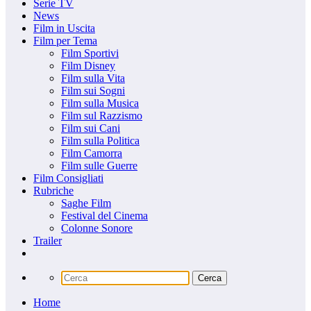
Serie TV
News
Film in Uscita
Film per Tema
Film Sportivi
Film Disney
Film sulla Vita
Film sui Sogni
Film sulla Musica
Film sul Razzismo
Film sui Cani
Film sulla Politica
Film Camorra
Film sulle Guerre
Film Consigliati
Rubriche
Saghe Film
Festival del Cinema
Colonne Sonore
Trailer
Home