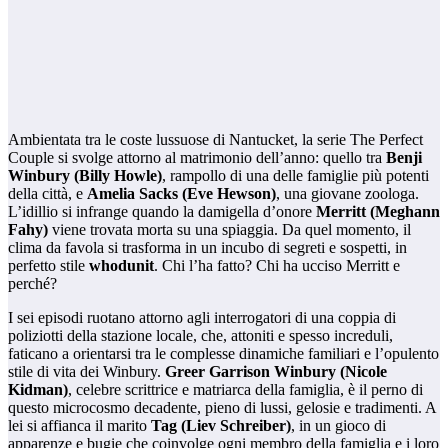
Ambientata tra le coste lussuose di Nantucket, la serie The Perfect
Couple si svolge attorno al matrimonio dell’anno: quello tra
Benji
Winbury (Billy Howle)
, rampollo di una delle famiglie più potenti
della città, e
Amelia Sacks (Eve Hewson)
, una giovane zoologa.
L’idillio si infrange quando la damigella d’onore
Merritt (Meghann
Fahy)
viene trovata morta su una spiaggia. Da quel momento, il
clima da favola si trasforma in un incubo di segreti e sospetti, in
perfetto stile
whodunit
. Chi l’ha fatto? Chi ha ucciso Merritt e
perché?
I sei episodi ruotano attorno agli interrogatori di una coppia di
poliziotti della stazione locale, che, attoniti e spesso increduli,
faticano a orientarsi tra le complesse dinamiche familiari e l’opulento
stile di vita dei Winbury.
Greer Garrison Winbury (Nicole
Kidman)
, celebre scrittrice e matriarca della famiglia, è il perno di
questo microcosmo decadente, pieno di lussi, gelosie e tradimenti. A
lei si affianca il marito
Tag (Liev Schreiber)
, in un gioco di
apparenze e bugie che coinvolge ogni membro della famiglia e i loro