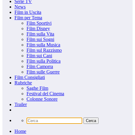
Serie TV
News
Film in Uscita
Film per Tema
Film Sportivi
Film Disney
Film sulla Vita
Film sui Sogni
Film sulla Musica
Film sul Razzismo
Film sui Cani
Film sulla Politica
Film Camorra
Film sulle Guerre
Film Consigliati
Rubriche
Saghe Film
Festival del Cinema
Colonne Sonore
Trailer
Home