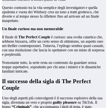
Questo contrasto tra la vita semplice degli investigatori e quella
opulenta e vuota dei Winbury crea un tono a tratti grottesco, che
diverte e al tempo stesso fa riflettere fino ad arrivare ad un finale
inaspettato.
Un finale curioso ma non memorabile
Il finale di
The Perfect Couple
è curioso: una svolta catartica che,
sebbene bizzarra, offre un certo senso di ottimismo, un aspetto raro
nei thriller contemporanei. Tuttavia, l’epilogo sembra quasi casuale,
con una risoluzione che lascia lo spettatore con un misto di sorpresa
e perplessità.
Nonostante tutto, la serie resta un contenuto da guardare senza
troppe aspettative, soprattutto per chi ama i misteri e le dinamiche
familiari intricate.
Il successo della sigla di The Perfect
Couple
Uno degli aspetti più coinvolgenti è il successo esplosivo della sua
sigla, diventata un vero e proprio
guilty pleasure
su TikTok. Il
brano
“Criminals”
, che accompagna i titoli di testa, è stato