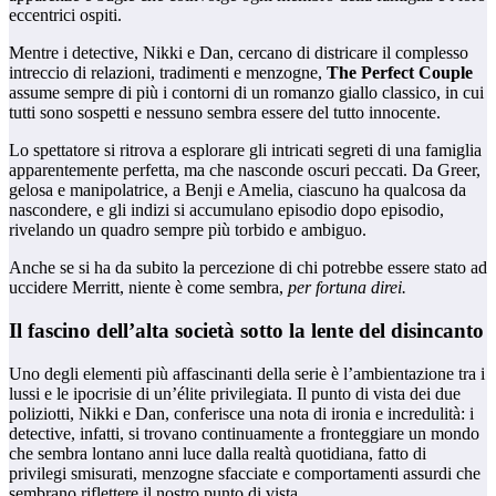
eccentrici ospiti.
Mentre i detective, Nikki e Dan, cercano di districare il complesso
intreccio di relazioni, tradimenti e menzogne,
The Perfect Couple
assume sempre di più i contorni di un romanzo giallo classico, in cui
tutti sono sospetti e nessuno sembra essere del tutto innocente.
Lo spettatore si ritrova a esplorare gli intricati segreti di una famiglia
apparentemente perfetta, ma che nasconde oscuri peccati. Da Greer,
gelosa e manipolatrice, a Benji e Amelia, ciascuno ha qualcosa da
nascondere, e gli indizi si accumulano episodio dopo episodio,
rivelando un quadro sempre più torbido e ambiguo.
Anche se si ha da subito la percezione di chi potrebbe essere stato ad
uccidere Merritt, niente è come sembra,
per fortuna direi.
Il fascino dell’alta società sotto la lente del disincanto
Uno degli elementi più affascinanti della serie è l’ambientazione tra i
lussi e le ipocrisie di un’élite privilegiata. Il punto di vista dei due
poliziotti, Nikki e Dan, conferisce una nota di ironia e incredulità: i
detective, infatti, si trovano continuamente a fronteggiare un mondo
che sembra lontano anni luce dalla realtà quotidiana, fatto di
privilegi smisurati, menzogne sfacciate e comportamenti assurdi che
sembrano riflettere il nostro punto di vista.