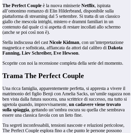
The Perfect Couple
è la nuova miniserie
Netflix
, ispirata
all’omonimo romanzo di Elin Hilderbrand, disponibile sulla
piattaforma di streaming dal 5 settembre. Si tratta di un classico
giallo che mescola intrighi, mistero e drammi familiari in un
contenuto dal quale ci si aspetta di restare incollati allo schermo
(anche se poi così non è).
Stella indiscussa del cast
Nicole Kidman
, con un’interpretazione
magnetica e sofisticata, affiancata da attori dal calibro di
Dakota
Fanning, Liev Schreiber, Eve Hewson
.
Scoprite con noi la recensione completa della serie del momento.
Trama The Perfect Couple
Una ricca famiglia, apparentemente perfetta, si appresta a vivere il
matrimonio del figlio Benji con Amelia Sacks, un’umile ragazza non
ben vista dalla futura suocera, una scrittrice di successo, ma tutto si
sgretola quando, improvvisamente,
un cadavere viene trovato
sulla spiaggia
, gettando un’ombra oscura su quella che sembrava
essere una classica favola con un lieto fine.
Tra segreti inconfessabili, tensioni nascoste e relazioni pericolose,
The Perfect Couple esplora fino a che punto le persone possono