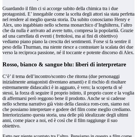
Guardando il film ci si accorge subito della chimica tra i due
protagonisti. E’ innegabile come la scelta degli attori sia stata perfetta
nel rendere al meglio questa storia. Da subito conosciamo Henry e
Alex, uno ingabbiato nello schema monarchico d’Inghilterra, l’altro
che da nulla è arrivato ad avere tutto, compresa la popolarità. Grazie
ad una carrellata di eventi ( frettolosi, ma ai fini di obiettivo)
vediamo piano piano la crescita dei sentimenti. Forse si fa sentire il
peso della Thurman, ma niente riesce a contrastare la scalata dei due
verso la reciproca passione, né il toccante e potente discorso di Alex.
Rosso, bianco & sangue blu: liberi di interpretare
C’è’ il tema dell’incontro/scontro che ritorna (due personaggi
inizialmente antagonisti diventano amanti) e il rischio di risultare
estremamente didascalici è in agguato, è vero; la scoperta di sé
stessi, la forza di seguire il proprio istinto, il proprio cuore e la voglia
di affermarsi però reggono bene il prodotto. Anche se si cadesse
nello schema narrativo già visto della classica rom-com, siamo noi
che possiamo interpretare e godere del film come meglio crediamo.
Interiorizziamo questa storia, una delle più idealizzate degli ultimi
anni, come piace a noi, ed è così che il film raggiunge il suo
obiettivo.
Fatto per niente scontato tra l’altro. Pensiamo in questo a film come