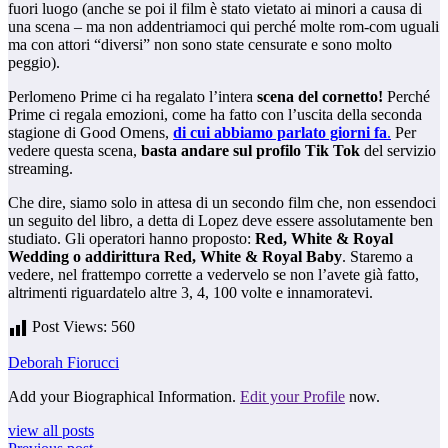
fuori luogo (anche se poi il film è stato vietato ai minori a causa di
una scena – ma non addentriamoci qui perché molte rom-com uguali
ma con attori “diversi” non sono state censurate e sono molto
peggio).
Perlomeno Prime ci ha regalato l’intera
scena del cornetto!
Perché
Prime ci regala emozioni, come ha fatto con l’uscita della seconda
stagione di Good Omens,
di cui abbiamo parlato giorni fa
.
Per
vedere questa scena,
basta andare
sul profilo
Tik Tok
del servizio
streaming.
Che dire, siamo solo in attesa di un secondo film che, non essendoci
un seguito del libro, a detta di Lopez deve essere assolutamente ben
studiato. Gli operatori hanno proposto:
Red, White & Royal
Wedding o addirittura Red, White & Royal Baby
. Staremo a
vedere, nel frattempo corrette a vedervelo se non l’avete già fatto,
altrimenti riguardatelo altre 3, 4, 100 volte e innamoratevi.
Post Views:
560
Deborah Fiorucci
Add your Biographical Information.
Edit your Profile
now.
view all posts