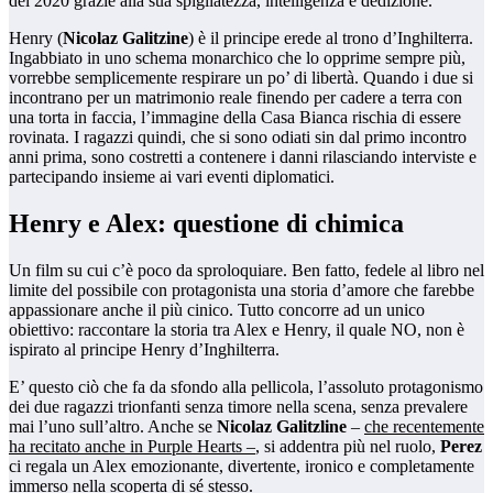
del 2020 grazie alla sua spigliatezza, intelligenza e dedizione.
Henry (
Nicolaz Galitzine
) è il principe erede al trono d’Inghilterra.
Ingabbiato in uno schema monarchico che lo opprime sempre più,
vorrebbe semplicemente respirare un po’ di libertà. Quando i due si
incontrano per un matrimonio reale finendo per cadere a terra con
una torta in faccia, l’immagine della Casa Bianca rischia di essere
rovinata. I ragazzi quindi, che si sono odiati sin dal primo incontro
anni prima, sono costretti a contenere i danni rilasciando interviste e
partecipando insieme ai vari eventi diplomatici.
Henry e Alex: questione di chimica
Un film su cui c’è poco da sproloquiare. Ben fatto, fedele al libro nel
limite del possibile con protagonista una storia d’amore che farebbe
appassionare anche il più cinico. Tutto concorre ad un unico
obiettivo: raccontare la storia tra Alex e Henry, il quale NO, non è
ispirato al principe Henry d’Inghilterra.
E’ questo ciò che fa da sfondo alla pellicola, l’assoluto protagonismo
dei due ragazzi trionfanti senza timore nella scena, senza prevalere
mai l’uno sull’altro. Anche se
Nicolaz Galitzline
–
che recentemente
ha recitato anche in Purple Hearts –
, si addentra più nel ruolo,
Perez
ci regala un Alex emozionante, divertente, ironico e completamente
immerso nella scoperta di sé stesso.