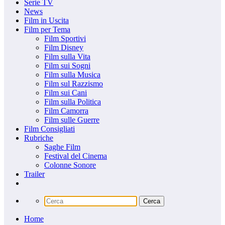
Serie TV
News
Film in Uscita
Film per Tema
Film Sportivi
Film Disney
Film sulla Vita
Film sui Sogni
Film sulla Musica
Film sul Razzismo
Film sui Cani
Film sulla Politica
Film Camorra
Film sulle Guerre
Film Consigliati
Rubriche
Saghe Film
Festival del Cinema
Colonne Sonore
Trailer
Home