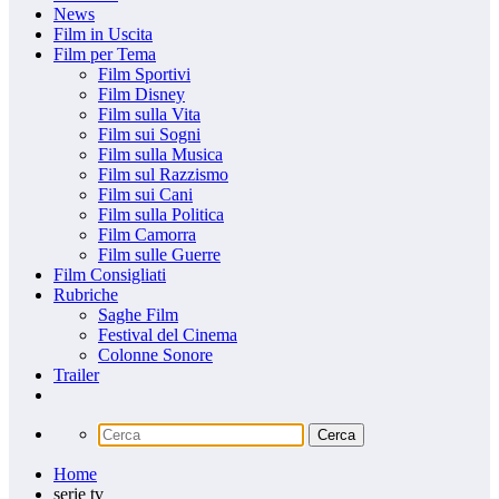
News
Film in Uscita
Film per Tema
Film Sportivi
Film Disney
Film sulla Vita
Film sui Sogni
Film sulla Musica
Film sul Razzismo
Film sui Cani
Film sulla Politica
Film Camorra
Film sulle Guerre
Film Consigliati
Rubriche
Saghe Film
Festival del Cinema
Colonne Sonore
Trailer
Home
serie tv