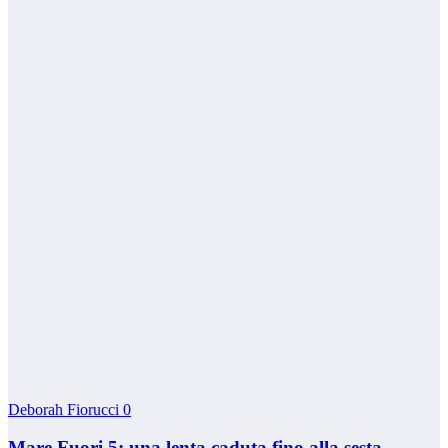
Deborah Fiorucci
0
Mare Fuori 5: una lenta caduta fino alla sesta