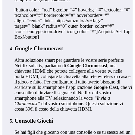
[button color=”red” bgcolor=”#” hoverbg=”#” textcolor=”#”
texthcolor=”#” bordercolor=”#” hoverborder=”#”
align=”center” link=”https://amzn.to/2yHIagz”
target=”_blank” radius=”0″ outer_border_color=”#”
icon=”enotype-icon-drive” icon_color=”#”]Acquista Set Top
Box[/button]
Google Chromecast
Altra soluzione smart per guardare le vostre serie preferite
Netflix sulla tv, parliamo di
Google Chromecast
, una
chiavetta HDMI che potrete collegare alla vostra tv, nella
porta HDMI, collegare la chiavetta alla rete wireless di casa e
il gioco è fatto. Per configurare il tutto avrete bisogno di
scaricare sullo smartphone l’applicazione
Google Cast
, che vi
consentirà di inviare il segnale di Netflix dal vostro
smartphone alla TV selezionando la voce
“Invia a
Chromecast”
dal vostro smartphone. Questa soluzione vi
costa 39€, il costo della chiavetta HDMI.
Consolle Giochi
Se hai figli che giocano con una consolle o se tu stesso sei un