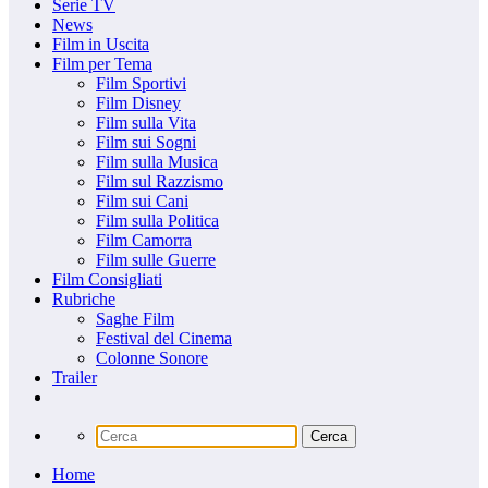
Serie TV
News
Film in Uscita
Film per Tema
Film Sportivi
Film Disney
Film sulla Vita
Film sui Sogni
Film sulla Musica
Film sul Razzismo
Film sui Cani
Film sulla Politica
Film Camorra
Film sulle Guerre
Film Consigliati
Rubriche
Saghe Film
Festival del Cinema
Colonne Sonore
Trailer
Home