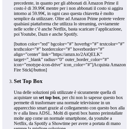
precedente, in quanto per gli abbonati di Amazon Prime il
costo è di 39.99€ mentre per i non abbonati il costo si aggira
intorno ai 59.99€, in ogni caso questa chiavetta è molto
semplice da utilizzare. Oltre ad Amazon Prime potrete vedere
qualsiasi piattaforma che utilizza lo streaming, ovviamente
nelle scelte c’è anche Netflix, basta scaricare l’applicazione,
poi Youtube, Dazn e anche Spotify.
[button color=”red” bgcolor=”#” hoverbg=”#” textcolor=”#”
texthcolor=”#” bordercolor=”#” hoverborder=”#”
align=”center” link=”https://amzn.to/2AiQELK”
target=”_blank” radius=”0″ outer_border_color=”#”
icon=”enotype-icon-drive” icon_color=”#”]Acquista Amazon
Fire Stick[/button]
Set Top Box
Una delle soluzioni più utilizzate è sicuramente quella di
acquistare un
set top box
, per chi non lo sapesse questo box
permette di trasformare una normale televisione in un
apparecchio smart grazie al collegamento con questo box alla
tv e alla linea ADSL. Molti di questi box hanno preinstallate
molte app come un normale smartphone, da youtube a
Netflix, da Spotify a Showtime per avere a portata di mano
sempre la migliore soluzione.