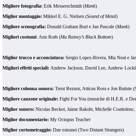
Migliore fotografia:
Erik Messerschmidt (
Mank
)
Miglior montaggio:
Mikkel E. G. Nielsen (
Sound of Metal
)
Migliore scenografia:
Donald Graham Burt e Jan Pascale (
Mank
)
Migliori costumi:
Ann Roth (
Ma Rainey’s Black Bottom
)
Miglior trucco e acconciatura:
Sergio Lopez-Rivera, Mia Neal e Ja
Migliori effetti speciali:
Andrew Jackson, David Lee, Andrew Lockley
Migliore colonna sonora:
Trent Reznor, Atticus Ross e Jon Batiste (
Migliore canzone originale:
Fight For You (musiche di H.E.R. e Dern
Miglior sonoro:
Nicolas Becker, Jaime Baksht, Michelle Couttolenc, 
Miglior documentario:
My Octopus Teacher
Miglior cortometraggio:
Due estranei (Two Distant Strangers)