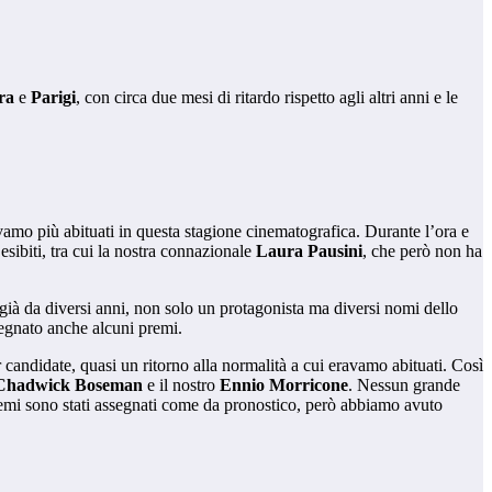
ra
e
Parigi
, con circa due mesi di ritardo rispetto agli altri anni e le
ravamo più abituati in questa stagione cinematografica. Durante l’ora e
 esibiti, tra cui la nostra connazionale
Laura Pausini
, che però non ha
 già da diversi anni, non solo un protagonista ma diversi nomi dello
gnato anche alcuni premi.
r candidate, quasi un ritorno alla normalità a cui eravamo abituati. Così
Chadwick Boseman
e il nostro
Ennio Morricone
. Nessun grande
 premi sono stati assegnati come da pronostico, però abbiamo avuto