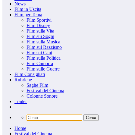
News
Film in Uscita
Film per Tema
Film Sportivi
Film Disney
Film sulla Vita
Film sui Sogni
Film sulla Musica
Film sul Razzismo
Film sui Cani
Film sulla Politica
Film Camorra
Film sulle Guerre
Film Consigliati
Rubriche
Saghe Film
Festival del Cinema
Colonne Sonore
Trailer
Home
Festival del Cinema