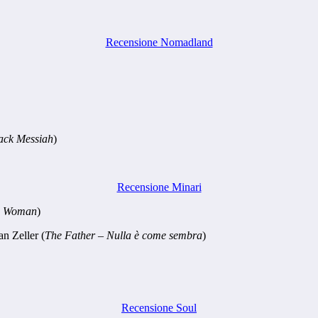
Recensione Nomadland
lack Messiah
)
Recensione Minari
g Woman
)
n Zeller (
The Father – Nulla è come sembra
)
Recensione Soul