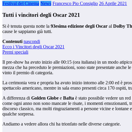
Festival del Cinema
News
Francesco Pio Consiglio
26 Aprile 2021
Tutti i vincitori degli Oscar 2021
Si è tenuta questa notte la
93esima edizione degli Oscar
al
Dolby Th
cause le sappiamo già tutti.
Contenuti
nascondi
Ecco i Vincitori degli Oscar 2021
Premi speciali
Il pre-show ha avuto inizio alle 00:15 (ora italiana) in un modo atipico
mezza che ha preceduto le premiazioni, sono state presentate anche le
vinto il premio di categoria.
La cerimonia vera e propria ha avuto inizio intorno alle 2:00 ed è pros
spettacolo americano, mentre in sala erano presenti circa 170 ospiti, tr
A differenza di
Golden Globe
e
Bafta
è stato possibile vedere un red
come ogni anno non sono mancate le risate, i momenti emozionanti, tra 
discorso classico, ma molti ringraziamenti a persone vicine e lontane e
qualche sorpresa.
Andiamo a vedere allora chi ha trionfato nelle diverse categorie.