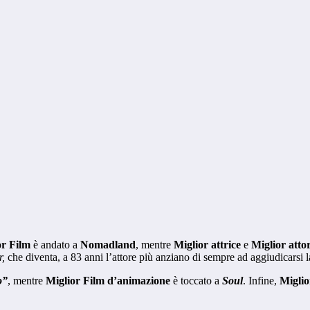
or Film
è andato a
Nomadland
, mentre
Miglior attrice
e
Miglior atto
r,
che diventa, a 83 anni l’attore più anziano di sempre ad aggiudicarsi la
o”
, mentre
Miglior Film d’animazione
è toccato a
Soul
. Infine,
Miglio