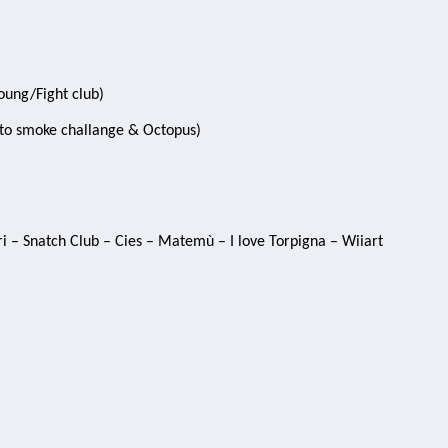
oung/Fight club)
 to smoke challange & Octopus)
ri – Snatch Club – Cies – Matemù – I love Torpigna – Wiiart