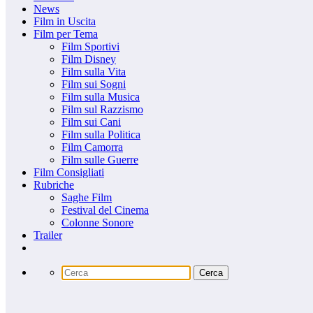
News
Film in Uscita
Film per Tema
Film Sportivi
Film Disney
Film sulla Vita
Film sui Sogni
Film sulla Musica
Film sul Razzismo
Film sui Cani
Film sulla Politica
Film Camorra
Film sulle Guerre
Film Consigliati
Rubriche
Saghe Film
Festival del Cinema
Colonne Sonore
Trailer