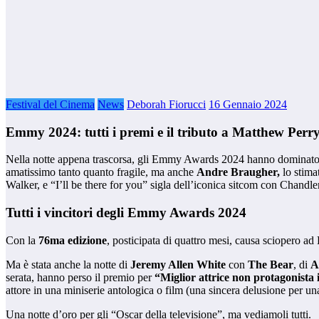
Festival del Cinema
News
Deborah Fiorucci
16 Gennaio 2024
Emmy 2024: tutti i premi e il tributo a Matthew Perr
Nella notte appena trascorsa, gli Emmy Awards 2024 hanno dominato l
amatissimo tanto quanto fragile, ma anche
Andre Braugher,
lo stima
Walker, e “I’ll be there for you” sigla dell’iconica sitcom con Chandl
Tutti i vincitori degli Emmy Awards 2024
Con la
76ma edizione
, posticipata di quattro mesi, causa sciopero ad
Ma è stata anche la notte di
Jeremy Allen White
con
The Bear
, di
A
serata, hanno perso il premio per
“Miglior attrice non protagonista
attore in una miniserie antologica o film (una sincera delusione per u
Una notte d’oro per gli “Oscar della televisione”, ma vediamoli tutti.