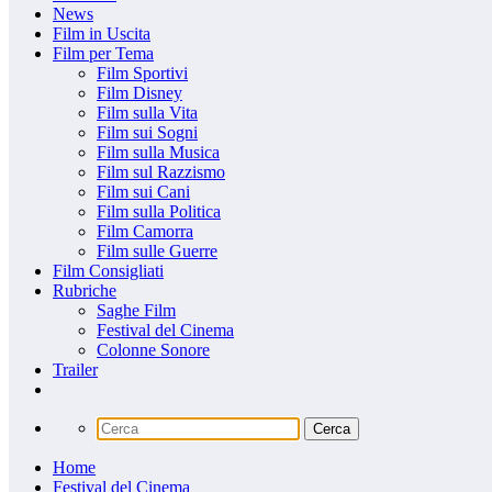
News
Film in Uscita
Film per Tema
Film Sportivi
Film Disney
Film sulla Vita
Film sui Sogni
Film sulla Musica
Film sul Razzismo
Film sui Cani
Film sulla Politica
Film Camorra
Film sulle Guerre
Film Consigliati
Rubriche
Saghe Film
Festival del Cinema
Colonne Sonore
Trailer
Home
Festival del Cinema