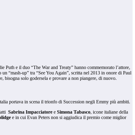
ie Puth e il duo “The War and Treaty” hanno commemorato l’attore,
o un “mash-up” tra “See You Again”, scritta nel 2013 in onore di Paul
ire, bisogna solo godersela e provare a non piangere, di nuovo.
 Italia portava in scena il trionfo di Succession negli Emmy più ambiti.
atti
Sabrina Impacciatore
e
Simona Tabasco
, icone italiane della
olidge
e in cui Evan Peters non si aggiudica il premio come miglior