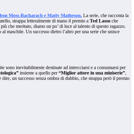
 Ebon Moss-Bacharach e Matty Matheson.
La serie, che racconta la
ratello, strappa letteralmente di mano il premio a
Ted Lasso
che
, più che meritato, diamo un po’ di luce al talento di questo ragazzo.
vo al maschile. Un successo dietro l’altro per una serie che unisce
vite sono inevitabilmente destinate ad intrecciarsi e a consumarsi per
ntologica”
insieme a quello per
“Miglior attore in una miniserie”
,
e dire, un successo senza ombra di dubbio, che strappa però il premio