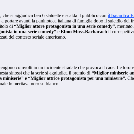
che si aggiudica ben 6 statuette e scalda il pubblico con
il bacio tra
 a portare avanti la paninoteca italiana di famiglia dopo il suicidio del f
itolo di
“Miglior attore protagonista in una serie comedy”
, meritato
gonista in una serie comedy”
e
Ebon Moss-Bacharach
il corrispetti
zzati del contesto seriale americano.
 vengono coinvolti in un incidente stradale che provoca il caos. Le loro 
esta sinossi che la serie si aggiudica il premio di
“Miglior miniserie a
 miniserie” e “Miglior attrice protagonista per una miniserie”
. Ch
quale lo meritava nero su bianco.