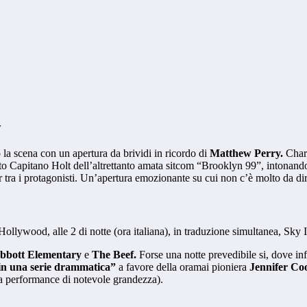
y
a scena con un apertura da brividi in ricordo di
Matthew Perry.
Charl
to Capitano Holt dell’altrettanto amata sitcom “Brooklyn 99”, intonand
er tra i protagonisti. Un’apertura emozionante su cui non c’è molto da d
 Hollywood, alle 2 di notte (ora italiana), in traduzione simultanea, Sky
bbott Elementary
e
The Beef.
Forse una notte prevedibile si, dove inf
 in una serie drammatica”
a favore della oramai pioniera
Jennifer Co
na performance di notevole grandezza).