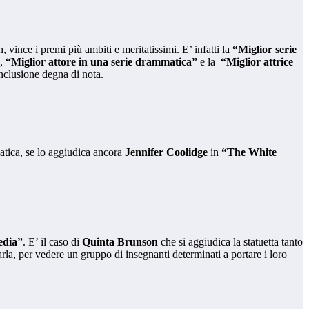
vince i premi più ambiti e meritatissimi. E’ infatti la
“Miglior serie
 ,
“Miglior attore in una serie drammatica”
e la
“Miglior attrice
onclusione degna di nota.
tica, se lo aggiudica ancora
Jennifer Coolidge
in
“The White
edia”
. E’ il caso di
Quinta Brunson
che si aggiudica la statuetta tanto
arla, per vedere un gruppo di insegnanti determinati a portare i loro