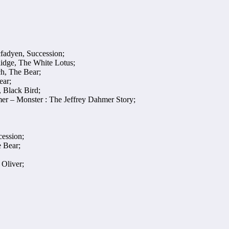
cfadyen, Succession;
olidge, The White Lotus;
h, The Bear;
ear;
, Black Bird;
hmer – Monster : The Jeffrey Dahmer Story;
cession;
e Bear;
 Oliver;