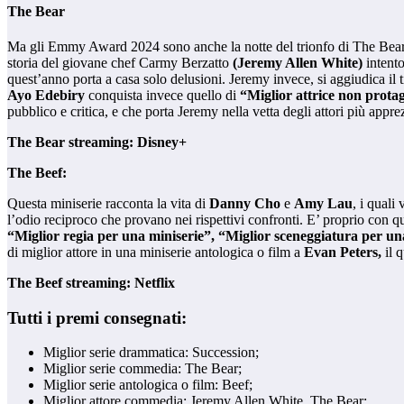
The Bear
Ma gli Emmy Award 2024 sono anche la notte del trionfo di The Bear, 
storia del giovane chef Carmy Berzatto
(Jeremy Allen White)
intento
quest’anno porta a casa solo delusioni. Jeremy invece, si aggiudica il t
Ayo Edebiry
conquista invece quello di
“Miglior attrice non prota
pubblico e critica, e che porta Jeremy nella vetta degli attori più appre
The Bear streaming: Disney+
The Beef:
Questa miniserie racconta la vita di
Danny Cho
e
Amy Lau
, i quali
l’odio reciproco che provano nei rispettivi confronti. E’ proprio con qu
“Miglior regia per una miniserie”, “Miglior sceneggiatura per una
di miglior attore in una miniserie antologica o film a
Evan Peters,
il 
The Beef streaming: Netflix
Tutti i premi consegnati:
Miglior serie drammatica: Succession;
Miglior serie commedia: The Bear;
Miglior serie antologica o film: Beef;
Miglior attore commedia: Jeremy Allen White, The Bear;