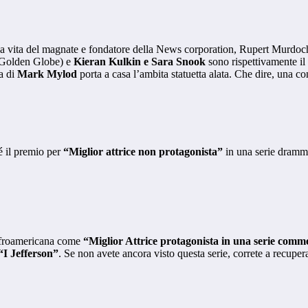
la vita del magnate e fondatore della News corporation, Rupert Murdoch, 
i Golden Globe) e
Kieran Kulkin e Sara Snook
sono rispettivamente il
ia di
Mark Mylod
porta a casa l’ambita statuetta alata. Che dire, una c
é il premio per
“Miglior attrice non protagonista”
in una serie dramma
Afroamericana come
“Miglior Attrice protagonista in una serie comm
“I Jefferson”
. Se non avete ancora visto questa serie, correte a recuper