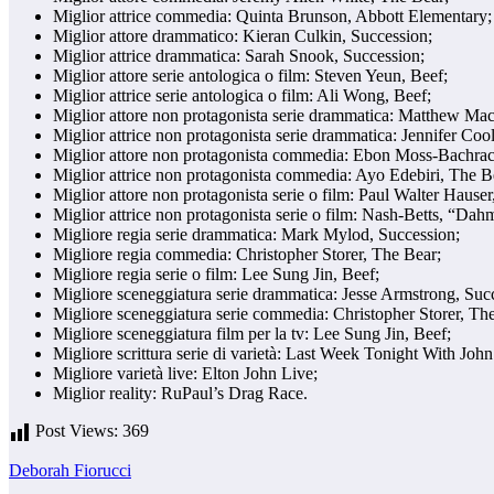
Miglior attrice commedia: Quinta Brunson, Abbott Elementary;
Miglior attore drammatico: Kieran Culkin, Succession;
Miglior attrice drammatica: Sarah Snook, Succession;
Miglior attore serie antologica o film: Steven Yeun, Beef;
Miglior attrice serie antologica o film: Ali Wong, Beef;
Miglior attore non protagonista serie drammatica: Matthew Ma
Miglior attrice non protagonista serie drammatica: Jennifer Co
Miglior attore non protagonista commedia: Ebon Moss-Bachrac
Miglior attrice non protagonista commedia: Ayo Edebiri, The B
Miglior attore non protagonista serie o film: Paul Walter Hauser
Miglior attrice non protagonista serie o film: Nash-Betts, “Da
Migliore regia serie drammatica: Mark Mylod, Succession;
Migliore regia commedia: Christopher Storer, The Bear;
Migliore regia serie o film: Lee Sung Jin, Beef;
Migliore sceneggiatura serie drammatica: Jesse Armstrong, Suc
Migliore sceneggiatura serie commedia: Christopher Storer, Th
Migliore sceneggiatura film per la tv: Lee Sung Jin, Beef;
Migliore scrittura serie di varietà: Last Week Tonight With John
Migliore varietà live: Elton John Live;
Miglior reality: RuPaul’s Drag Race.
Post Views:
369
Deborah Fiorucci