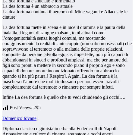
La dea fortuna è smielato e tormentato
La dea fortuna è un abbraccio attuale
La dea fortuna continua il percorso di Mine vaganti e Allacciate le
cinture
La dea fortuna mette in scena e in luce il dramma e la paura della
malattia, i legami di sangue malsani, temi attuali come
l’omogenitorialità senza luoghi comuni, ma mostrando
coraggiosamente la realtà di tante coppie (non solo omosessuali) che
sopravvivono al terremoto o alla malattia delle proprie relazioni,
composte da persone talvolta egoiste, imperfette, non più capaci di
abbandonarsi in sinceri e profondi amplessi, ma che per amore dei
figli sono pronti a mettere in secondo piano il proprio ego e sono
capaci di donare amore incondizionato offrendo un abbraccio
quando si ha più paura.[ Respiro]. Again. La dea fortuna è la
maschera d’amore che molti indossano per non essere travolti
completamente dal terremoto o rimanere per sempre infetti.
Infine La dea fortuna è quello che tu vedi chiudendo gli occhi….
Post Views:
295
Domenico Iovane
Diploma classico e giurista in erba alla Federico II di Napoli.
Appassionato e cultore di cinema, sognatore a occhi aperti,