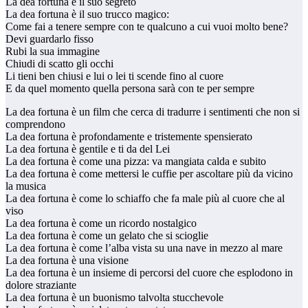
La dea fortuna è il suo segreto
La dea fortuna è il suo trucco magico:
Come fai a tenere sempre con te qualcuno a cui vuoi molto bene?
Devi guardarlo fisso
Rubi la sua immagine
Chiudi di scatto gli occhi
Li tieni ben chiusi e lui o lei ti scende fino al cuore
E da quel momento quella persona sarà con te per sempre
La dea fortuna è un film che cerca di tradurre i sentimenti che non si
comprendono
La dea fortuna è profondamente e tristemente spensierato
La dea fortuna è gentile e ti da del Lei
La dea fortuna è come una pizza: va mangiata calda e subito
La dea fortuna è come mettersi le cuffie per ascoltare più da vicino
la musica
La dea fortuna è come lo schiaffo che fa male più al cuore che al
viso
La dea fortuna è come un ricordo nostalgico
La dea fortuna è come un gelato che si scioglie
La dea fortuna è come l’alba vista su una nave in mezzo al mare
La dea fortuna è una visione
La dea fortuna è un insieme di percorsi del cuore che esplodono in
dolore straziante
La dea fortuna è un buonismo talvolta stucchevole