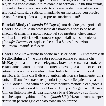
regista già conosciamo in film come Anchorman 2, è un film attuale,
concreto, che vuole arrivare dritto alla mente dello spettatore con
una realtà caricata e satirica, mandando un messaggio ben preciso:
se non faremo qualcosa al più presto, moriremo tutti!
Randall Mindy
(
Leonardo Di Caprio
) uno dei due protagonisti di
Don’t Look Up
, è un professore di astronomia spesso colto da
attacchi di ansia, ma molto lucido nel suo mestiere, che quando
verifica la traiettoria della cometa scoperta dalla sua studentessa
(
Jennifer Lawrence
), capisce che da lì a 6 mesi l’estinzione
dell’intera umanità sarà certa.
Don’t Look Up
– uscito in poche sale selezionate l’8 Dicembre e su
Netflix Italia
il 24 – è una satira politica sociale ed umana che
McKay
porta a termine con eleganza, bravura e senza mai strafare.
È lampante quanto il film sia un diretto messaggio a tutti noi che ci
ostiniamo a non voler sentire, a fare finta che tutto andrà per il
meglio, a far finta che il disastro ambientale non sia imminente. Una
satira dell’attuale situazione quando il prezzo delle pale arriva a
599.00 dollari, una satira del contesto politico mondiale che gioca su
di un presidente con il fare di Donald Trump e l’eleganza di Hillary
Clinton (interpretato da una grandiosa Maryl Streep) e suo figlio,
nonché capo di gabinetto, Jason (
Jonah Hill
) frizzante come sempre
dentro un personaggio caricato forse un po’ troppo.