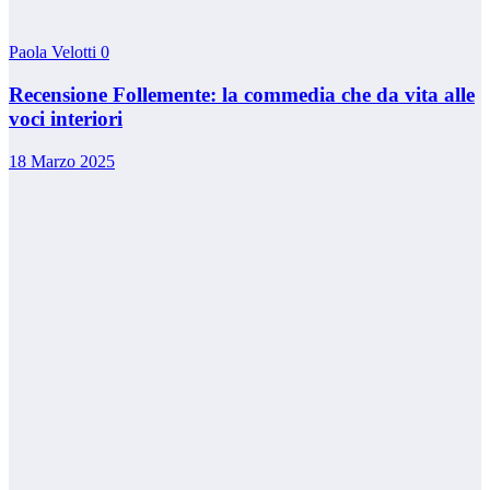
Paola Velotti
0
Recensione Follemente: la commedia che da vita alle
voci interiori
18 Marzo 2025