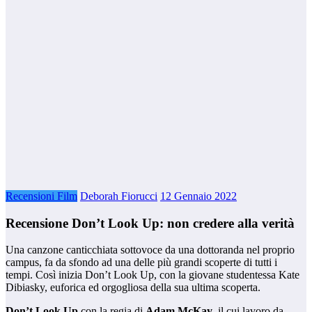
Recensioni Film
Deborah Fiorucci
12 Gennaio 2022
Recensione Don’t Look Up: non credere alla verità
Una canzone canticchiata sottovoce da una dottoranda nel proprio
campus, fa da sfondo ad una delle più grandi scoperte di tutti i
tempi. Così inizia Don’t Look Up, con la giovane studentessa Kate
Dibiasky, euforica ed orgogliosa della sua ultima scoperta.
Don’t Look Up
con la regia di
Adam McKay
, il cui lavoro da