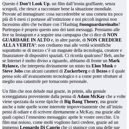
Questo è
Don’t Look Up
, un film dall’ironia graffiante, senza
scrupoli, che riesce a raccontare bene la situazione mondiale.
Provate ad immaginare: cosa succederebbe se una cometa tra poco
più di 6 mesi ci portasse all’estinzione e noi piccoli ingenui non
facessimo altro che twittare con l’Hashtag
#nonguardareinalto
?
Purtroppo è proprio questo uno dei tanti messaggi. Pensiamo alle
live su Instagram e a seguire una campagna che ci dice di
NON
GUARDARE IN ALTO
e, in altre parole, di
NON CREDERE
ALLA VERITA’
: non crediamo mai alle verità scientifiche
soprattutto se di mezzo c’è un magnate della tecnologia, creatore e
finanziatore di dispositivi spaziali. Ci ricorda qualcuno? Beh, anche
se Internet è molto diviso a riguardo, abbiamo di fronte un
Mark
Rylance,
che interpreta divinamente un misto tra
Elon Musk
e
Steve Jobs
con alcuni caratteri di
Zuckerberg
e di
Bezos
e il quale
pensa solo all’avanzamento tecnologico e a come poter sfruttare al
meglio una catastrofe per tornaconto personale.
Un film che non delude mai grazie, in primis, alla geniale
sceneggiatura proveniente dalla penna di
Adam McKay
che a volte
viene spezzata da scene tipiche di
Big Bang Theory
, ma grazie
anche a tutte quelle scene interrotte improvvisamente che all’inizio
pensi di odiare e di scrivere direttamente a McKay, ma grazie alle
quali capisci l’ennesimo messaggio: aprite le vostre orecchie. Un
film mai noioso, come molti vogliono farci credere, grazie ad un
immenso
Leonardo
Di Caprio
che ci stupisce con una delle sue