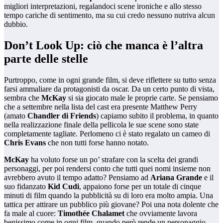
migliori interpretazioni, regalandoci scene ironiche e allo stesso
tempo cariche di sentimento, ma su cui credo nessuno nutriva alcun
dubbio.
Don’t Look Up: ciò che manca è l’altra
parte delle stelle
Purtroppo, come in ogni grande film, si deve riflettere su tutto senza
farsi ammaliare da protagonisti da oscar. Da un certo punto di vista,
sembra che
McKay
si sia giocato male le proprie carte. Se pensiamo
che a settembre nella lista del cast era presente Matthew Perry
(amato
Chandler di Friends
) capiamo subito il problema, in quanto
nella realizzazione finale della pellicola le sue scene sono state
completamente tagliate. Perlomeno ci è stato regalato un cameo di
Chris Evans
che non tutti forse hanno notato.
McKay
ha voluto forse un po’ strafare con la scelta dei grandi
personaggi, per poi rendersi conto che tutti quei nomi insieme non
avrebbero avuto il tempo adatto? Pensiamo ad
Ariana Grande
e il
suo fidanzato
Kid Cudi
, appaiono forse per un totale di cinque
minuti di film quando la pubblicità su di loro era molto ampia. Una
tattica per attirare un pubblico più giovane? Poi una nota dolente che
fa male al cuore:
Timothée Chalamet
che ovviamente lavora
benissimo come in ogni film, quando però rende un personaggio