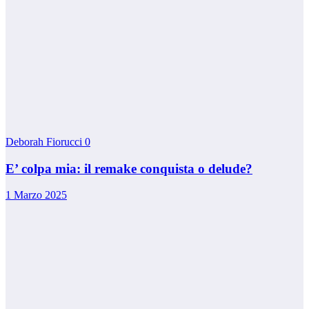
Deborah Fiorucci
0
E’ colpa mia: il remake conquista o delude?
1 Marzo 2025