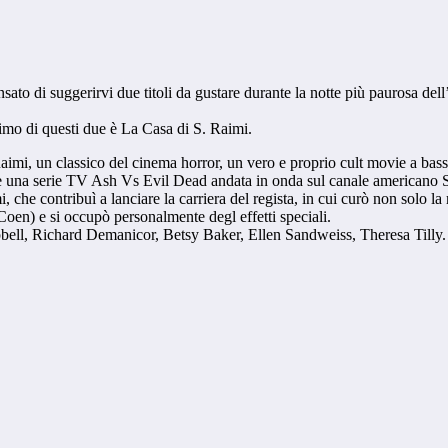
o di suggerirvi due titoli da gustare durante la notte più paurosa dell’
rimo di questi due è La Casa di S. Raimi.
imi, un classico del cinema horror, un vero e proprio cult movie a basso
na serie TV Ash Vs Evil Dead andata in onda sul canale americano Starz
che contribuì a lanciare la carriera del regista, in cui curò non solo la 
oen) e si occupò personalmente degl effetti speciali.
mpbell, Richard Demanicor, Betsy Baker, Ellen Sandweiss, Theresa Tilly.