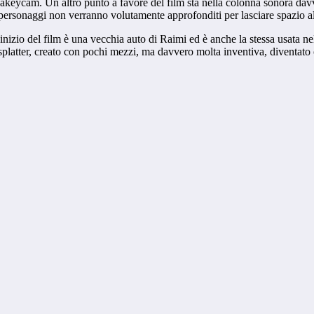
shakeycam. Un altro punto a favore del film sta nella colonna sonora da
e personaggi non verranno volutamente approfonditi per lasciare spazio al
l’inizio del film è una vecchia auto di Raimi ed è anche la stessa usata n
splatter, creato con pochi mezzi, ma davvero molta inventiva, diventato