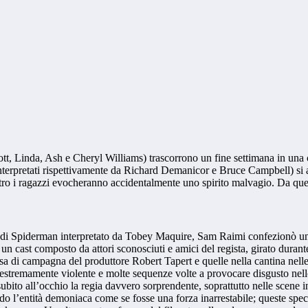
tt, Linda, Ash e Cheryl Williams) trascorrono un fine settimana in una c
nterpretati rispettivamente da Richard Demanicor e Bruce Campbell) si a
astro i ragazzi evocheranno accidentalmente uno spirito malvagio. Da q
ia di Spiderman interpretato da Tobey Maquire, Sam Raimi confezionò un
on un cast composto da attori sconosciuti e amici del regista, girato dura
sa di campagna del produttore Robert Tapert e quelle nella cantina nelle 
 estremamente violente e molte sequenze volte a provocare disgusto nell
a subito all’occhio la regia davvero sorprendente, soprattutto nelle scene
ndo l’entità demoniaca come se fosse una forza inarrestabile; queste speci