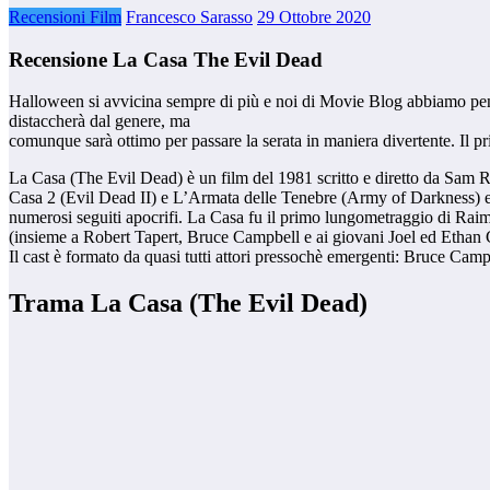
Recensioni Film
Francesco Sarasso
29 Ottobre 2020
Recensione La Casa The Evil Dead
Halloween si avvicina sempre di più e noi di Movie Blog abbiamo pensat
distaccherà dal genere, ma
comunque sarà ottimo per passare la serata in maniera divertente. Il p
La Casa (The Evil Dead) è un film del 1981 scritto e diretto da Sam Ra
Casa 2 (Evil Dead II) e L’Armata delle Tenebre (Army of Darkness) e u
numerosi seguiti apocrifi. La Casa fu il primo lungometraggio di Raimi, 
(insieme a Robert Tapert, Bruce Campbell e ai giovani Joel ed Ethan C
Il cast è formato da quasi tutti attori pressochè emergenti: Bruce Ca
Trama La Casa (The Evil Dead)