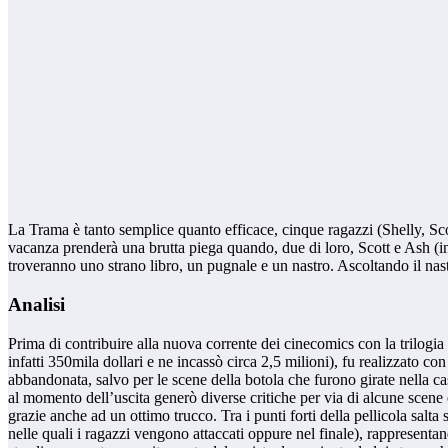
La Trama è tanto semplice quanto efficace, cinque ragazzi (Shelly, Sco
vacanza prenderà una brutta piega quando, due di loro, Scott e Ash (i
troveranno uno strano libro, un pugnale e un nastro. Ascoltando il n
Analisi
Prima di contribuire alla nuova corrente dei cinecomics con la trilog
infatti 350mila dollari e ne incassò circa 2,5 milioni), fu realizzato c
abbandonata, salvo per le scene della botola che furono girate nella ca
al momento dell’uscita generò diverse critiche per via di alcune scene
grazie anche ad un ottimo trucco. Tra i punti forti della pellicola salt
nelle quali i ragazzi vengono attaccati oppure nel finale), rappresenta