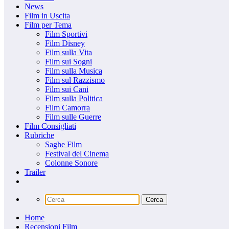
News
Film in Uscita
Film per Tema
Film Sportivi
Film Disney
Film sulla Vita
Film sui Sogni
Film sulla Musica
Film sul Razzismo
Film sui Cani
Film sulla Politica
Film Camorra
Film sulle Guerre
Film Consigliati
Rubriche
Saghe Film
Festival del Cinema
Colonne Sonore
Trailer
Home
Recensioni Film