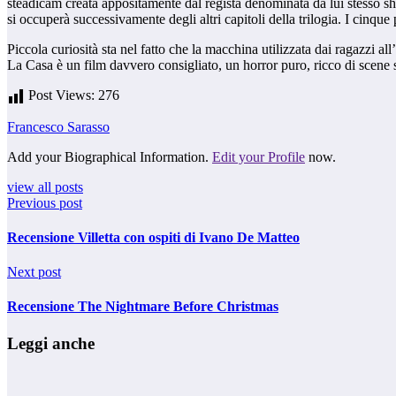
steadicam creata appositamente dal regista denominata da lui stesso 
si occuperà successivamente degli altri capitoli della trilogia. I cinqu
Piccola curiosità sta nel fatto che la macchina utilizzata dai ragazzi al
La Casa è un film davvero consigliato, un horror puro, ricco di scene 
Post Views:
276
Francesco Sarasso
Add your Biographical Information.
Edit your Profile
now.
view all posts
Previous post
Recensione Villetta con ospiti di Ivano De Matteo
Next post
Recensione The Nightmare Before Christmas
Leggi anche