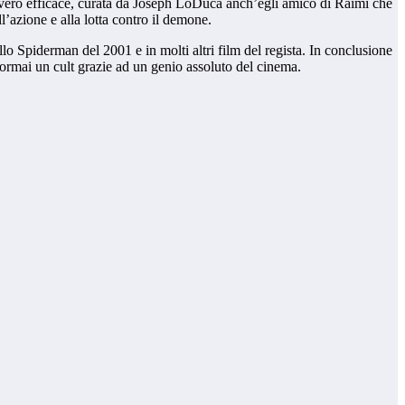
vvero efficace, curata da Joseph LoDuca anch’egli amico di Raimi che
l’azione e alla lotta contro il demone.
ello Spiderman del 2001 e in molti altri film del regista. In conclusione
 ormai un cult grazie ad un genio assoluto del cinema.