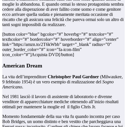
moglie lo abbandona. E quando ormai lo stesso protagonista sembra
cedere alla disperazione di aver fallito come uomo e come genitore
ecco arrivare quella sudata e pienamente meritata occasione di
riscatto che gli assicura una felicità che pareva ormai solo un altro di
tanti sogni impossibili da realizzare.
[button color=”blue” bgcolor=”#” hoverbg=”#” textcolor=”#”
texthcolor=”#” bordercolor=”#” hoverborder=”#” align=”center”
link=”https://amzn.to/2T6kWbb” target=”_blank” radius=”0″
outer_border_color=”#” icon=”fa-icon-film”
icon_color=”#”]Acquista DVD[/button]
American Dream
La vita dell’imprenditore
Christopher Paul Gardner
(Milwaukee,
9 febbraio 1954) è un vero esempio di realizzazione del
Sogno
Americano
.
Nel 1981 lasciò il lavoro di assistente di laboratorio e divenne
venditore di apparecchiature mediche ottenendo all’inizio risultati
ottimali per mantenere la moglie ed il figlio Chris Jr.
Momento fondamentale della sua vita fu quando incontra per caso
Bob Bridges, un uomo distinto e ben vestito che parcheggiava una
Ferrari rossa: incuriosito, Gardner gli chiese che lavoro facesse e lui