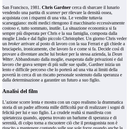
San Francisco, 1981.
Chris Gardner
cerca di sbarcare il lunario
vendendo una partita di
scanner
per rilevare la densità ossea,
acquistata con i risparmi di una vita. Le vendite tuttavia
scarseggiano: molti medici ritengono il macchinario eccessivamente
costoso e, tutto sommato, inutile. La situazione economica si fa
sempre più disperata per Chris e la sua famiglia, composta dalla
moglie Linda e dal figlio piccolo Christopher. Un giorno Chris veder
un
broker
arrivare al posto di lavoro con la sua Ferrari e gli chiede a
bruciapelo, ironicamente, che lavoro fa e come si fa. Decide così di
provare a diventare anche lui broker per la stessa azienda, la
Dean
Witter
. Abbandonato dalla moglie, esasperata dalle privazioni e dal
lavoro che grava sempre di più sulle sue spalle, Gardner inizia un
lento e difficile percorso che lo porterà ad una vita ai limiti della
povertà in cerca di un riscatto personale sostenuto dalla speranza e
dalla determinazione a garantire un futuro a suo figlio.
Analisi del film
L’azione scorre lenta e mostra con un cupo realismo la drammatica
storia di un padre affronta mille difficoltà pur di realizzare i sogni di
felicità per lui e suo figlio. La crudele realtà si manifesta con
spietatezza quando, appena trovato un barlume di speranza e di
serenità, di colpo torna a riscuotere ciò che il protagonista non è
riuscito a mantenere contando sulle sue sole forze quando anche la