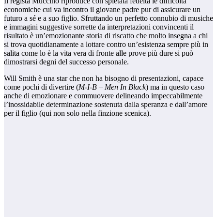
Il regista Muccino riproduce con spietata fedeltà le difficoltà
economiche cui va incontro il giovane padre pur di assicurare un
futuro a sé e a suo figlio. Sfruttando un perfetto connubio di musiche
e immagini suggestive sorrette da interpretazioni convincenti il
risultato è un’emozionante storia di riscatto che molto insegna a chi
si trova quotidianamente a lottare contro un’esistenza sempre più in
salita come lo è la vita vera di fronte alle prove più dure si può
dimostrarsi degni del successo personale.
Will Smith è una star che non ha bisogno di presentazioni, capace
come pochi di divertire (
M-I-B – Men In Black
) ma in questo caso
anche di emozionare e commuovere delineando impeccabilmente
l’inossidabile determinazione sostenuta dalla speranza e dall’amore
per il figlio (qui non solo nella finzione scenica).