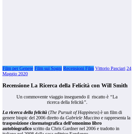
Film per Genere
Film sui Sogni
Recensioni Film
Vittorio Pasciari
24
Maggio 2020
Recensione La Ricerca della Felicità con Will Smith
Un commovente viaggio inseguendo il riscatto è
“
La
ricerca della felicità
”
.
La ricerca della felicità
(
The Pursuit of Happiness
) è un film di
genere biopic del 2006 diretto da
Gabriele Muccino
e rappresenta la
trasposizione cinematografica dell’omonimo libro
autobiografico
scritto da Chris Gardner nel 2006 e tradotto in
italiano nel 2008 dalla casa editrice Fandango.