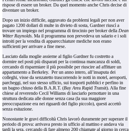
rispose di essere un broker. Da quel momento anche Chris decise di
diventare un broker.
Dopo un inizio difficile, aggravato da problemi legali per non aver
pagato 1200 dollari di multe in divieto di sosta, Gardner riuscì a
trovare un impiego nel programma di tirocinio per broker della
Dean
Witter Raynolds
. Ma il programma non prevedeva un salario e i soli
introiti per la vendita di apparecchiature mediche non erano
sufficienti per arrivare a fine mese.
Lasciato dalla moglie assieme al figlio Gardner fu costretto a
dormire nel posti più disparati per la continua mancanza di soldi,
cercando di risparmiare il più possibile per riuscire ad affittare un
appartamento a Berkeley. Per un anno intero, all’insaputa dei
colleghi, visse da senzatetto trascorrendo le notti in motel, aeroporti,
parcheggi, nel suo stesso ufficio, sui trasporti pubblici e perfino in
un bagno chiuso della B.A.R.T. (
B
ay
A
rea
R
apid
T
ransit). Alla fine
chiese al reverendo Cecil Williams di lasciarlo pernottare in una
struttura dedicata alle donne senza casa (la sua maggiore
preoccupazione era nei riguardi del figlio piccolo), questi accettò
senza esitazione.
Nonostante le gravi difficoltà Chris lavorò duramente per superare il
periodo di prova: arrivava presto in ufficio al mattino e andava via
tardi la sera, cercando di fare almeno 200 chiamate al giorno in cerca