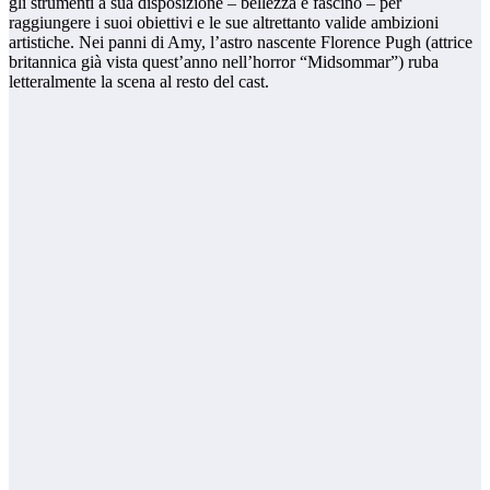
gli strumenti a sua disposizione – bellezza e fascino – per
raggiungere i suoi obiettivi e le sue altrettanto valide ambizioni
artistiche. Nei panni di Amy, l’astro nascente Florence Pugh (attrice
britannica già vista quest’anno nell’horror “Midsommar”) ruba
letteralmente la scena al resto del cast.