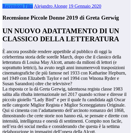
Recensioni Film
Alejandro Alonge
19 Gennaio 2020
Recensione Piccole Donne 2019 di Greta Gerwig
UN NUOVO ADATTAMENTO DI UN
CLASSICO DELLA LETTERATURA
È ancora possibile rendere appetibile al pubblico di oggi la
celeberrima storia delle sorelle March, dopo che il classico della
letteratura di Louisa May Alcott, amato da milioni di lettori (e
soprattutto lettrici), ha avuto negli anni innumerevoli trasposizioni
cinematografiche (le più famose nel 1933 con Katharine Hepburn,
nel 1949 con Elizabeth Taylor e nel 1994 con Winona Ryder e
Susan Sarandon) oltre che televisive?
La risposta ce la dà Greta Gerwig, talentuosa regista classe 1983
salita alla ribalta internazionale nel 2017 quando scrisse e diresse il
piccolo gioiello “Lady Bird” e per il quale fu candidata agli Oscar
nelle categorie Miglior Regista e Miglior Sceneggiatura Originale.
Qui si cimenta con l’adattamento dell’arcinoto romanzo del 1868,
dimostrando che certe storie non hanno età, se pensate e dirette con
intensità, intelligenza e onestà di sentimenti. Compito non facile,
nell’era dei social media e considerando che questa è la settima
rielaborazione in immagini dell’opera della Alcott.