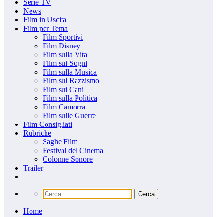
Serie TV
News
Film in Uscita
Film per Tema
Film Sportivi
Film Disney
Film sulla Vita
Film sui Sogni
Film sulla Musica
Film sul Razzismo
Film sui Cani
Film sulla Politica
Film Camorra
Film sulle Guerre
Film Consigliati
Rubriche
Saghe Film
Festival del Cinema
Colonne Sonore
Trailer
Home