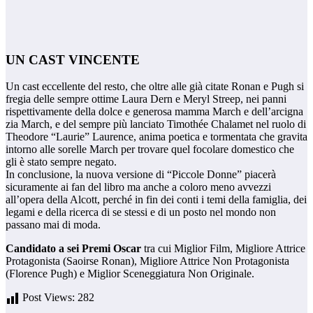
UN CAST VINCENTE
Un cast eccellente del resto, che oltre alle già citate Ronan e Pugh si
fregia delle sempre ottime Laura Dern e Meryl Streep, nei panni
rispettivamente della dolce e generosa mamma March e dell’arcigna
zia March, e del sempre più lanciato Timothée Chalamet nel ruolo di
Theodore “Laurie” Laurence, anima poetica e tormentata che gravita
intorno alle sorelle March per trovare quel focolare domestico che
gli è stato sempre negato.
In conclusione, la nuova versione di “Piccole Donne” piacerà
sicuramente ai fan del libro ma anche a coloro meno avvezzi
all’opera della Alcott, perché in fin dei conti i temi della famiglia, dei
legami e della ricerca di se stessi e di un posto nel mondo non
passano mai di moda.
Candidato a sei Premi Oscar
tra cui Miglior Film, Migliore Attrice
Protagonista (Saoirse Ronan), Migliore Attrice Non Protagonista
(Florence Pugh) e Miglior Sceneggiatura Non Originale.
Post Views:
282