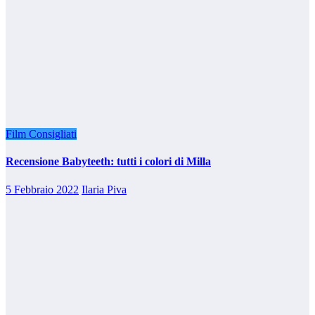
Film Consigliati
Recensione Babyteeth: tutti i colori di Milla
5 Febbraio 2022
Ilaria Piva