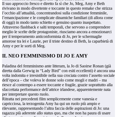
Il suo approccio fresco e diretto fa sì che Jo, Meg, Amy e Beth
rivivano in modo divertente e toccante in questo remake che strizza
l’occhio all’attualità, concentrandosi sulla condizione femminile,
l’emancipazione e le complicate dinamiche familiari (di allora come
di oggi) in modo tanto schietto e genuino quanto inaspettato.
Attraverso flashback e salti temporali, che servono a comprendere
meglio le scelte delle protagoniste, riusciamo ancora a emozionarci
per il temperamento anticonformista di Jo, per le schermaglie
amorose tra lei e Laurie, per il triste destino di Beth, la caparbietà di
Amy e per le sorti di Meg.
IL NEO FEMMINISMO DI JO E AMY
Paladina del femminismo ante litteram, la Jo di Saoirse Ronan (già
diretta dalla Gerwig in “Lady Bird” con esiti eccellenti) è ancora una
volta indomita e irresistibile nella sua crociata contro l’assetto sociale
dell’epoca – che voleva le donne solo come mogli e madri – ma
riesce al contempo a essere toccante e fragile, grazie soprattutto alla
sfaccettata performance dell’attrice irlandese, apparentemente nata
per interpretare questo ruolo.
Ritratta nei precedenti film semplicemente come vanesia e
capricciosa, la terzogenita Amy ha qui un ruolo più ampio e
rilevante, rappresentando l’altra faccia delle aspirazioni di Jo: una
ragazza più aderente allo status quo, ma che non ha paura di usare