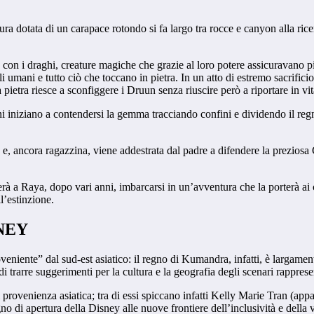
ra dotata di un carapace rotondo si fa largo tra rocce e canyon alla rice
on i draghi, creature magiche che grazie al loro potere assicuravano piog
 umani e tutto ciò che toccano in pietra. In un atto di estremo sacrific
a pietra riesce a sconfiggere i Druun senza riuscire però a riportare in vita
ani iniziano a contendersi la gemma tracciando confini e dividendo il reg
e e, ancora ragazzina, viene addestrata dal padre a difendere la prezios
erà a Raya, dopo vari anni, imbarcarsi in un’avventura che la porterà ai
l’estinzione.
NEY
veniente” dal sud-est asiatico: il regno di Kumandra, infatti, è largam
di trarre suggerimenti per la cultura e la geografia degli scenari rappresen
di provenienza asiatica; tra di essi spiccano infatti Kelly Marie Tran (
di apertura della Disney alle nuove frontiere dell’inclusività e della v