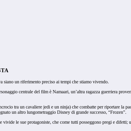
STA
ya siano un riferimento preciso ai tempi che stiamo vivendo.
personaggio centrale del film è Namaari, un’altra ragazza guerriera prove
rocio tra un cavaliere jedi e un ninja) che combatte per riportare la pac
segnato un altro lungometraggio Disney di grande successo, “Frozen”.
 vivide le sue protagoniste, che come tutti posseggono pregi e difetti; un