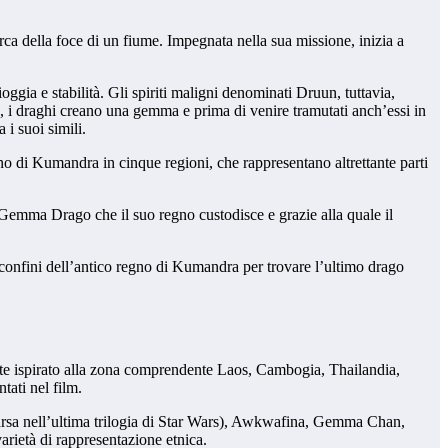
rca della foce di un fiume. Impegnata nella sua missione, inizia a
gia e stabilità. Gli spiriti maligni denominati Druun, tuttavia,
io, i draghi creano una gemma e prima di venire tramutati anch’essi in
 i suoi simili.
no di Kumandra in cinque regioni, che rappresentano altrettante parti
a Gemma Drago che il suo regno custodisce e grazie alla quale il
 confini dell’antico regno di Kumandra per trovare l’ultimo drago
ente ispirato alla zona comprendente Laos, Cambogia, Thailandia,
tati nel film.
apparsa nell’ultima trilogia di Star Wars), Awkwafina, Gemma Chan,
arietà di rappresentazione etnica.