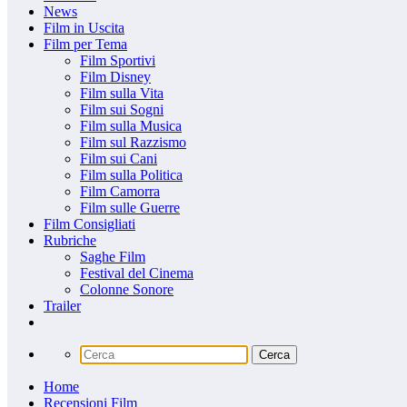
News
Film in Uscita
Film per Tema
Film Sportivi
Film Disney
Film sulla Vita
Film sui Sogni
Film sulla Musica
Film sul Razzismo
Film sui Cani
Film sulla Politica
Film Camorra
Film sulle Guerre
Film Consigliati
Rubriche
Saghe Film
Festival del Cinema
Colonne Sonore
Trailer
Home
Recensioni Film