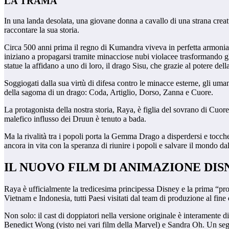
LA TRAMA
In una landa desolata, una giovane donna a cavallo di una strana creatu
raccontare la sua storia.
Circa 500 anni prima il regno di Kumandra viveva in perfetta armonia c
iniziano a propagarsi tramite minacciose nubi violacee trasformando gli
statue la affidano a uno di loro, il drago Sisu, che grazie al potere dell
Soggiogati dalla sua virtù di difesa contro le minacce esterne, gli um
della sagoma di un drago: Coda, Artiglio, Dorso, Zanna e Cuore.
La protagonista della nostra storia, Raya, è figlia del sovrano di Cuor
malefico influsso dei Druun è tenuto a bada.
Ma la rivalità tra i popoli porta la Gemma Drago a disperdersi e tocch
ancora in vita con la speranza di riunire i popoli e salvare il mondo dal
IL NUOVO FILM DI ANIMAZIONE DIS
Raya è ufficialmente la tredicesima principessa Disney e la prima “pro
Vietnam e Indonesia, tutti Paesi visitati dal team di produzione al fine 
Non solo: il cast di doppiatori nella versione originale è interamente 
Benedict Wong (visto nei vari film della Marvel) e Sandra Oh. Un segno 