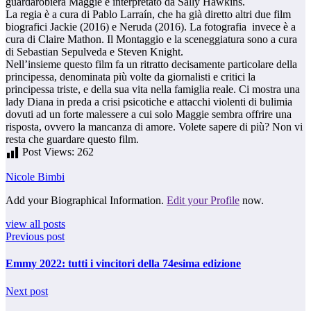
guardarobiera Maggie è interpretato da Sally Hawkins.
La regia è a cura di Pablo Larraín, che ha già diretto altri due film
biografici Jackie (2016) e Neruda (2016). La fotografia invece è a
cura di Claire Mathon. Il Montaggio e la sceneggiatura sono a cura
di Sebastian Sepulveda e Steven Knight.
Nell’insieme questo film fa un ritratto decisamente particolare della
principessa, denominata più volte da giornalisti e critici la
principessa triste, e della sua vita nella famiglia reale. Ci mostra una
lady Diana in preda a crisi psicotiche e attacchi violenti di bulimia
dovuti ad un forte malessere a cui solo Maggie sembra offrire una
risposta, ovvero la mancanza di amore. Volete sapere di più? Non vi
resta che guardare questo film.
Post Views:
262
Nicole Bimbi
Add your Biographical Information.
Edit your Profile
now.
view all posts
Previous post
Emmy 2022: tutti i vincitori della 74esima edizione
Next post