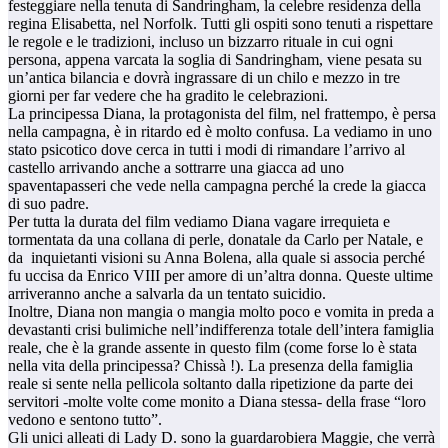
festeggiare nella tenuta di Sandringham, la celebre residenza della
regina Elisabetta, nel Norfolk. Tutti gli ospiti sono tenuti a rispettare
le regole e le tradizioni, incluso un bizzarro rituale in cui ogni
persona, appena varcata la soglia di Sandringham, viene pesata su
un’antica bilancia e dovrà ingrassare di un chilo e mezzo in tre
giorni per far vedere che ha gradito le celebrazioni.
La principessa Diana, la protagonista del film, nel frattempo, è persa
nella campagna, è in ritardo ed è molto confusa. La vediamo in uno
stato psicotico dove cerca in tutti i modi di rimandare l’arrivo al
castello arrivando anche a sottrarre una giacca ad uno
spaventapasseri che vede nella campagna perché la crede la giacca
di suo padre.
Per tutta la durata del film vediamo Diana vagare irrequieta e
tormentata da una collana di perle, donatale da Carlo per Natale, e
da inquietanti visioni su Anna Bolena, alla quale si associa perché
fu uccisa da Enrico VIII per amore di un’altra donna. Queste ultime
arriveranno anche a salvarla da un tentato suicidio.
Inoltre, Diana non mangia o mangia molto poco e vomita in preda a
devastanti crisi bulimiche nell’indifferenza totale dell’intera famiglia
reale, che è la grande assente in questo film (come forse lo è stata
nella vita della principessa? Chissà !). La presenza della famiglia
reale si sente nella pellicola soltanto dalla ripetizione da parte dei
servitori -molte volte come monito a Diana stessa- della frase “loro
vedono e sentono tutto”.
Gli unici alleati di Lady D. sono la guardarobiera Maggie, che verrà