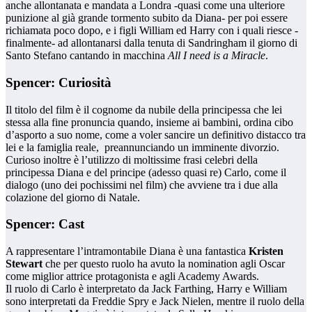
anche allontanata e mandata a Londra -quasi come una ulteriore
punizione al già grande tormento subito da Diana- per poi essere
richiamata poco dopo, e i figli William ed Harry con i quali riesce -
finalmente- ad allontanarsi dalla tenuta di Sandringham il giorno di
Santo Stefano cantando in macchina
All I need is a Miracle
.
Spencer: Curiosità
Il titolo del film è il cognome da nubile della principessa che lei
stessa alla fine pronuncia quando, insieme ai bambini, ordina cibo
d’asporto a suo nome, come a voler sancire un definitivo distacco tra
lei e la famiglia reale, preannunciando un imminente divorzio.
Curioso inoltre è l’utilizzo di moltissime frasi celebri della
principessa Diana e del principe (adesso quasi re) Carlo, come il
dialogo (uno dei pochissimi nel film) che avviene tra i due alla
colazione del giorno di Natale.
Spencer: Cast
A rappresentare l’intramontabile Diana è una fantastica
Kristen
Stewart
che per questo ruolo ha avuto la nomination agli Oscar
come miglior attrice protagonista e agli Academy Awards.
Il ruolo di Carlo è interpretato da Jack Farthing, Harry e William
sono interpretati da Freddie Spry e Jack Nielen, mentre il ruolo della