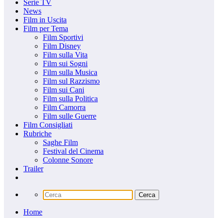
Serie TV
News
Film in Uscita
Film per Tema
Film Sportivi
Film Disney
Film sulla Vita
Film sui Sogni
Film sulla Musica
Film sul Razzismo
Film sui Cani
Film sulla Politica
Film Camorra
Film sulle Guerre
Film Consigliati
Rubriche
Saghe Film
Festival del Cinema
Colonne Sonore
Trailer
Home