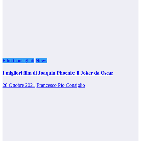
Film Consigliati
News
I migliori film di Joaquin Phoenix: il Joker da Oscar
28 Ottobre 2021
Francesco Pio Consiglio