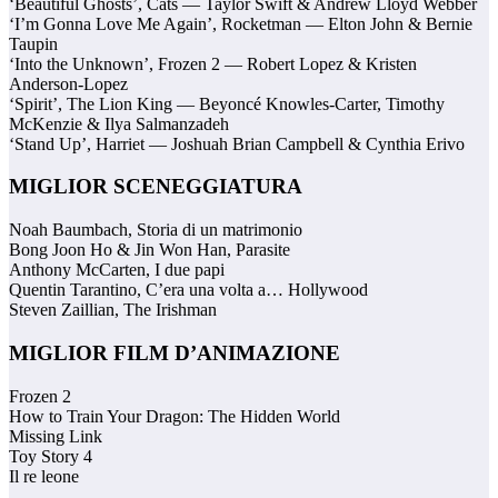
‘Beautiful Ghosts’, Cats — Taylor Swift & Andrew Lloyd Webber
‘I’m Gonna Love Me Again’, Rocketman — Elton John & Bernie
Taupin
‘Into the Unknown’, Frozen 2 — Robert Lopez & Kristen
Anderson-Lopez
‘Spirit’, The Lion King — Beyoncé Knowles-Carter, Timothy
McKenzie & Ilya Salmanzadeh
‘Stand Up’, Harriet — Joshuah Brian Campbell & Cynthia Erivo
MIGLIOR SCENEGGIATURA
Noah Baumbach, Storia di un matrimonio
Bong Joon Ho & Jin Won Han, Parasite
Anthony McCarten, I due papi
Quentin Tarantino, C’era una volta a… Hollywood
Steven Zaillian, The Irishman
MIGLIOR FILM D’ANIMAZIONE
Frozen 2
How to Train Your Dragon: The Hidden World
Missing Link
Toy Story 4
Il re leone