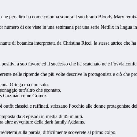
d che per altro ha come colonna sonora il suo brano Bloody Mary remix
r numero di ore viste in una settimana per una serie Netflix in lingua in
egnante di botanica interpretata da Christina Ricci, la stessa attrice che
 positivi a suo favore ed il successo che ha scatenato ne è l’ovvia conf
rente nelle riprende che più volte descrive la protagonista e ciò che pro
i Jenna Ortega ma non solo.
rsonaggio tutt’altro che scontato.
 Luis Guzmán come Gomez.
i outfit classici e raffinati, strizzano l’occhio alle donne protagoniste d
composta da 8 episodi in media di 45 minuti.
cora altre avventure della dark family Addams.
credetemi sulla parola, difficilmente scoverete al primo colpo.