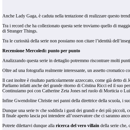
Anche Lady Gaga, è caduta nella tentazione di realizzare questo tren
Tra i record che ha collezionato questa serie troviamo quello di maggio
di Stranger Things.
Tra le curiosità della serie non possiamo non citare l’identità dell’ins
Recensione Mercoledì: punto per punto
Analizzando questa serie in dettaglio potremmo riscontrare molti punti
Oltre ad una fotografia realmente interessante, un assetto cromatico coe
Il cast inoltre è risultato particolarmente azzeccato, come già detto d
Parliamo infatti anche del grande ritorno di Cristina Ricci ed il suo pe
Continuiamo poi con Catherine Zeta Jones nel ruolo di Morticia o
Infine Gwendoline Christie nei panni della direttrice della scuola, i suo
Dunque una serie tv che soddisfa i gusti dei grandi e dei più piccoli, 
Il finale aperto lascia poi intendere all’osservatore che ci saranno an
Potrete dilettarvi dunque alla
ricerca del vero villain
della serie che, 