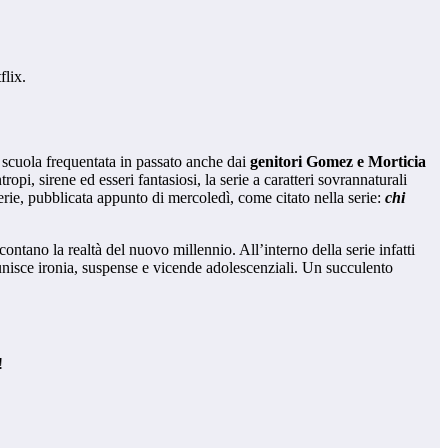
flix.
, scuola frequentata in passato anche dai
genitori Gomez e Morticia
ropi, sirene ed esseri fantasiosi, la serie a caratteri sovrannaturali
erie, pubblicata appunto di mercoledì, come citato nella serie:
chi
ntano la realtà del nuovo millennio. All’interno della serie infatti
nisce ironia, suspense e vicende adolescenziali. Un succulento
!