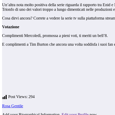
Un’altra nota molto positiva della serie riguarda il rapporto tra Enid 
Trionfo di uno dei valori troppo a lungo dimenticati nelle produzioni e 
Cosa dirvi ancora? Correte a vedere la serie tv sulla piattaforma strea
Votazione
Complimenti Mercoledì, promossa a pieni voti, ti meriti un bell’8.
E complimenti a Tim Burton che ancora una volta soddisfa i suoi fan 
Post Views:
294
Rosa Gentile
Add your Biographical Information.
Edit your Profile
now.