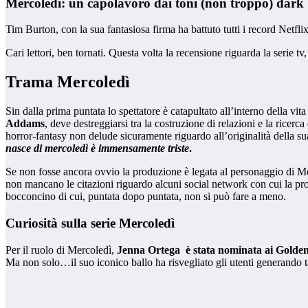
Mercoledì: un capolavoro dai toni (non troppo) dark
Tim Burton, con la sua fantasiosa firma ha battuto tutti i record Netflix
Cari lettori, ben tornati. Questa volta la recensione riguarda la serie 
Trama Mercoledì
Sin dalla prima puntata lo spettatore è catapultato all’interno della v
Addams
, deve destreggiarsi tra la costruzione di relazioni e la ricerca
horror-fantasy non delude sicuramente riguardo all’originalità della sua
nasce di mercoledì è immensamente triste
.
Se non fosse ancora ovvio la produzione è legata al personaggio di Merc
non mancano le citazioni riguardo alcuni social network con cui la pr
bocconcino di cui, puntata dopo puntata, non si può fare a meno.
Curiosità sulla serie Mercoledì
Per il ruolo di Mercoledì,
Jenna Ortega è stata nominata ai Golde
Ma non solo…il suo iconico ballo ha risvegliato gli utenti generando ta