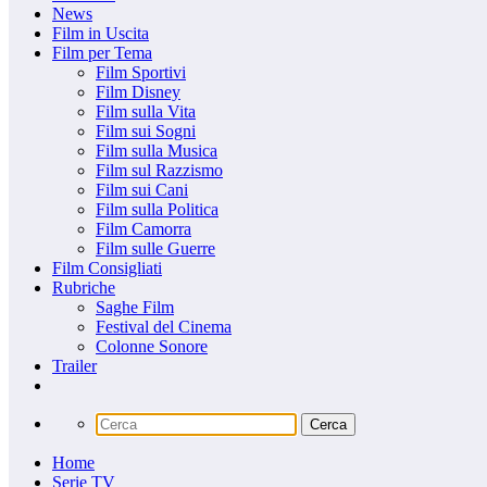
News
Film in Uscita
Film per Tema
Film Sportivi
Film Disney
Film sulla Vita
Film sui Sogni
Film sulla Musica
Film sul Razzismo
Film sui Cani
Film sulla Politica
Film Camorra
Film sulle Guerre
Film Consigliati
Rubriche
Saghe Film
Festival del Cinema
Colonne Sonore
Trailer
Home
Serie TV