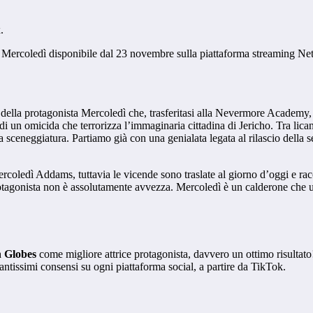
.
tv, Mercoledì disponibile dal 23 novembre sulla piattaforma streaming Net
ita della protagonista Mercoledì che, trasferitasi alla Nevermore Academy
 di un omicida che terrorizza l’immaginaria cittadina di Jericho. Tra licant
 sceneggiatura. Partiamo già con una genialata legata al rilascio della s
oledì Addams, tuttavia le vicende sono traslate al giorno d’oggi e racco
otagonista non è assolutamente avvezza. Mercoledì è un calderone che u
n Globes
come migliore attrice protagonista, davvero un ottimo risultato
ntissimi consensi su ogni piattaforma social, a partire da TikTok.