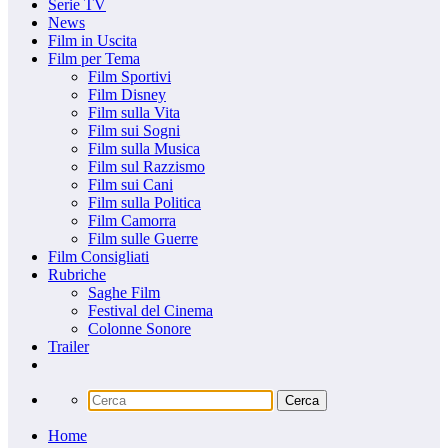
Serie TV
News
Film in Uscita
Film per Tema
Film Sportivi
Film Disney
Film sulla Vita
Film sui Sogni
Film sulla Musica
Film sul Razzismo
Film sui Cani
Film sulla Politica
Film Camorra
Film sulle Guerre
Film Consigliati
Rubriche
Saghe Film
Festival del Cinema
Colonne Sonore
Trailer
Home