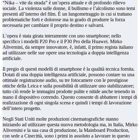
“Nika – vite da strada” è un’opera attuale e di profondo rilievo
sociale. La violenza sulle donne, il bullismo e l’alcolismo sono temi
presenti all’interno del film. È un lungometraggio in cui si trattano
problematiche forti e dolorose ma in grado di produrre la forza
necessaria per cambiare il proprio destino e salvarsi.
L’opera è stata girata interamente con uno smartphone; nello
specifico i modelli P20 Pro e il P30 Pro della Huawei. Mirko
Alivernini, da sempre innovatore, è, infatti, il primo regista italiano
ad utilizzare nelle sue opere una tecnologia a doppia intelligenza
artificiale.
Il pregio di questi modelli di smartphone è la qualità tecnica fornita.
Dotati di una doppia intelligenza artificiale, possono contare su una
ottimale registrazione audio, su tre fotocamere con le prestigiose
ottiche della Leica e sulla possibilità di utilizzare uno stabilizzatore;
tutto ciò rende le immagini prodotte pulite e nitide anche tenendo in
mano il dispositivo correndo. Questo consente di abbattere i tempi di
realizzazione di ogni singola scena e quindi i tempi di lavorazione
dell’intero progetto.
Negli Stati Uniti molte produzioni cinematografiche stanno
iniziando ad utilizzare questa nuova metodologia ma, in Italia, Mirko
Alivernini e la sua casa di produzione, la Mainboard Production,
con sede a Cinecittà, sono i primi in assoluto a lavorare in questo