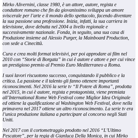
Mirko Alivernini, classe 1980, è un attore, autore, regista e
conduttore romano che fin da giovanissimo sviluppa un amore
sviscerale per l’arte e il mondo dello spettacolo, facendo diventare
la sua passione una professione. Inizia, infatti, la sua carriera in
televisione, dove debutta nel 2004 a livello regionale e
successivamente nazionale. Fonda, in seguito, una sua casa di
Produzione insieme ad Alessio Purger, la Mainboard Production,
con sede a Cinecittà.
Cura e crea molti format televisivi, per poi approdare ai film nel
2010 con “Storie di Borgata” in cui è autore e attore e per cui vince
un prestigioso premio al Premio Euro Mediterraneo a Roma.
I suoi lavori riscuotono successo, conquistando il pubblico e la
critica. La passione e il talento gli fanno ottenere importanti
riconoscimenti. Nel 2016 la serie tv “Il Potere di Roma”, prodotta
nel 2015, in cui è autore, regista e protagonista, viene premiata
all’International Rome Web Festival come Miglior Idea Originale
ed ottiene la qualificazione al Washington Web Festival, dove nella
primavera nel 2017 ottiene un altro riconoscimento. La serie tv era
l’unica produzione italiana a partecipare al concorso negli Stati
Uniti.
Nel 2017 con il cortometraggio prodotto nel 2016 “L’Ultimo
Pescatore”, per la regia di Gianluca Della Monica, in cui Mirko