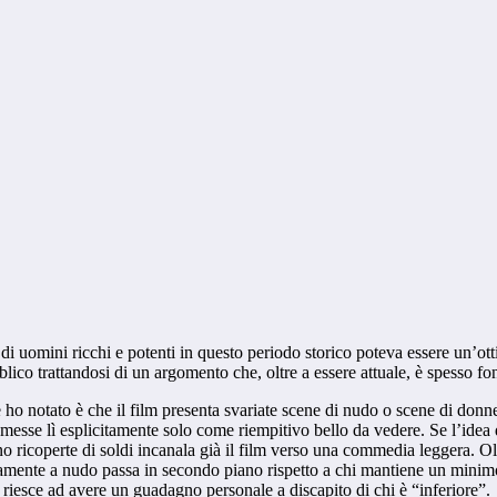
e di uomini ricchi e potenti in questo periodo storico poteva essere un’o
o trattandosi di un argomento che, oltre a essere attuale, è spesso fonte 
ho notato è che il film presenta svariate scene di nudo o scene di donne
messe lì esplicitamente solo come riempitivo bello da vedere. Se l’idea d
o ricoperte di soldi incanala già il film verso una commedia leggera. Olt
ramente a nudo passa in secondo piano rispetto a chi mantiene un minimo 
i riesce ad avere un guadagno personale a discapito di chi è “inferiore”.