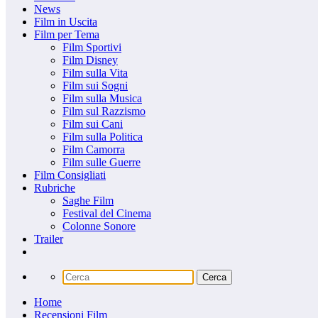
News
Film in Uscita
Film per Tema
Film Sportivi
Film Disney
Film sulla Vita
Film sui Sogni
Film sulla Musica
Film sul Razzismo
Film sui Cani
Film sulla Politica
Film Camorra
Film sulle Guerre
Film Consigliati
Rubriche
Saghe Film
Festival del Cinema
Colonne Sonore
Trailer
Home
Recensioni Film