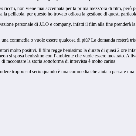
re vs ricchi, non viene mai accennata per la prima mezz’ora di film, però 
ta la pellicola, per questo ho trovato odiosa la gestione di questi partic
one personale di J.LO e company, infatti il film alla fine prenderà la st
È una commedia o vuole essere qualcosa di più? La domanda resterà tris
i molto positivi. Il film regge benissimo la durata di quasi 2 ore infatt
on si sposa benissimo con l’ambiente che vuole essere mostrato. A livel
di raccontare la storia sottoforma di intervista è molto carina.
endere troppo sul serio quando è una commedia che aiuta a passare una 