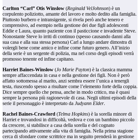
Carlton “Carl” Otis Winslow
(
Reginald VelJohnson
) è un
corpulento poliziotto, amante del lavoro e molto dedito alla famiglia.
Piuttosto burbero e intransigente, si rivela però anche tenero e
comprensivo, ad esempio nella gestione dei due figli adolescenti
Eddie e Laura, quanto paziente con il pasticcione e invadente Steve.
Nonostante Steve lo irriti di continuo (spesso causando danni alla
sua casa e alla sua stessa persona) Carl a lungo andare dimostra di
volergli bene come amico e infine come futuro genero. All’inizio
della serie è un sergente di polizia, ma nel corso degli episodi verrà
promosso tenente ed infine capitano.
Harriet Baines-Winslow
(
Jo Marie Payton
) è la classica mamma
sempre affaccendata in casa e nella gestione dei figli. Non è però
affatto sottomessa al marito, anzi sembra essere l’unica a tenergli
testa, riuscendo spesso a risultare come l’elemento forte della coppia.
Dice sempre quello che pensa, anche in modo critico, ma è quasi
sempre la persona più ragionevole di casa. Negli ultimi episodi della
serie il personaggio è interpretato da
Judyann Elder
.
Rachel Baines-Crawford
(
Telma Hopkins
) è la sorella minore di
Harriet e trovandosi in difficoltà, vedova e con un bambino piccolo
da crescere, si stabilisce a casa della sorella e del cognato
partecipando attivamente alla vita di famiglia. Nella prima stagione
cerca di sfondare come scrittrice ma in seguito prenderà in gestione