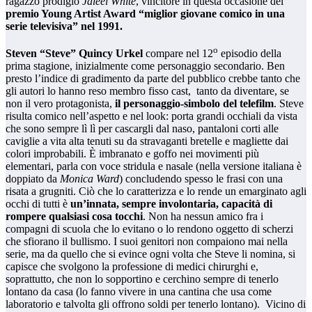
ragazzo prodigio
Jaleel White
, vincitore in questa occasione del
premio Young Artist Award “miglior giovane comico in una
serie televisiva” nel 1991.
o
Steven “Steve” Quincy Urkel
compare nel 12
episodio della
prima stagione, inizialmente come personaggio secondario. Ben
presto l’indice di gradimento da parte del pubblico crebbe tanto che
gli autori lo hanno reso membro fisso cast, tanto da diventare, se
non il vero protagonista,
il personaggio-simbolo del telefilm
. Steve
risulta comico nell’aspetto e nel look: porta grandi occhiali da vista
che sono sempre lì lì per cascargli dal naso, pantaloni corti alle
caviglie a vita alta tenuti su da stravaganti bretelle e magliette dai
colori improbabili. È imbranato e goffo nei movimenti più
elementari, parla con voce stridula e nasale (nella versione italiana è
doppiato da
Monica Ward
) concludendo spesso le frasi con una
risata a grugniti. Ciò che lo caratterizza e lo rende un emarginato agli
occhi di tutti è
un’innata, sempre involontaria, capacità di
rompere qualsiasi cosa tocchi
. Non ha nessun amico fra i
compagni di scuola che lo evitano o lo rendono oggetto di scherzi
che sfiorano il bullismo. I suoi genitori non compaiono mai nella
serie, ma da quello che si evince ogni volta che Steve li nomina, si
capisce che svolgono la professione di medici chirurghi e,
soprattutto, che non lo sopportino e cerchino sempre di tenerlo
lontano da casa (lo fanno vivere in una cantina che usa come
laboratorio e talvolta gli offrono soldi per tenerlo lontano). Vicino di