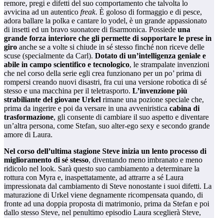
remore, pregi e difetti del suo comportamento che talvolta lo
avvicina ad un autentico
freak
. È goloso di formaggio e di pesce,
adora ballare la polka e cantare lo yodel, è un grande appassionato
di insetti ed un bravo suonatore di fisarmonica. Possiede
una
grande forza interiore che gli permette di sopportare le prese in
giro
anche se a volte si chiude in sé stesso finché non riceve delle
scuse (specialmente da Carl).
Dotato di un’intelligenza geniale e
abile in campo scientifico e tecnologico
, le strampalate invenzioni
che nel corso della serie egli crea funzionano per un po’ prima di
rompersi creando nuovi disastri, fra cui una versione robotica di sé
stesso e una macchina per il teletrasporto.
L’invenzione più
strabiliante del giovane Urkel
rimane una pozione speciale che,
prima da ingerire e poi da versare in una avveniristica
cabina di
trasformazione
, gli consente di cambiare il suo aspetto e diventare
un’altra persona, come Stefan, suo alter-ego sexy e secondo grande
amore di Laura.
Nel corso dell’ultima stagione Steve inizia un lento processo di
miglioramento di sé stesso
, diventando meno imbranato e meno
ridicolo nel look. Sarà questo suo cambiamento a determinare la
rottura con Myra e, inaspettatamente, ad attrarre a sé Laura
impressionata dal cambiamento di Steve nonostante i suoi difetti. La
maturazione di Urkel viene degnamente ricompensata quando, di
fronte ad una doppia proposta di matrimonio, prima da Stefan e poi
dallo stesso Steve, nel penultimo episodio Laura sceglierà Steve,