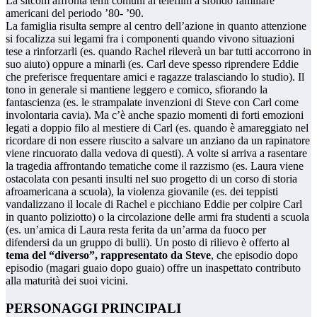
La sitcom affronta temi comuni ai telefilm a sfondo familiare
americani del periodo ’80- ’90.
La famiglia risulta sempre al centro dell’azione in quanto attenzione
si focalizza sui legami fra i componenti quando vivono situazioni
tese a rinforzarli (es. quando Rachel rileverà un bar tutti accorrono in
suo aiuto) oppure a minarli (es. Carl deve spesso riprendere Eddie
che preferisce frequentare amici e ragazze tralasciando lo studio). Il
tono in generale si mantiene leggero e comico, sfiorando la
fantascienza (es. le strampalate invenzioni di Steve con Carl come
involontaria cavia). Ma c’è anche spazio momenti di forti emozioni
legati a doppio filo al mestiere di Carl (es. quando è amareggiato nel
ricordare di non essere riuscito a salvare un anziano da un rapinatore
viene rincuorato dalla vedova di questi). A volte si arriva a rasentare
la tragedia affrontando tematiche come il razzismo (es. Laura viene
ostacolata con pesanti insulti nel suo progetto di un corso di storia
afroamericana a scuola), la violenza giovanile (es. dei teppisti
vandalizzano il locale di Rachel e picchiano Eddie per colpire Carl
in quanto poliziotto) o la circolazione delle armi fra studenti a scuola
(es. un’amica di Laura resta ferita da un’arma da fuoco per
difendersi da un gruppo di bulli). Un posto di rilievo è offerto al
tema del “diverso”, rappresentato da Steve
, che episodio dopo
episodio (magari guaio dopo guaio) offre un inaspettato contributo
alla maturità dei suoi vicini.
PERSONAGGI PRINCIPALI