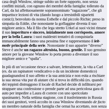
casa degli Winslow, stringe subito un forte rapporto, non senza
conflitti iniziali, con ognuno dei membri della famiglia: tollerato da
Carl, da lui affettuosamente soprannominato “ragazzone”, che gli
impartisce lezioni di vita (dando luogo a irresistibili siparietti
comici); benvoluto da nonna Esthelle e dal piccolo Richie; preso in
simpatia da Eddie, che nonostante la goffaggine diventa il suo
migliore amico. Ma il filo che lega stretto Urkel ai suoi vicini rimane
il suo
imperituro e sincero, inizialmente non corrisposto, amore
per la bella Laura
: i suoi maldestri tentativi di conquistarla
immancabilmente fanno una pessima fine e rappresentano il
leit-
motiv
principale della serie
. Nonostante il suo apparire “diverso”
Steve è anche
un ragazzo altruista, buono, gentile.
Il suo genuino
amore per la giovane Winslow lo porta presto a diventare il suo
migliore amico e “spalla”.
In più di un’occasione riesce a salvare, letteralmente, la vita a Carl
(es. da un rapinatore vendicativo o da un incidente domestico)
guadagnandosi il suo affetto e la sua amicizia e non esita a rischiare
la sua stessa vita pur di aiutare chi si trova in difficoltà (es. quando
dei teppisti distruggono il locale di Rachel decide di infiltrarsi per
strappare una confessione o prende parte ad una pericolosa gara di
auto per impedire a Laura di correre con uno spericolato
spasimante). Nella settima stagione, con il trasferimento in Russia
dei suoi genitori, verrà accolto in casa Winslow diventando
de facto
un membro naturale della famiglia che ormai ha accettato, non senza