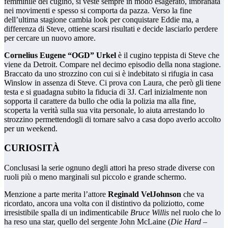
femminile del cugino, si veste sempre in modo esagerato, imbranata
nei movimenti e spesso si comporta da pazza. Verso la fine
dell’ultima stagione cambia look per conquistare Eddie ma, a
differenza di Steve, ottiene scarsi risultati e decide lasciarlo perdere
per cercare un nuovo amore.
Cornelius Eugene “OGD” Urkel
è il cugino teppista di Steve che
viene da Detroit. Compare nel decimo episodio della nona stagione.
Braccato da uno strozzino con cui si è indebitato si rifugia in casa
Winslow in assenza di Steve. Ci prova con Laura, che però gli tiene
testa e si guadagna subito la fiducia di 3J. Carl inizialmente non
sopporta il carattere da bullo che odia la polizia ma alla fine,
scoperta la verità sulla sua vita personale, lo aiuta arrestando lo
strozzino permettendogli di tornare salvo a casa dopo averlo accolto
per un weekend.
CURIOSITÀ
Conclusasi la serie ognuno degli attori ha preso strade diverse con
ruoli più o meno marginali sul piccolo e grande schermo.
Menzione a parte merita l’attore
Reginald VelJohnson
che va
ricordato, ancora una volta con il distintivo da poliziotto, come
irresistibile spalla di un indimenticabile
Bruce Willis
nel ruolo che lo
ha reso una star, quello del sergente John McLaine (
Die Hard –