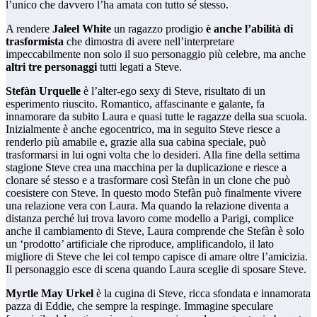
l’unico che davvero l’ha amata con tutto sé stesso.
A rendere
Jaleel White
un ragazzo prodigio
è anche l’abilità di
trasformista
che dimostra di avere nell’interpretare
impeccabilmente non solo il suo personaggio più celebre, ma anche
altri tre personaggi
tutti legati a Steve.
Stefàn Urquelle
è l’alter-ego sexy di Steve, risultato di un
esperimento riuscito. Romantico, affascinante e galante, fa
innamorare da subito Laura e quasi tutte le ragazze della sua scuola.
Inizialmente è anche egocentrico, ma in seguito Steve riesce a
renderlo più amabile e, grazie alla sua cabina speciale, può
trasformarsi in lui ogni volta che lo desideri. Alla fine della settima
stagione Steve crea una macchina per la duplicazione e riesce a
clonare sé stesso e a trasformare così Stefàn in un clone che può
coesistere con Steve. In questo modo Stefàn può finalmente vivere
una relazione vera con Laura. Ma quando la relazione diventa a
distanza perché lui trova lavoro come modello a Parigi, complice
anche il cambiamento di Steve, Laura comprende che Stefàn è solo
un ‘prodotto’ artificiale che riproduce, amplificandolo, il lato
migliore di Steve che lei col tempo capisce di amare oltre l’amicizia.
Il personaggio esce di scena quando Laura sceglie di sposare Steve.
Myrtle May Urkel
è la cugina di Steve, ricca sfondata e innamorata
pazza di Eddie, che sempre la respinge. Immagine speculare