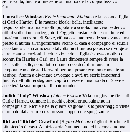
se ne vanta, finché a fine serie si innamora e fa coppia fissa con
Greta.
Laura Lee Winslow
(
Kellie Shanygne Williams
) è la seconda figlia
di Carl e Harriet. È la ragazza ideale: bella, intelligente,
responsabile, matura e molto popolare a scuola, una vera leader con
ottimi voti e tanti corteggiatori. Oggetto costante delle continue ed
invadenti attenzioni di Steve, rifiuta costantemente le sue avance, ma
presto si abitua all’ingombrante vicino di casa e compagno di scuola,
accettando la sua amicizia e talvolta mostrandosi gelosa se rivolge ad
altre le sue attenzioni. L’educazione della figlia è spesso motivo di
scontri fra Harriet e Carl, ma Laura dimostrerà sempre di avere la
testa sulle spalle, soprattutto quando deciderà di rinunciare
temporaneamente ad Harward per non pesare economicamente sui
genitori. Aspira a diventare avvocato e avrà tre storie importanti
finché, nell’ultima stagione, capirà di essere innamorata di Steve e
accetterà la sua proposta di matrimonio.
Judith “Judy” Winslow
(
Jaimee Foxworth
) la più giovane figlia di
Carl e Harriet, compare in pochi episodi principalmente in
compagnia di Richie e nella quarta stagione il suo personaggio viene
eliminato dalla serie senza nessuna apparente spiegazione.
Richard “Richie” Crawford
(
Bryton McClure
) figlio di Rachel è il
più piccolo di casa. A inizio serie è un neonato ed insieme a nonna