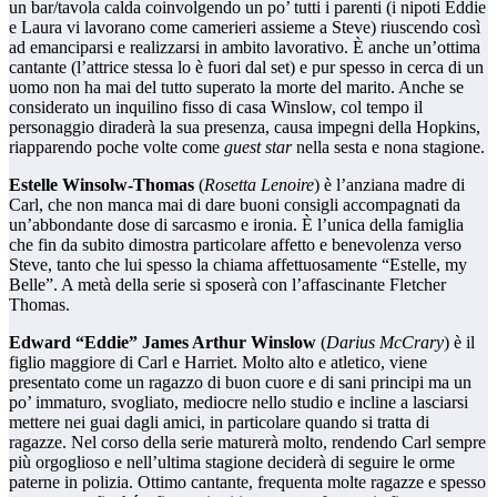
un bar/tavola calda coinvolgendo un po’ tutti i parenti (i nipoti Eddie
e Laura vi lavorano come camerieri assieme a Steve) riuscendo così
ad emanciparsi e realizzarsi in ambito lavorativo. È anche un’ottima
cantante (l’attrice stessa lo è fuori dal set) e pur spesso in cerca di un
uomo non ha mai del tutto superato la morte del marito. Anche se
considerato un inquilino fisso di casa Winslow, col tempo il
personaggio diraderà la sua presenza, causa impegni della Hopkins,
riapparendo poche volte come
guest star
nella sesta e nona stagione.
Estelle Winsolw-Thomas
(
Rosetta Lenoire
) è l’anziana madre di
Carl, che non manca mai di dare buoni consigli accompagnati da
un’abbondante dose di sarcasmo e ironia. È l’unica della famiglia
che fin da subito dimostra particolare affetto e benevolenza verso
Steve, tanto che lui spesso la chiama affettuosamente “Estelle, my
Belle”. A metà della serie si sposerà con l’affascinante Fletcher
Thomas.
Edward “Eddie” James Arthur Winslow
(
Darius McCrary
) è il
figlio maggiore di Carl e Harriet. Molto alto e atletico, viene
presentato come un ragazzo di buon cuore e di sani principi ma un
po’ immaturo, svogliato, mediocre nello studio e incline a lasciarsi
mettere nei guai dagli amici, in particolare quando si tratta di
ragazze. Nel corso della serie maturerà molto, rendendo Carl sempre
più orgoglioso e nell’ultima stagione deciderà di seguire le orme
paterne in polizia. Ottimo cantante, frequenta molte ragazze e spesso