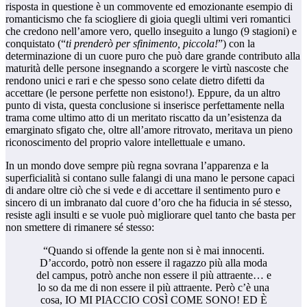
risposta in questione è un commovente ed emozionante esempio di
romanticismo che fa sciogliere di gioia quegli ultimi veri romantici
che credono nell’amore vero, quello inseguito a lungo (9 stagioni) e
conquistato (“
ti prenderò per sfinimento, piccola!
”) con la
determinazione di un cuore puro che può dare grande contributo alla
maturità delle persone insegnando a scorgere le virtù nascoste che
rendono unici e rari e che spesso sono celate dietro difetti da
accettare (le persone perfette non esistono!). Eppure, da un altro
punto di vista, questa conclusione si inserisce perfettamente nella
trama come ultimo atto di un meritato riscatto da un’esistenza da
emarginato sfigato che, oltre all’amore ritrovato, meritava un pieno
riconoscimento del proprio valore intellettuale e umano.
In un mondo dove sempre più regna sovrana l’apparenza e la
superficialità si contano sulle falangi di una mano le persone capaci
di andare oltre ciò che si vede e di accettare il sentimento puro e
sincero di un imbranato dal cuore d’oro che ha fiducia in sé stesso,
resiste agli insulti e se vuole può migliorare quel tanto che basta per
non smettere di rimanere sé stesso:
“Quando si offende la gente non si è mai innocenti.
D’accordo, potrò non essere il ragazzo più alla moda
del campus, potrò anche non essere il più attraente… e
lo so da me di non essere il più attraente. Però c’è una
cosa, IO MI PIACCIO COSÌ COME SONO! ED È