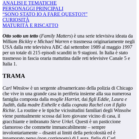
ANALISI E TEMATICHE
PERSONAGGI PRINCIPALI
“SONO STATO IO A FARE QUESTO?!”
CURIOSITÀ
MATURITÀ E RISCATTO
Otto sotto un tetto
(
Family Matters
) è una serie televisiva ideata da
William Bickley
e
Michael Warren
e trasmessa originariamente negli
USA dalla rete televisiva ABC dal settembre 1989 al maggio
1997
per un totale di 215 episodi scanditi in 9 stagioni. In Italia è stato
trasmesso in fascia oraria mattutina dalle reti televisive Canale 5 e
Italia 1.
TRAMA
Carl Winslow
è un sergente afroamericano della polizia di Chicago
che vive in una grande casa in periferia insieme alla sua numerosa
famiglia composta dalla
moglie Harriet
, dai
figli Eddie, Laura e
Judith
, dalla
madre Esthelle
e dalla
cognata
Rachel con il figlio
Richie
. La routine e le tipiche vicissitudini familiari degli Winsolw
viene puntualmente scossa dal loro giovane vicino di casa, il
gracchiante e imbranato
Steve Urkel
. Questi è un pasticcione
clamoroso che commette immancabilmente – sempre
involontariamente – disastri ai limiti della pericolosità ed è
innamorato perso (non corrisposto) di Laura, figlia di Carl.