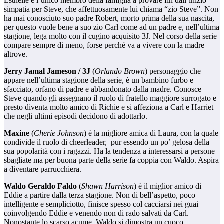
Esthelle è l’unico membro della famiglia a provare fin dall’inizio
simpatia per Steve, che affettuosamente lui chiama “zio Steve”. Non
ha mai conosciuto suo padre Robert, morto prima della sua nascita,
per questo vuole bene a suo zio Carl come ad un padre e, nell’ultima
stagione, lega molto con il cugino acquisito 3J. Nel corso della serie
compare sempre di meno, forse perché va a vivere con la madre
altrove.
Jerry Jamal Jameson /
3J
(
Orlando Brown
) personaggio che
appare nell’ultima stagione della serie, è un bambino furbo e
sfacciato, orfano di padre e abbandonato dalla madre. Conosce
Steve quando gli assegnano il ruolo di fratello maggiore surrogato e
presto diventa molto amico di Richie e si affeziona a Carl e Harriet
che negli ultimi episodi decidono di adottarlo.
Maxine
(
Cherie Johnson
) è la migliore amica di Laura, con la quale
condivide il ruolo di cheerleader, pur essendo un po’ gelosa della
sua popolarità con i ragazzi. Ha la tendenza a interessarsi a persone
sbagliate ma per buona parte della serie fa coppia con Waldo. Aspira
a diventare parrucchiera.
Waldo Geraldo Faldo
(
Shawn Harrison
) è il miglior amico di
Eddie a partire dalla terza stagione. Non di bell’aspetto, poco
intelligente e sempliciotto, finisce spesso col cacciarsi nei guai
coinvolgendo Eddie e venendo non di rado salvati da Carl.
Nonostante lo scarso acume, Waldo si dimostra un cuoco