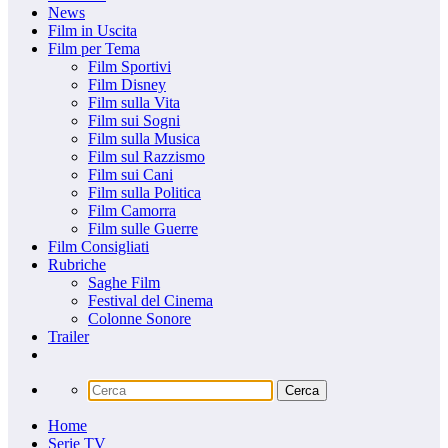
News
Film in Uscita
Film per Tema
Film Sportivi
Film Disney
Film sulla Vita
Film sui Sogni
Film sulla Musica
Film sul Razzismo
Film sui Cani
Film sulla Politica
Film Camorra
Film sulle Guerre
Film Consigliati
Rubriche
Saghe Film
Festival del Cinema
Colonne Sonore
Trailer
Home
Serie TV