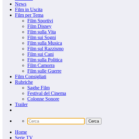
News
Film in Uscita
Film per Tema
Film Sportivi
Film Disney
Film sulla Vita
Film sui Sogni
Film sulla Musica
Film sul Razzismo
Film sui Cani
Film sulla Politica
Film Camorra
Film sulle Guerre
Film Consigliati
Rubriche
Saghe Film
Festival del Cinema
Colonne Sonore
Trailer
Home
Serie TV