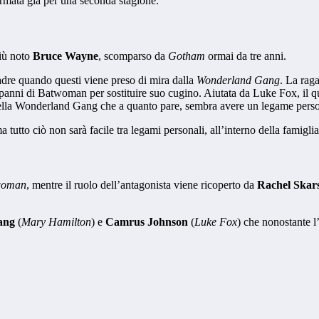
rmata già per una seconda stagione.
più noto
Bruce Wayne
, scomparso da
Gotham
ormai da tre anni.
padre quando questi viene preso di mira dalla
Wonderland Gang
. La rag
o i panni di Batwoman per sostituire suo cugino. Aiutata da Luke Fox, il
della Wonderland Gang che a quanto pare, sembra avere un legame pers
 ma tutto ciò non sarà facile tra legami personali, all’interno della famigl
woman
, mentre il ruolo dell’antagonista viene ricoperto da
Rachel Skar
ang
(
Mary Hamilton
) e
Camrus Johnson
(
Luke Fox
) che nonostante l