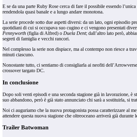
E se da una parte Ruby Rose cerca di fare il possibile essendo l’unica ad
rendendola quasi banale e a lungo andare monotona.
La serie procede sotto due aspetti diversi: da un lato, ogni episodio pr
quotidiani di cui si occupava suo cugino e ci vengono presentati div
Pennyworth
(figlia di Alfred) o
Duela Dent
; dall’altro lato però, abb
segreti di famiglia e vecchi rancori.
Nel complesso la serie non dispiace, ma al contempo non riesce a travol
minuti ciascuno.
Nonostante tutto, ci sentiamo di consigliarla ai neofiti dell’Arrowvers
crossover targato DC.
In conclusione
Dopo soli venti episodi e una seconda stagione già in lavorazione, è 
suo abbandono, però è già stato annunciato chi sarà a sostituirla, si tra
Noi ci auguriamo che la nuova protagonista possa caratterizzare al meg
attendere questa nuova stagione che oltreoceano arriverà già durante 
Trailer Batwoman