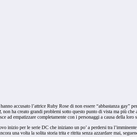
che hanno accusato l’attrice Ruby Rose di non essere “abbastanza gay” per
t
, non ha creato grandi problemi sotto questo punto di vista ma più che al
esce ad empatizzare completamente con i personaggi a causa della loro s
vo inizio per le serie DC che iniziano un po’ a perdersi tra l’imminente 
ora una volta la solita storia trita e ritrita senza azzardare mai, seguend