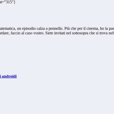
ht=”315″]
 matematica, un episodio calza a pennello. Più che per il cinema, ho la pa
re, faccio al caso vostro. Siete invitati nel sottosopra che si trova nell
i androidi