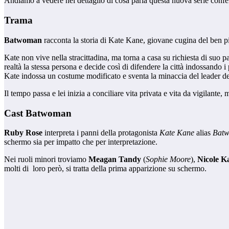
Andiamo a vedere nel dettaglio di cosa parla questa nuova serie confe
Trama
Batwoman
racconta la storia di Kate Kane, giovane cugina del ben 
Kate non vive nella stracittadina, ma torna a casa su richiesta di suo 
realtà la stessa persona e decide così di difendere la città indossand
Kate indossa un costume modificato e sventa la minaccia del leader 
Il tempo passa e lei inizia a conciliare vita privata e vita da vigilante,
Cast Batwoman
Ruby Rose
interpreta i panni della protagonista
Kate Kane
alias
Bat
schermo sia per impatto che per interpretazione.
Nei ruoli minori troviamo
Meagan Tandy
(
Sophie Moore
),
Nicole K
molti di loro però, si tratta della prima apparizione su schermo.