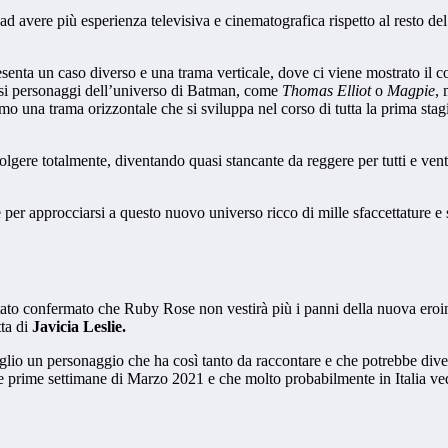
 avere più esperienza televisiva e cinematografica rispetto al resto del c
esenta un caso diverso e una trama verticale, dove ci viene mostrato il co
ersi personaggi dell’universo di Batman, come
Thomas Elliot
o
Magpie
, 
iamo una trama orizzontale che si sviluppa nel corso di tutta la prima st
gere totalmente, diventando quasi stancante da reggere per tutti e venti 
e per approcciarsi a questo nuovo universo ricco di mille sfaccettature 
stato confermato che Ruby Rose non vestirà più i panni della nuova eroi
tta di
Javicia Leslie.
lio un personaggio che ha così tanto da raccontare e che potrebbe diven
le prime settimane di Marzo 2021 e che molto probabilmente in Italia ved