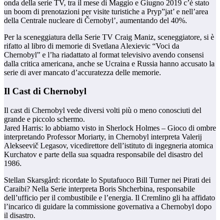
onda della serie TV, tra il mese di Maggio e Giugno 2019 c’è stato
un boom di prenotazioni per visite turistiche a Pryp”jat’ e nell’area
della Centrale nucleare di Černobyl’, aumentando del 40%.
Per la sceneggiatura della Serie TV Craig Maniz, sceneggiatore, si è
rifatto al libro di memorie di Svetlana Alexievic “Voci da
Chernobyl” e l’ha riadattato al format televisivo avendo consensi
dalla critica americana, anche se Ucraina e Russia hanno accusato la
serie di aver mancato d’accuratezza delle memorie.
Il Cast di Chernobyl
Il cast di Chernobyl vede diversi volti più o meno conosciuti del
grande e piccolo schermo.
Jared Harris: lo abbiamo visto in Sherlock Holmes – Gioco di ombre
interpretando Professor Moriarty, in Chernobyl interpreta Valerij
Alekseevič Legasov, vicedirettore dell’istituto di ingegneria atomica
Kurchatov e parte della sua squadra responsabile del disastro del
1986.
Stellan Skarsgård: ricordate lo Sputafuoco Bill Turner nei Pirati dei
Caraibi? Nella Serie interpreta Boris Shcherbina, responsabile
dell’ufficio per il combustibile e l’energia. Il Cremlino gli ha affidato
l’incarico di guidare la commissione governativa a Chernobyl dopo
il disastro.