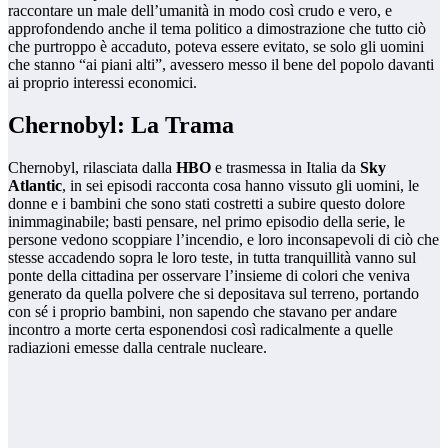
raccontare un male dell’umanità in modo così crudo e vero, e
approfondendo anche il tema politico a dimostrazione che tutto ciò
che purtroppo è accaduto, poteva essere evitato, se solo gli uomini
che stanno “ai piani alti”, avessero messo il bene del popolo davanti
ai proprio interessi economici.
Chernobyl: La Trama
Chernobyl, rilasciata dalla
HBO
e trasmessa in Italia da
Sky
Atlantic
, in sei episodi racconta cosa hanno vissuto gli uomini, le
donne e i bambini che sono stati costretti a subire questo dolore
inimmaginabile; basti pensare, nel primo episodio della serie, le
persone vedono scoppiare l’incendio, e loro inconsapevoli di ciò che
stesse accadendo sopra le loro teste, in tutta tranquillità vanno sul
ponte della cittadina per osservare l’insieme di colori che veniva
generato da quella polvere che si depositava sul terreno, portando
con sé i proprio bambini, non sapendo che stavano per andare
incontro a morte certa esponendosi così radicalmente a quelle
radiazioni emesse dalla centrale nucleare.