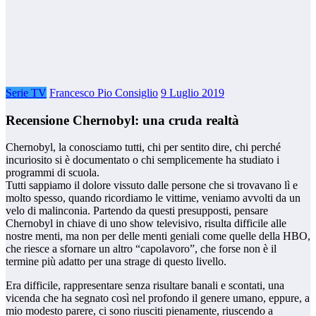
Serie TV
Francesco Pio Consiglio
9 Luglio 2019
Recensione Chernobyl: una cruda realtà
Chernobyl, la conosciamo tutti, chi per sentito dire, chi perché
incuriosito si è documentato o chi semplicemente ha studiato i
programmi di scuola.
Tutti sappiamo il dolore vissuto dalle persone che si trovavano lì e
molto spesso, quando ricordiamo le vittime, veniamo avvolti da un
velo di malinconia. Partendo da questi presupposti, pensare
Chernobyl in chiave di uno show televisivo, risulta difficile alle
nostre menti, ma non per delle menti geniali come quelle della HBO,
che riesce a sfornare un altro “capolavoro”, che forse non è il
termine più adatto per una strage di questo livello.
Era difficile, rappresentare senza risultare banali e scontati, una
vicenda che ha segnato così nel profondo il genere umano, eppure, a
mio modesto parere, ci sono riusciti pienamente, riuscendo a