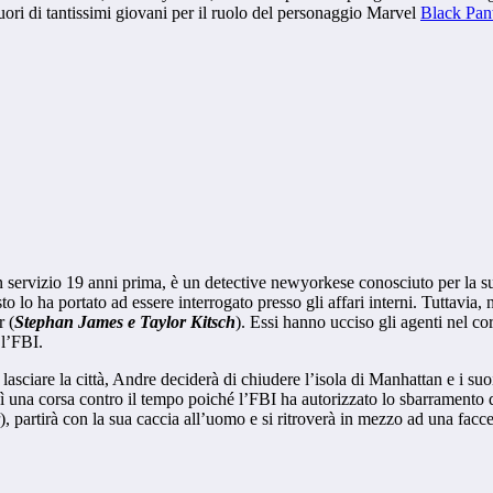
cuori di tantissimi giovani per il ruolo del personaggio Marvel
Black Pan
in servizio 19 anni prima, è un detective newyorkese conosciuto per la sua 
o lo ha portato ad essere interrogato presso gli affari interni. Tuttavia
r (
Stephan James e Taylor Kitsch
). Essi hanno ucciso gli agenti nel co
 l’FBI.
 lasciare la città, Andre deciderà di chiudere l’isola di Manhattan e i suo
osì una corsa contro il tempo poiché l’FBI ha autorizzato lo sbarramento d
), partirà con la sua caccia all’uomo e si ritroverà in mezzo ad una faccen