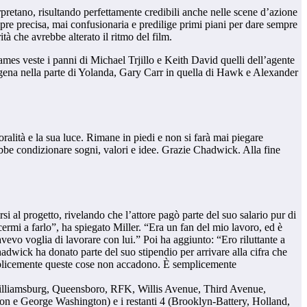
erpretano, risultando perfettamente credibili anche nelle scene d’azione
empre precisa, mai confusionaria e predilige primi piani per dare sempre
tà che avrebbe alterato il ritmo del film.
es veste i panni di Michael Trjillo e Keith David quelli dell’agente
gena nella parte di Yolanda, Gary Carr in quella di Hawk e Alexander
ralità e la sua luce. Rimane in piedi e non si farà mai piegare
bbe condizionare sogni, valori e idee. Grazie Chadwick. Alla fine
si al progetto, rivelando che l’attore pagò parte del suo salario pur di
ermi a farlo”, ha spiegato Miller. “Era un fan del mio lavoro, ed è
vevo voglia di lavorare con lui.” Poi ha aggiunto: “Ero riluttante a
hadwick ha donato parte del suo stipendio per arrivare alla cifra che
emplicemente queste cose non accadono. È semplicemente
n, Williamsburg, Queensboro, RFK, Willis Avenue, Third Avenue,
e George Washington) e i restanti 4 (Brooklyn-Battery, Holland,