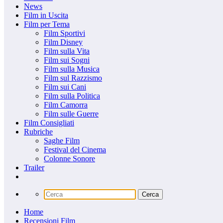
News
Film in Uscita
Film per Tema
Film Sportivi
Film Disney
Film sulla Vita
Film sui Sogni
Film sulla Musica
Film sul Razzismo
Film sui Cani
Film sulla Politica
Film Camorra
Film sulle Guerre
Film Consigliati
Rubriche
Saghe Film
Festival del Cinema
Colonne Sonore
Trailer
Home
Recensioni Film