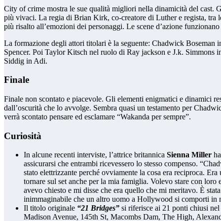
City of crime mostra le sue qualità migliori nella dinamicità del cast. 
più vivaci. La regia di Brian Kirk, co-creatore di Luther e regista, tra
più risalto all’emozioni dei personaggi. Le scene d’azione funzionano ne
La formazione degli attori titolari è la seguente: Chadwick Boseman i
Spencer. Poi Taylor Kitsch nel ruolo di Ray jackson e J.k. Simmons i
Siddig in Adi.
Finale
Finale non scontato e piacevole. Gli elementi enigmatici e dinamici res
dall’oscurità che lo avvolge. Sembra quasi un testamento per Chadwick
verrà scontato pensare ed esclamare “Wakanda per sempre”.
Curiosità
In alcune recenti interviste, l’attrice britannica
Sienna Miller
ha 
assicurarsi che entrambi ricevessero lo stesso compenso. “Chadwi
stato elettrizzante perché ovviamente la cosa era reciproca. Era
tornare sul set anche per la mia famiglia. Volevo stare con loro 
avevo chiesto e mi disse che era quello che mi meritavo. È sta
inimmaginabile che un altro uomo a Hollywood si comporti in ma
Il titolo originale
“21 Bridges”
si riferisce ai 21 ponti chiusi 
Madison Avenue, 145th St, Macombs Dam, The High, Alexander