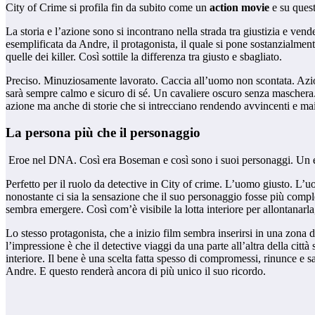
City of Crime si profila fin da subito come un
action movie
e su quest
La storia e l’azione sono si incontrano nella strada tra giustizia e vende
esemplificata da Andre, il protagonista, il quale si pone sostanzialmen
quelle dei killer. Così sottile la differenza tra giusto e sbagliato.
Preciso. Minuziosamente lavorato. Caccia all’uomo non scontata. Azion
sarà sempre calmo e sicuro di sé. Un cavaliere oscuro senza maschera. I
azione ma anche di storie che si intrecciano rendendo avvincenti e mai
La persona più che il personaggio
Eroe nel DNA. Così era Boseman e così sono i suoi personaggi. Un ero
Perfetto per il ruolo da detective in City of crime. L’uomo giusto. L’u
nonostante ci sia la sensazione che il suo personaggio fosse più comp
sembra emergere. Così com’è visibile la lotta interiore per allontanarla
Lo stesso protagonista, che a inizio film sembra inserirsi in una zona d
l’impressione è che il detective viaggi da una parte all’altra della citt
interiore. Il bene è una scelta fatta spesso di compromessi, rinunce e 
Andre. E questo renderà ancora di più unico il suo ricordo.