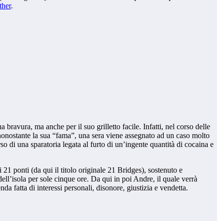
ther
.
bravura, ma anche per il suo grilletto facile. Infatti, nel corso delle
, nonostante la sua “fama”, una sera viene assegnato ad un caso molto
rso di una sparatoria legata al furto di un’ingente quantità di cocaina e
i 21 ponti (da qui il titolo originale 21 Bridges), sostenuto e
ell’isola per sole cinque ore. Da qui in poi Andre, il quale verrà
da fatta di interessi personali, disonore, giustizia e vendetta.