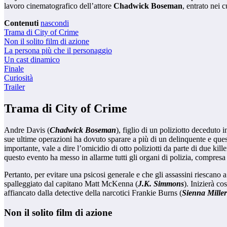
lavoro cinematografico dell’attore
Chadwick Boseman
, entrato nei 
Contenuti
nascondi
Trama di City of Crime
Non il solito film di azione
La persona più che il personaggio
Un cast dinamico
Finale
Curiosità
Trailer
Trama di City of Crime
Andre Davis (
Chadwick Boseman
), figlio di un poliziotto deceduto 
sue ultime operazioni ha dovuto sparare a più di un delinquente e quest
importante, vale a dire l’omicidio di otto poliziotti da parte di due kille
questo evento ha messo in allarme tutti gli organi di polizia, compresa
Pertanto, per evitare una psicosi generale e che gli assassini riescano a
spalleggiato dal capitano Matt McKenna (
J.K. Simmons
). Inizierà c
affiancato dalla detective della narcotici Frankie Burns (
Sienna Miller
Non il solito film di azione