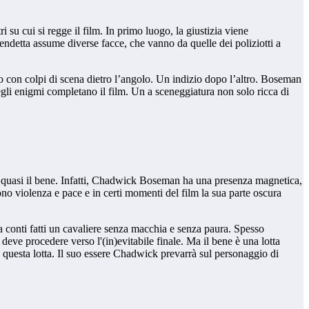
ri su cui si regge il film. In primo luogo, la giustizia viene
endetta assume diverse facce, che vanno da quelle dei poliziotti a
 con colpi di scena dietro l’angolo. Un indizio dopo l’altro. Boseman
negli enigmi completano il film. Un a sceneggiatura non solo ricca di
rae quasi il bene. Infatti, Chadwick Boseman ha una presenza magnetica,
o violenza e pace e in certi momenti del film la sua parte oscura
 a conti fatti un cavaliere senza macchia e senza paura. Spesso
 deve procedere verso l'(in)evitabile finale. Ma il bene è una lotta
e questa lotta. Il suo essere Chadwick prevarrà sul personaggio di