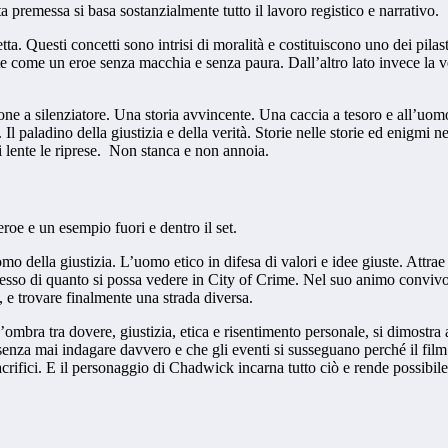
a premessa si basa sostanzialmente tutto il lavoro registico e narrativo.
tta. Questi concetti sono intrisi di moralità e costituiscono uno dei pilast
te come un eroe senza macchia e senza paura. Dall’altro lato invece la v
e a silenziatore. Una storia avvincente. Una caccia a tesoro e all’uomo
l paladino della giustizia e della verità. Storie nelle storie ed enigmi 
 lente le riprese. Non stanca e non annoia.
e e un esempio fuori e dentro il set.
omo della giustizia. L’uomo etico in difesa di valori e idee giuste. Att
lesso di quanto si possa vedere in City of Crime. Nel suo animo convivon
, e trovare finalmente una strada diversa.
’ombra tra dovere, giustizia, etica e risentimento personale, si dimostra
à senza mai indagare davvero e che gli eventi si susseguano perché il film
sacrifici. E il personaggio di Chadwick incarna tutto ciò e rende possibil