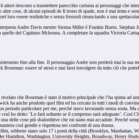
Gli attori riescono a trasmettere parecchio carisma ai personaggi che int
 le altre cose, di alcuni episodi de Il trono di spade, non è mai lenta e s
l loro essere realistiche e senza fronzoli rinunciando a una spettacolari
nterpreta Andre Davis mentre Sienna Miller è Frankie Burns. Stephan Jam
n quello del Capitano Mckenna. A completare la squadra Victoria Carta
isteranno fino alla fine. Il personaggio Andre non perderà mai la sua mo
 Boseman: essere sé stessi e mai farsi travolgere da tutto ciò che potre
rivelato che Boseman è stato il motivo principale che l’ha spinta ad unir
ck ha anche prodotto quel film ed ha cercato in tutti i modi di convinc
 un periodo particolare per me, perché stavo lavorando senza sosta. Ma a
e così ho detto: ‘Lo farà soltanto se il compenso sarà adeguato’. Così C
ta una delle cose più sbalorditive che mi siano mai accadute. Perché s
niera così gentile e rispettosa nei confronti di una donna.
nel film, sebbene siano solo 17 i ponti della città (Brooklyn, Manhatta
 Hamilton, Washington, University Heights, Broadway, Henry Hudson 