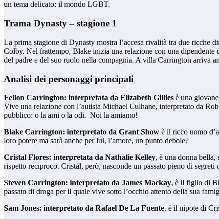
un tema delicato: il mondo LGBT.
Trama Dynasty – stagione 1
La prima stagione di Dynasty mostra l’accesa rivalità tra due ricche dina
Colby. Nel frattempo, Blake inizia una relazione con una dipendente d
del padre e del suo ruolo nella compagnia. A villa Carrington arriva anc
Analisi dei personaggi principali
Fellon Carrington: interpretata da Elizabeth Gillies
è una giovane d
Vive una relazione con l’autista Michael Culhane, interpretato da Robe
pubblico: o la ami o la odi. Noi la amiamo!
Blake Carrington: interpretato da Grant Show
è il ricco uomo d’a
loro potere ma sarà anche per lui, l’amore, un punto debole?
Cristal Flores: interpretata da Nathalie Kelley
, è una donna bella, 
rispetto reciproco. Cristal, però, nasconde un passato pieno di segreti c
Steven Carrington: interpretato da James Mackay
, è il figlio di
passato di droga per il quale vive sotto l’occhio attento della sua famiglia
Sam Jones: interpretato da Rafael De La Fuente
, è il nipote di Cr