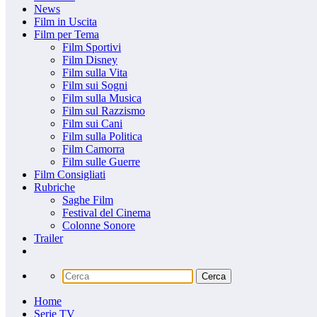
News
Film in Uscita
Film per Tema
Film Sportivi
Film Disney
Film sulla Vita
Film sui Sogni
Film sulla Musica
Film sul Razzismo
Film sui Cani
Film sulla Politica
Film Camorra
Film sulle Guerre
Film Consigliati
Rubriche
Saghe Film
Festival del Cinema
Colonne Sonore
Trailer
Home
Serie TV