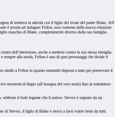
on di mettersi in attività con il figlio del rivale del padre Blake, Jeff
uale è pronta ad indagare Fellon, non contenta della nuova relazione
l figlio maschio di Blake, completamente diverso dalla sua famiglia.
centro dell’attenzione, anche a mettersi contro la sua stessa famiglia.
a e sempre alla moda, Fellon è uno di quei personaggi che divide il
o simile a Fellon in quanto entrambi disposti a tutto per preservare il
ve momenti di litigio (all’insegna del vero trash) fino al sottointeso
so, sebbene il forte legame che li unisce. Steven è segnato da un
e di Steven, il figlio di Blake e riesce a farsi volere bene da tutti.