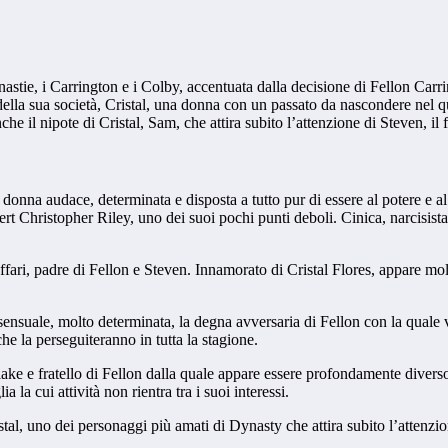
stie, i Carrington e i Colby, accentuata dalla decisione di Fellon Carringt
ella sua società, Cristal, una donna con un passato da nascondere nel q
he il nipote di Cristal, Sam, che attira subito l’attenzione di Steven, i
onna audace, determinata e disposta a tutto pur di essere al potere e al 
rt Christopher Riley, uno dei suoi pochi punti deboli. Cinica, narcisist
ffari, padre di Fellon e Steven. Innamorato di Cristal Flores, appare molt
sensuale, molto determinata, la degna avversaria di Fellon con la quale vi
he la perseguiteranno in tutta la stagione.
 Blake e fratello di Fellon dalla quale appare essere profondamente diver
 la cui attività non rientra tra i suoi interessi.
istal, uno dei personaggi più amati di Dynasty che attira subito l’attenzion