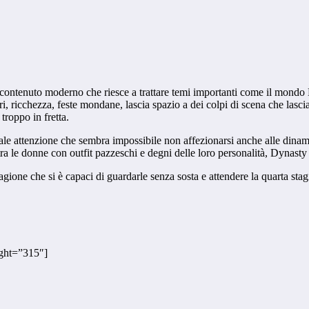
ontenuto moderno che riesce a trattare temi importanti come il mondo L
 ricchezza, feste mondane, lascia spazio a dei colpi di scena che lascia
troppo in fretta.
tale attenzione che sembra impossibile non affezionarsi anche alle dinam
tra le donne con outfit pazzeschi e degni delle loro personalità, Dynasty 
tagione che si è capaci di guardarle senza sosta e attendere la quarta st
ght=”315″]