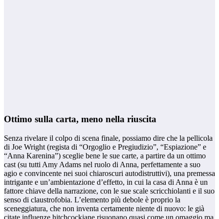
Ottimo sulla carta, meno nella riuscita
Senza rivelare il colpo di scena finale, possiamo dire che la pellicola
di Joe Wright (regista di “Orgoglio e Pregiudizio”, “Espiazione” e
“Anna Karenina”) sceglie bene le sue carte, a partire da un ottimo
cast (su tutti Amy Adams nel ruolo di Anna, perfettamente a suo
agio e convincente nei suoi chiaroscuri autodistruttivi), una premessa
intrigante e un’ambientazione d’effetto, in cui la casa di Anna è un
fattore chiave della narrazione, con le sue scale scricchiolanti e il suo
senso di claustrofobia. L’elemento più debole è proprio la
sceneggiatura, che non inventa certamente niente di nuovo: le già
citate influenze hitchcockiane risuonano quasi come un omaggio ma