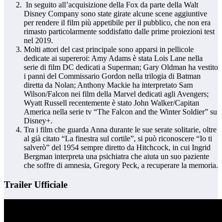
In seguito all’acquisizione della Fox da parte della Walt
Disney Company sono state girate alcune scene aggiuntive
per rendere il film più appetibile per il pubblico, che non era
rimasto particolarmente soddisfatto dalle prime proiezioni test
nel 2019.
Molti attori del cast principale sono apparsi in pellicole
dedicate ai supereroi: Amy Adams è stata Lois Lane nella
serie di film DC dedicati a Superman; Gary Oldman ha vestito
i panni del Commissario Gordon nella trilogia di Batman
diretta da Nolan; Anthony Mackie ha interpretato Sam
Wilson/Falcon nei film della Marvel dedicati agli Avengers;
Wyatt Russell recentemente è stato John Walker/Capitan
America nella serie tv “The Falcon and the Winter Soldier” su
Disney+.
Tra i film che guarda Anna durante le sue serate solitarie, oltre
al già citato “La finestra sul cortile”, si può riconoscere “Io ti
salverò” del 1954 sempre diretto da Hitchcock, in cui Ingrid
Bergman interpreta una psichiatra che aiuta un suo paziente
che soffre di amnesia, Gregory Peck, a recuperare la memoria.
Trailer Ufficiale