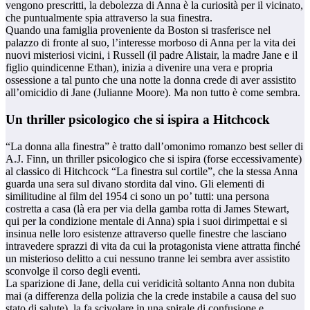
vengono prescritti, la debolezza di Anna è la curiosità per il vicinato,
che puntualmente spia attraverso la sua finestra.
Quando una famiglia proveniente da Boston si trasferisce nel
palazzo di fronte al suo, l’interesse morboso di Anna per la vita dei
nuovi misteriosi vicini, i Russell (il padre Alistair, la madre Jane e il
figlio quindicenne Ethan), inizia a divenire una vera e propria
ossessione a tal punto che una notte la donna crede di aver assistito
all’omicidio di Jane (Julianne Moore). Ma non tutto è come sembra.
Un thriller psicologico che si ispira a Hitchcock
“La donna alla finestra” è tratto dall’omonimo romanzo best seller di
A.J. Finn, un thriller psicologico che si ispira (forse eccessivamente)
al classico di Hitchcock “La finestra sul cortile”, che la stessa Anna
guarda una sera sul divano stordita dal vino. Gli elementi di
similitudine al film del 1954 ci sono un po’ tutti: una persona
costretta a casa (là era per via della gamba rotta di James Stewart,
qui per la condizione mentale di Anna) spia i suoi dirimpettai e si
insinua nelle loro esistenze attraverso quelle finestre che lasciano
intravedere sprazzi di vita da cui la protagonista viene attratta finché
un misterioso delitto a cui nessuno tranne lei sembra aver assistito
sconvolge il corso degli eventi.
La sparizione di Jane, della cui veridicità soltanto Anna non dubita
mai (a differenza della polizia che la crede instabile a causa del suo
stato di salute), la fa scivolare in una spirale di confusione e