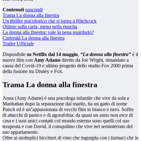
Contenuti
nascondi
Trama La donna alla finestra
Un thriller psicologico che si ispira a Hitchcock
Ottimo sulla carta, meno nella riuscita
La donna alla finestra: vale la pena guardarlo?
Curiosità La donna alla finestra
Trailer Ufficiale
Disponibile
su Netflix dal 14 maggio
,
“La donna alla finestra”
è il
nuovo film con
Amy Adams
diretto da Joe Wright, rimandato a
causa del Covid-19 e ultimo progetto dello studio Fox 2000 prima
della fusione tra Disney e Fox.
Trama La donna alla finestra
Anna (Amy Adams) è una psicologa infantile che vive da sola a
Manhattan dopo la separazione dal marito, ha un gatto di nome
Punch ed è un’appassionata di vecchi film in bianco e nero. Soffre
di attacchi di panico e di agorafobia: da quasi un anno non esce di
casa e i suoi unici contatti col mondo esterno sono quelli col suo
terapeuta e con David, il coinquilino che vive nel seminterrato del
suo appartamento.
Oltre ai molteplici bicchieri di vino che ingurgita con i farmaci che le