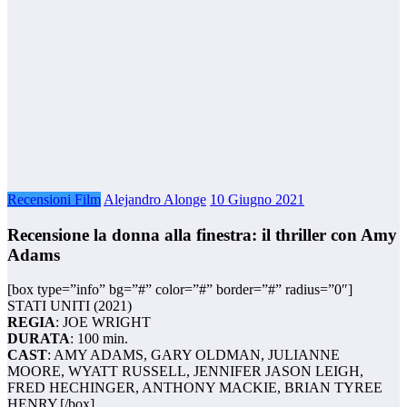
Recensioni Film
Alejandro Alonge
10 Giugno 2021
Recensione la donna alla finestra: il thriller con Amy
Adams
[box type=”info” bg=”#” color=”#” border=”#” radius=”0″]
STATI UNITI (2021)
REGIA
: JOE WRIGHT
DURATA
: 100 min.
CAST
: AMY ADAMS, GARY OLDMAN, JULIANNE
MOORE, WYATT RUSSELL, JENNIFER JASON LEIGH,
FRED HECHINGER, ANTHONY MACKIE, BRIAN TYREE
HENRY.[/box]