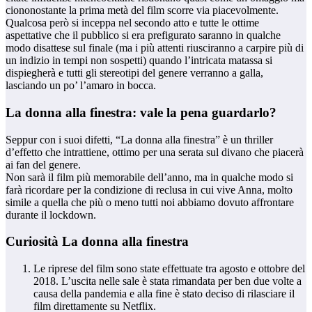
ciononostante la prima metà del film scorre via piacevolmente.
Qualcosa però si inceppa nel secondo atto e tutte le ottime
aspettative che il pubblico si era prefigurato saranno in qualche
modo disattese sul finale (ma i più attenti riusciranno a carpire più di
un indizio in tempi non sospetti) quando l’intricata matassa si
dispiegherà e tutti gli stereotipi del genere verranno a galla,
lasciando un po’ l’amaro in bocca.
La donna alla finestra: vale la pena guardarlo?
Seppur con i suoi difetti, “La donna alla finestra” è un thriller
d’effetto che intrattiene, ottimo per una serata sul divano che piacerà
ai fan del genere.
Non sarà il film più memorabile dell’anno, ma in qualche modo si
farà ricordare per la condizione di reclusa in cui vive Anna, molto
simile a quella che più o meno tutti noi abbiamo dovuto affrontare
durante il lockdown.
Curiosità La donna alla finestra
Le riprese del film sono state effettuate tra agosto e ottobre del
2018. L’uscita nelle sale è stata rimandata per ben due volte a
causa della pandemia e alla fine è stato deciso di rilasciare il
film direttamente su Netflix.