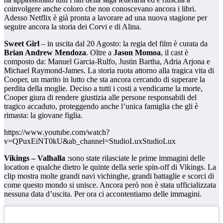
coinvolgere anche coloro che non conoscevano ancora i libri.
Adesso Netflix è già pronta a lavorare ad una nuova stagione per
seguire ancora la storia dei Corvi e di Alina.
Sweet Girl
– in uscita dal 20 Agosto: la regia del film è curata da
Brian Andrew Mendoza
. Oltre a
Jason Momoa
, il cast è
composto da: Manuel Garcia-Rulfo, Justin Bartha, Adria Arjona e
Michael Raymond-James. La storia ruota attorno alla tragica vita di
Cooper, un marito in lutto che sta ancora cercando di superare la
perdita della moglie. Deciso a tutti i costi a vendicarne la morte,
Cooper giura di rendere giustizia alle persone responsabili del
tragico accaduto, proteggendo anche l’unica famiglia che gli è
rimasta: la giovane figlia.
https://www.youtube.com/watch?
v=QPuxEiNT0kU&ab_channel=StudioLuxStudioLux
Vikings – Valhalla
:sono state rilasciate le prime immagini delle
location e qualche dietro le quinte della serie spin-off di Vikings. La
clip mostra molte grandi navi vichinghe, grandi battaglie e scorci di
come questo mondo si unisce. Ancora però non è stata ufficializzata
nessuna data d’uscita. Per ora ci accontentiamo delle immagini.