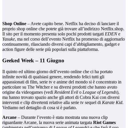
Shop Online
– Avete capito bene. Netflix ha deciso di lanciare il
proprio shop online che potete già trovare all’indirizzo Netflix.shop.
Il sito per il momento presenta solo pochi prodotti targati
EDEN
e
Yasuke
, ma nel corso dell’evento Netflix ha promesso di aggiornarlo
continuamente, rilasciando diversi capi d’abbigliamento, gadget e
action figure delle serie più popolari sulla piattaforma.
Geeked Week – 11 Giugno
Il quinto ed ultimo giorno dell’evento online che ci ha portato
infinite novità di qualsiasi genere, rendendo felici tutti gli
appassionati di film, serie tv e anime del mondo si è concentrato in
particolare su The Witcher e su diversi prodotti che hanno avuto
origine da videogames (vedi
Resident Evil
o
League of Legends
),
ma hanno trovato spazio anche gli attori di Cobra Kai con diversi
interventi e clip divertenti relative alla serie tv sequel di
Karate Kid
.
Vediamo nel dettaglio di cosa si è parlato.
Arcane
– Durante l’evento è stata mostrata una nuova clip
riguardante Arcane, la nuova serie animata targata
Riot Games
(ambientata nell’universo di
League of Legends
) e che farà il suo