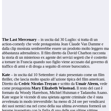
The Last Mercenary
– in uscita dal 30 Luglio: si tratta di un
action-comedy che vede protagonista Jean Claude Van Damme e
dalla clip mostrata sembrerebbe essere un prodotto molto leggero ma
abbastanza adrenalinico. Il film diretto da David Charhon racconta
la storia di un misterioso ex agente dei servizi segreti che è costretto
a tornare in Francia quando suo figlio viene accusato dal governo di
traffico di armi e di droga a seguito di errore burocratico.
Kate
– in uscita dal 10 Settembre: è stato presentato come un film
thriller, che lascia molto spazio all’azione tipica del film americani.
Diretto da
Cedric Nicolas-Troyan
e scritto da
Umair Aleem,
vede
come protagonista
Mary Elizabeth Winstead.
Il resto del cast è
formato da Woody Harrelson, Michiel Huisman e Tadanobu Asano.
Kate segue le vicende di una spietata agente criminale che è stata
avvelenata in modo irreversibile: ha meno di 24 ore per vendicarsi
dei suoi nemici ma nel corso della sua ultima avventura formerà un
legame inaspettato con la figlia di una delle sue ultime vittime.