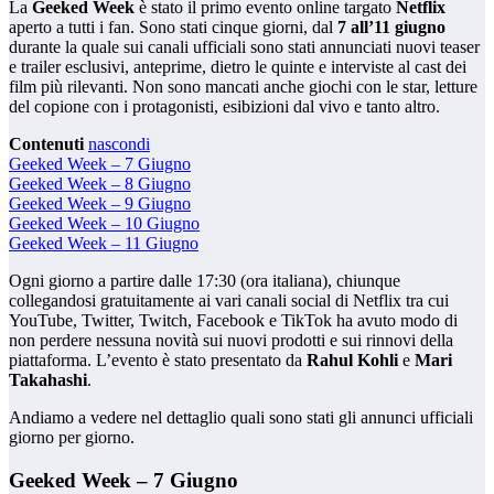
La
Geeked Week
è stato il primo evento online targato
Netflix
aperto a tutti i fan. Sono stati cinque giorni, dal
7 all’11 giugno
durante la quale sui canali ufficiali sono stati annunciati nuovi teaser
e trailer esclusivi, anteprime, dietro le quinte e interviste al cast dei
film più rilevanti. Non sono mancati anche giochi con le star, letture
del copione con i protagonisti, esibizioni dal vivo e tanto altro.
Contenuti
nascondi
Geeked Week – 7 Giugno
Geeked Week – 8 Giugno
Geeked Week – 9 Giugno
Geeked Week – 10 Giugno
Geeked Week – 11 Giugno
Ogni giorno a partire dalle 17:30 (ora italiana), chiunque
collegandosi gratuitamente ai vari canali social di Netflix tra cui
YouTube, Twitter, Twitch, Facebook e TikTok ha avuto modo di
non perdere nessuna novità sui nuovi prodotti e sui rinnovi della
piattaforma. L’evento è stato presentato da
Rahul Kohli
e
Mari
Takahashi
.
Andiamo a vedere nel dettaglio quali sono stati gli annunci ufficiali
giorno per giorno.
Geeked Week – 7 Giugno