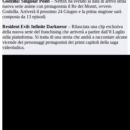
Godzilla: Singular Point
– Netflix ha svelato la data di arrivo della
nuova serie anime con protagonista il Re dei Mostri, ovvero
Godzilla. Arriverà il prossimo 24 Giugno e la prima stagione sarà
composta da 13 episodi.
Resident Evil: Infinite Darknessr
– Rilasciata una clip esclusiva
della nuova serie del franchising che arriverà a partire dall’8 Luglio
sulla piattaforma. Si tratta di una storia che andrà a raccontare alcune
vicende dei personaggi protagonisti dei primi capitoli della saga
videoludica.