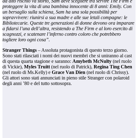
ad alto rischio va storto, Sam deve scegliere tra servire The Firm e
proteggere la vita di una bambina innocente di 8 anni: Emily. Con
un bersaglio sulla schiena, Sam ha una sola possibilità per
sopravvivere: riunirsi a sua madre e alle sue letali compagne: le
Bibliotecarie. Queste tre generazioni di donne devono ora imparare
a fidarsi l’una dell’altra, resistendo a The Firm e al loro esercito di
scagnozzi, e scatenare l’inferno contro coloro che potrebbero
togliere loro ogni cosa”.
Stranger Things
– Assoluta protagonista di questo terzo giorno.
Sono stati rilasciati i nomi dei nuovi membri che si uniranno al cast
di questa quarta stagione e saranno:
Amybeth McNulty
(nel ruolo
di Vickie),
Myles Truitt
(nel ruolo di Patrick),
Regina Ting Chen
(nel ruolo di Ms.Kelly) e
Grace Van Dien
(nel ruolo di Chrissy).
Gli attori sono stati annunciati in pieno stile Stranger con polaroid
degli anni ’80 e del tutto sottosopra.