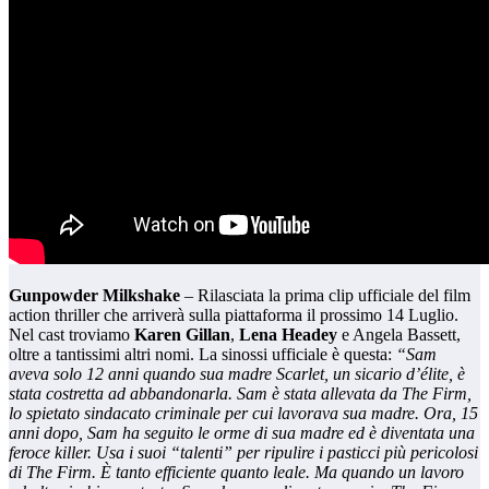
Gunpowder Milkshake
– Rilasciata la prima clip ufficiale del film
action thriller che arriverà sulla piattaforma il prossimo 14 Luglio.
Nel cast troviamo
Karen Gillan
,
Lena Headey
e Angela Bassett,
oltre a tantissimi altri nomi. La sinossi ufficiale è questa:
“Sam
aveva solo 12 anni quando sua madre Scarlet, un sicario d’élite, è
stata costretta ad abbandonarla. Sam è stata allevata da The Firm,
lo spietato sindacato criminale per cui lavorava sua madre. Ora, 15
anni dopo, Sam ha seguito le orme di sua madre ed è diventata una
feroce killer. Usa i suoi “talenti” per ripulire i pasticci più pericolosi
di The Firm. È tanto efficiente quanto leale. Ma quando un lavoro