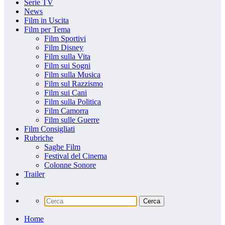
Serie TV
News
Film in Uscita
Film per Tema
Film Sportivi
Film Disney
Film sulla Vita
Film sui Sogni
Film sulla Musica
Film sul Razzismo
Film sui Cani
Film sulla Politica
Film Camorra
Film sulle Guerre
Film Consigliati
Rubriche
Saghe Film
Festival del Cinema
Colonne Sonore
Trailer
Home