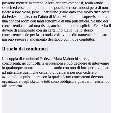
possono mettere in campo la loro arte travestendosi, realizzando
sketch ed essendo il più naturale possibile ricordandosi però di non
ridere a loro volta, pena il cartellino giallo dato con molto dispiacere
da Fedez il quale, con l’aiuto di Mara Maionchi, li supervisiona da
una control room con tanti schermi e di una pulsantiera. Se uno dei
concorrenti cede ad una risata, anche non molto esplicita, Fedez ha il
dovere di ammonirlo con un cartellino giallo. Se lo stesso
concorrente cede per la seconda volta viene direttamente eliminato
ma può seguire l’andamento del gioco con i due conduttori.
Il ruolo dei conduttori
La coppia di conduttori Fedez e Mara Maionchi sorveglia i
concorrenti, ne controlla le espressioni e può decidere di intervenire
in qualunque momento, comunicando con uno di loro per invogliare
ad interagire quelli che cercano di defilarsi per non cedere o
azionando la pulsantiera con la quale alcuni concorrenti devono
organizzare degli sketch e tutti sono obbligati a guardarli, resistendo
alla comicità.