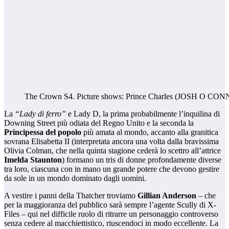
The Crown S4. Picture shows: Prince Charles (JOSH O C
La
“Lady di ferro”
e Lady D, la prima probabilmente l’inquilina di
Downing Street più odiata del Regno Unito e la seconda la
Principessa del popolo
più amata al mondo, accanto alla granitica
sovrana Elisabetta II (interpretata ancora una volta dalla bravissima
Olivia Colman, che nella quinta stagione cederà lo scettro all’attrice
Imelda Staunton
) formano un tris di donne profondamente diverse
tra loro, ciascuna con in mano un grande potere che devono gestire
da sole in un mondo dominato dagli uomini.
A vestire i panni della Thatcher troviamo
Gillian Anderson
– che
per la maggioranza del pubblico sarà sempre l’agente Scully di X-
Files – qui nel difficile ruolo di ritrarre un personaggio controverso
senza cedere al macchiettistico, riuscendoci in modo eccellente. La