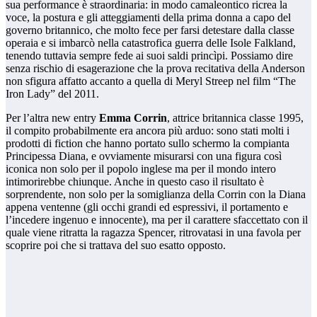
sua performance è straordinaria: in modo camaleontico ricrea la
voce, la postura e gli atteggiamenti della prima donna a capo del
governo britannico, che molto fece per farsi detestare dalla classe
operaia e si imbarcò nella catastrofica guerra delle Isole Falkland,
tenendo tuttavia sempre fede ai suoi saldi princìpi. Possiamo dire
senza rischio di esagerazione che la prova recitativa della Anderson
non sfigura affatto accanto a quella di Meryl Streep nel film “The
Iron Lady” del 2011.
Per l’altra new entry
Emma Corrin
, attrice britannica classe 1995,
il compito probabilmente era ancora più arduo: sono stati molti i
prodotti di fiction che hanno portato sullo schermo la compianta
Principessa Diana, e ovviamente misurarsi con una figura così
iconica non solo per il popolo inglese ma per il mondo intero
intimorirebbe chiunque. Anche in questo caso il risultato è
sorprendente, non solo per la somiglianza della Corrin con la Diana
appena ventenne (gli occhi grandi ed espressivi, il portamento e
l’incedere ingenuo e innocente), ma per il carattere sfaccettato con il
quale viene ritratta la ragazza Spencer, ritrovatasi in una favola per
scoprire poi che si trattava del suo esatto opposto.