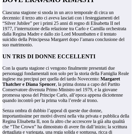
Ciascuna stagione si snoda in un arco temporale di circa un
decennio: il terzo atto ci aveva lasciati con i festeggiamenti del
“Silver Jubilee” per i primi 25 anni di regno di Elisabetta II nel
1977, l’interruzione della relazione tra Carlo e Camilla orchestrata
dalla Regina Madre e dallo zio Lord Mountbatten e il tentato
suicidio della Principessa Margaret dopo l’amara conclusione del
suo matrimonio.
UN TRIS DI DONNE ECCELLENTI
Con la quarta stagione ci vengono finalmente presentati due
personaggi fondamentali non solo per la storia della Famiglia Reale
inglese ma precipui per quella del tardo Novecento:
Margaret
Thatcher e Diana Spencer
, la prima donna a capo del Partito
Conservatore divenuta Primo Ministro nel 1979, e la giovane
promessa sposa del Principe Carlo, all’epoca appena diciottenne
quando incontrò per la prima volta l’erede al trono.
Senza ombra di dubbio l’appeal di queste due donne,
importantissime per motivi diversi nella vita privata e pubblica della
Regina Elisabetta II, non fa altro che accrescere la già alta qualità
che “The Crown” ha dimostrato di avere fin dall’inizio; la scrittura
dettagliata e variegata, una regia solida e sontuosa, ricca di