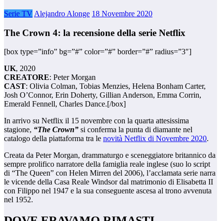
Serie TV
Alejandro Alonge
18 Novembre 2020
The Crown 4: la recensione della serie Netflix
[box type=”info” bg=”#” color=”#” border=”#” radius=”3″]
UK
, 2020
CREATORE
: Peter Morgan
CAST
: Olivia Colman, Tobias Menzies, Helena Bonham Carter,
Josh O’Connor, Erin Doherty, Gillian Anderson, Emma Corrin,
Emerald Fennell, Charles Dance.[/box]
In arrivo su Netflix il 15 novembre con la quarta attesissima
stagione,
“The Crown”
si conferma la punta di diamante nel
catalogo della piattaforma tra le
novità Netflix di Novembre 2020
.
Creata da Peter Morgan, drammaturgo e sceneggiatore britannico da
sempre prolifico narratore della famiglia reale inglese (suo lo script
di “The Queen” con Helen Mirren del 2006), l’acclamata serie narra
le vicende della Casa Reale Windsor dal matrimonio di Elisabetta II
con Filippo nel 1947 e la sua conseguente ascesa al trono avvenuta
nel 1952.
DOVE ERAVAMO RIMASTI