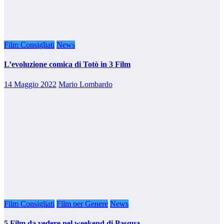
Film Consigliati
News
L’evoluzione comica di Totò in 3 Film
14 Maggio 2022
Mario Lombardo
Film Consigliati
Film per Genere
News
5 Film da vedere nel weekend di Pasqua