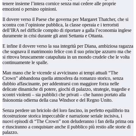
tenere insieme l’intera cornice senza mai cedere alle proprie
emozioni o persino opinioni.
Il dovere verso il Paese che governa per Margaret Thatcher, che si
scontra con l’opinione pubblica, la classe operaia e i terroristi
dell’IRA nel difficile compito di riportare a galla l’economia inglese
duramente in crisi durante gli anni Settanta e Ottanta.
E infine il dovere verso la sua integrità per Diana, ambiziosa ragazza
che sognava il matrimonio felice con il suo principe azzurro ma che
si ritrova bruscamente catapultata in un mondo crudele che le volta
continuamente le spalle.
Man mano che le vicende si avvicinano ai tempi attuali “The
Crown” abbandona quella atmosfera da romanzo storico, senza
dubbio affascinante, per addentrarsi con maggiore forza nelle
delicate dinamiche di potere, giochi di palazzo, strategie, tragedie e
scontri violenti – sia pubblici che privati – che hanno portato alla
fisionomia odierna della casa Windsor e del Regno Unito.
Senza perdere un briciolo del loro fascino, in perfetto equilibrio tra
ricostruzione storica impeccabile e narrazione seriale incisiva, i
nuovi episodi di “The Crown” non deluderanno i fan della prima ora
e riusciranno a conquistare anche il pubblico più restio alle storie di
palazzo.