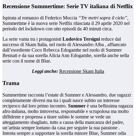
Recensione Summertime: Serie TV italiana di Netflix
Ispirata al romanzo di Federico Moccia
“Tre metri sopra il cielo”,
Summertime è la nuova serie Netflix rilasciata il 29 aprile 2020 nel
periodo del lockdown con otto episodi da 40 minuti circa.
La serie vanta tra i protagonisti
Ludovico Tersigni
reduce dal
successo di Skam Italia, nel ruolo di Alessandro Alba , affiancato
dall’esordiente Coco Rebecca Edogamhe nel ruolo di Summer
Bennati e da sua sorella Alicia Ann Edogamhe, sorella anche nella
serie con il nome di Blue.
Leggi anche:
Recensione Skam Italia
Trama
Summertime racconta l’estate di Summer e Alessandro, due ragazzi
completamente diversi ma tra i quali nasce subito un interesse
reciproco dal loro primo incontro.
Summer
è una bellissima ragazza
afro-italiana, molto introversa, responsabile e scrupolosa ma molto
diffidente e propensa a tirare subito le somme se vede un
atteggiamento sbagliato, tutto a causa della mancanza del padre,
un’artista sempre lontano da casa per seguire la sua passione .
Intenta sempre a supportare la sorella minore Blue, Summer odia