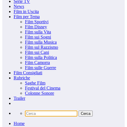
Serie TV
News
Film in Uscita
Film per Tema
Film Sportivi
Film Disney
Film sulla Vita
Film sui Sogni
Film sulla Musica
Film sul Razzismo
Film sui Cani
Film sulla Politica
Film Camorra
Film sulle Guerre
Film Consigliati
Rubriche
Saghe Film
Festival del Cinema
Colonne Sonore
Trailer
Home