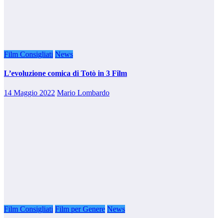
Film Consigliati
News
L’evoluzione comica di Totò in 3 Film
14 Maggio 2022
Mario Lombardo
Film Consigliati
Film per Genere
News