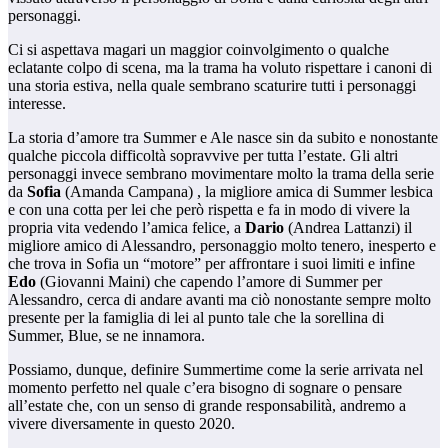
personaggi.
Ci si aspettava magari un maggior coinvolgimento o qualche
eclatante colpo di scena, ma la trama ha voluto rispettare i canoni di
una storia estiva, nella quale sembrano scaturire tutti i personaggi
interesse.
La storia d’amore tra Summer e Ale nasce sin da subito e nonostante
qualche piccola difficoltà sopravvive per tutta l’estate. Gli altri
personaggi invece sembrano movimentare molto la trama della serie
da
Sofia
(Amanda Campana) , la migliore amica di Summer lesbica
e con una cotta per lei che però rispetta e fa in modo di vivere la
propria vita vedendo l’amica felice, a
Dario
(Andrea Lattanzi) il
migliore amico di Alessandro, personaggio molto tenero, inesperto e
che trova in Sofia un “motore” per affrontare i suoi limiti e infine
Edo
(Giovanni Maini) che capendo l’amore di Summer per
Alessandro, cerca di andare avanti ma ciò nonostante sempre molto
presente per la famiglia di lei al punto tale che la sorellina di
Summer, Blue, se ne innamora.
Possiamo, dunque, definire Summertime come la serie arrivata nel
momento perfetto nel quale c’era bisogno di sognare o pensare
all’estate che, con un senso di grande responsabilità, andremo a
vivere diversamente in questo 2020.