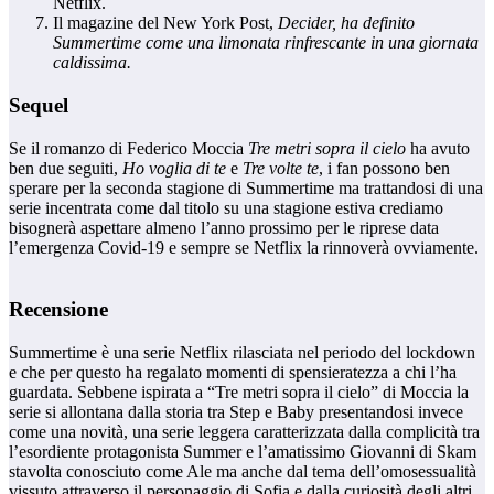
Netflix.
Il magazine del New York Post,
Decider, ha definito
Summertime come una limonata rinfrescante in una giornata
caldissima.
Sequel
Se il romanzo di Federico Moccia
Tre metri sopra il cielo
ha avuto
ben due seguiti,
Ho voglia di te
e
Tre volte te
, i fan possono ben
sperare per la seconda stagione di Summertime ma trattandosi di una
serie incentrata come dal titolo su una stagione estiva crediamo
bisognerà aspettare almeno l’anno prossimo per le riprese data
l’emergenza Covid-19 e sempre se Netflix la rinnoverà ovviamente.
Recensione
Summertime è una serie Netflix rilasciata nel periodo del lockdown
e che per questo ha regalato momenti di spensieratezza a chi l’ha
guardata. Sebbene ispirata a “Tre metri sopra il cielo” di Moccia la
serie si allontana dalla storia tra Step e Baby presentandosi invece
come una novità, una serie leggera caratterizzata dalla complicità tra
l’esordiente protagonista Summer e l’amatissimo Giovanni di Skam
stavolta conosciuto come Ale ma anche dal tema dell’omosessualità
vissuto attraverso il personaggio di Sofia e dalla curiosità degli altri