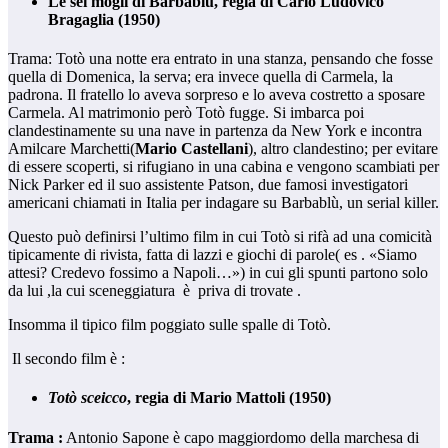
Le sei mogli di Barbablù, regia di Carlo Ludovico
Bragaglia (1950)
Trama: Totò una notte era entrato in una stanza, pensando che fosse
quella di Domenica, la serva; era invece quella di Carmela, la
padrona. Il fratello lo aveva sorpreso e lo aveva costretto a sposare
Carmela. Al matrimonio però Totò fugge. Si imbarca poi
clandestinamente su una nave in partenza da New York e incontra
Amilcare Marchetti(
Mario Castellani
), altro clandestino; per evitare
di essere scoperti, si rifugiano in una cabina e vengono scambiati per
Nick Parker ed il suo assistente Patson, due famosi investigatori
americani chiamati in Italia per indagare su Barbablù, un serial killer.
Questo può definirsi l’ultimo film in cui Totò si rifà ad una comicità
tipicamente di rivista, fatta di lazzi e giochi di parole( es . «Siamo
attesi? Credevo fossimo a Napoli…») in cui gli spunti partono solo
da lui ,la cui sceneggiatura è priva di trovate .
Insomma il tipico film poggiato sulle spalle di Totò.
Il secondo film è :
Totò sceicco
, regia di Mario Mattoli (1950)
Trama :
Antonio Sapone è capo maggiordomo della marchesa di