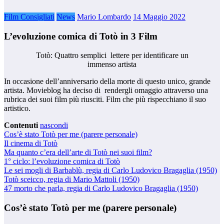
Film Consigliati
News
Mario Lombardo
14 Maggio 2022
L’evoluzione comica di Totò in 3 Film
Totò: Quattro semplici lettere per identificare un
immenso artista
In occasione dell’anniversario della morte di questo unico, grande
artista. Movieblog ha deciso di rendergli omaggio attraverso una
rubrica dei suoi film più riusciti. Film che più rispecchiano il suo
artistico.
Contenuti
nascondi
Cos’è stato Totò per me (parere personale)
Il cinema di Totò
Ma quanto c’era dell’arte di Totò nei suoi film?
1° ciclo: l’evoluzione comica di Totò
Le sei mogli di Barbablù, regia di Carlo Ludovico Bragaglia (1950)
Totò sceicco, regia di Mario Mattoli (1950)
47 morto che parla, regia di Carlo Ludovico Bragaglia (1950)
Cos’è stato Totò per me (parere personale)