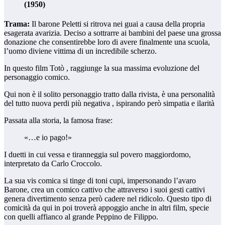
(1950)
Trama:
Il barone Peletti si ritrova nei guai a causa della propria
esagerata avarizia. Deciso a sottrarre ai bambini del paese una grossa
donazione che consentirebbe loro di avere finalmente una scuola,
l’uomo diviene vittima di un incredibile scherzo.
In questo film Totò , raggiunge la sua massima evoluzione del
personaggio comico.
Qui non è il solito personaggio tratto dalla rivista, è una personalità
del tutto nuova perdi più negativa , ispirando però simpatia e ilarità
Passata alla storia, la famosa frase:
«…e io pago!»
I duetti in cui vessa e tiranneggia sul povero maggiordomo,
interpretato da Carlo Croccolo.
La sua vis comica si tinge di toni cupi, impersonando l’avaro
Barone, crea un comico cattivo che attraverso i suoi gesti cattivi
genera divertimento senza però cadere nel ridicolo. Questo tipo di
comicità da qui in poi troverà appoggio anche in altri film, specie
con quelli affianco al grande Peppino de Filippo.