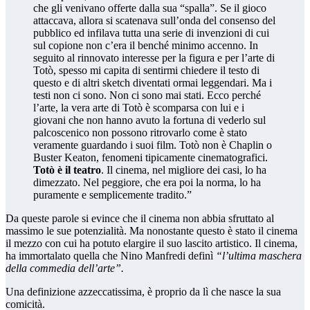
che gli venivano offerte dalla sua “spalla”. Se il gioco
attaccava, allora si scatenava sull’onda del consenso del
pubblico ed infilava tutta una serie di invenzioni di cui
sul copione non c’era il benché minimo accenno. In
seguito al rinnovato interesse per la figura e per l’arte di
Totò, spesso mi capita di sentirmi chiedere il testo di
questo e di altri sketch diventati ormai leggendari. Ma i
testi non ci sono. Non ci sono mai stati. Ecco perché
l’arte, la vera arte di Totò è scomparsa con lui e i
giovani che non hanno avuto la fortuna di vederlo sul
palcoscenico non possono ritrovarlo come è stato
veramente guardando i suoi film. Totò non è Chaplin o
Buster Keaton, fenomeni tipicamente cinematografici.
Totò è il teatro
. Il cinema, nel migliore dei casi, lo ha
dimezzato. Nel peggiore, che era poi la norma, lo ha
puramente e semplicemente tradito.”
Da queste parole si evince che il cinema non abbia sfruttato al
massimo le sue potenzialità. Ma nonostante questo è stato il cinema
il mezzo con cui ha potuto elargire il suo lascito artistico. Il cinema,
ha immortalato quella che Nino Manfredi definì
“l’ultima maschera
della commedia dell’arte”.
Una definizione azzeccatissima, è proprio da lì che nasce la sua
comicità.