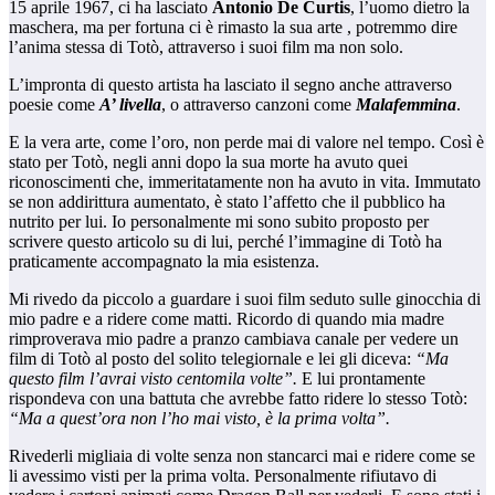
15 aprile 1967, ci ha lasciato
Antonio De Curtis
, l’uomo dietro la
maschera, ma per fortuna ci è rimasto la sua arte , potremmo dire
l’anima stessa di Totò, attraverso i suoi film ma non solo.
L’impronta di questo artista ha lasciato il segno anche attraverso
poesie come
A’ livella
, o attraverso canzoni come
Malafemmina
.
E la vera arte, come l’oro, non perde mai di valore nel tempo. Così è
stato per Totò, negli anni dopo la sua morte ha avuto quei
riconoscimenti che, immeritatamente non ha avuto in vita. Immutato
se non addirittura aumentato, è stato l’affetto che il pubblico ha
nutrito per lui. Io personalmente mi sono subito proposto per
scrivere questo articolo su di lui, perché l’immagine di Totò ha
praticamente accompagnato la mia esistenza.
Mi rivedo da piccolo a guardare i suoi film seduto sulle ginocchia di
mio padre e a ridere come matti. Ricordo di quando mia madre
rimproverava mio padre a pranzo cambiava canale per vedere un
film di Totò al posto del solito telegiornale e lei gli diceva:
“Ma
questo film l’avrai visto centomila volte”.
E lui prontamente
rispondeva con una battuta che avrebbe fatto ridere lo stesso Totò:
“Ma a quest’ora non l’ho mai visto, è la prima volta”.
Rivederli migliaia di volte senza non stancarci mai e ridere come se
li avessimo visti per la prima volta. Personalmente rifiutavo di