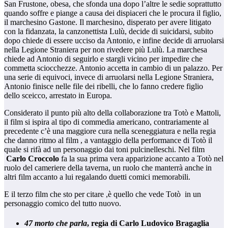
San Frustone, obesa, che sfonda una dopo l’altre le sedie soprattutto
quando soffre e piange a causa dei dispiaceri che le procura il figlio,
il marchesino Gastone. Il marchesino, disperato per avere litigato
con la fidanzata, la canzonettista Lulù, decide di suicidarsi, subito
dopo chiede di essere ucciso da Antonio, e infine decide di arruolarsi
nella Legione Straniera per non rivedere più Lulù. La marchesa
chiede ad Antonio di seguirlo e stargli vicino per impedire che
commetta sciocchezze. Antonio accetta in cambio di un palazzo. Per
una serie di equivoci, invece di arruolarsi nella Legione Straniera,
Antonio finisce nelle file dei ribelli, che lo fanno credere figlio
dello sceicco, arrestato in Europa.
Considerato il punto più alto della collaborazione tra Totò e Mattoli,
il film si ispira al tipo di commedia americano, contrariamente al
precedente c’è una maggiore cura nella sceneggiatura e nella regia
che danno ritmo al film , a vantaggio della performance di Totò il
quale si rifà ad un personaggio dai toni pulcinelleschi. Nel film
Carlo Croccolo
fa la sua prima vera apparizione accanto a Totò nel
ruolo del cameriere della taverna, un ruolo che manterrà anche in
altri film accanto a lui regalando duetti comici memorabili.
E il terzo film che sto per citare ,è quello che vede Totò in un
personaggio comico del tutto nuovo.
47 morto che parla
, regia di Carlo Ludovico Bragaglia