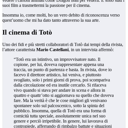
vedere i cartoni animati come Dragon Ball per vederli. E sono stati i
suoi film a trasmettermi la passione per il cinema.
Insomma io, come molti, ho un vero debito di riconoscenza verso
quest’uomo che mi ha dato tanto attraverso la sua arte.
Il cinema di Totò
Uno dei fidi e più stretti collaboratori di Totò dai tempi della rivista,
l’attore caratterista
Mario Castellani
, in un intervista affermò:
“Totò era un istintivo, un improvvisatore nato. Il
copione, per lui, doveva rappresentare appena una
traccia, un punto di partenza e basta. In rivista, dove io
facevo il direttore artistico, lui veniva, e piuttosto
svogliato, solo i primi giorni di prova, poi scompariva
dalla circolazione ed era inutile cercarlo. Si rifaceva
vivo quando si stava per andare in scena e allora in
quattro e quattr’otto si aggiornava su quello che doveva
fare. Ma la verità è che le cose migliori gli venivano
spontanee solo sul palcoscenico, sotto la spinta del
pubblico. Insomma, quella di Totò era una forma di
comicità tutta speciale, assolutamente unica nel suo
genere e perciò irripetibile. In genere, lui lavorava di
contropiede, afferrando di rimbalzo battute e situazioni