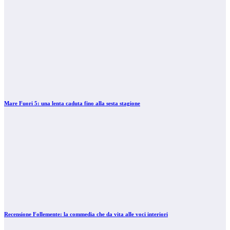
Mare Fuori 5: una lenta caduta fino alla sesta stagione
Recensione Follemente: la commedia che da vita alle voci interiori