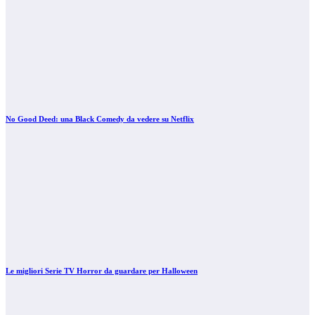
No Good Deed: una Black Comedy da vedere su Netflix
Le migliori Serie TV Horror da guardare per Halloween