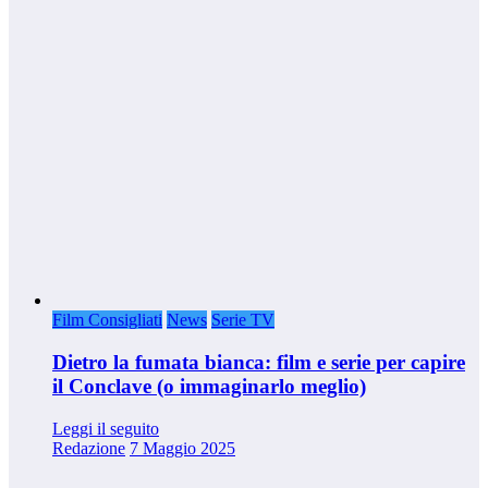
Film Consigliati
News
Serie TV
Dietro la fumata bianca: film e serie per capire
il Conclave (o immaginarlo meglio)
Leggi il seguito
Redazione
7 Maggio 2025