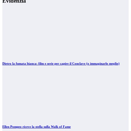
Evidenzia
Dietro la fumata bianca: film e serie per capire il Conclave (o immaginarlo meglio)
Ellen Pompeo riceve la stella sulla Walk of Fame