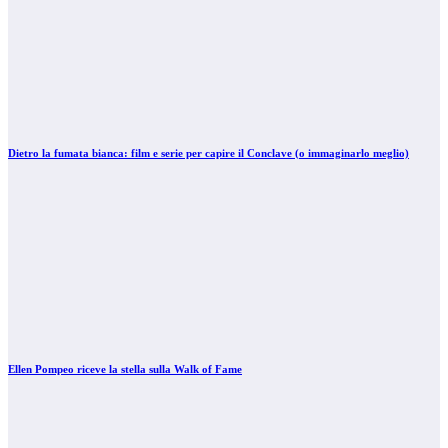
Dietro la fumata bianca: film e serie per capire il Conclave (o immaginarlo meglio)
Ellen Pompeo riceve la stella sulla Walk of Fame