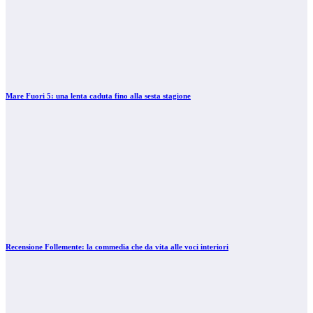
Mare Fuori 5: una lenta caduta fino alla sesta stagione
Recensione Follemente: la commedia che da vita alle voci interiori