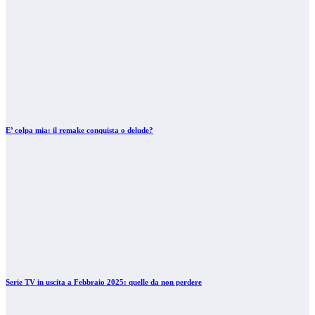
E’ colpa mia: il remake conquista o delude?
Serie TV in uscita a Febbraio 2025: quelle da non perdere