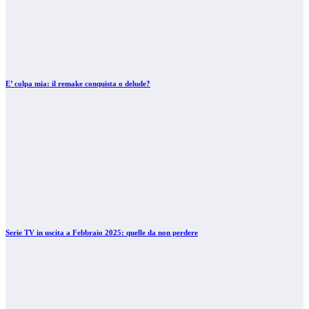
E’ colpa mia: il remake conquista o delude?
Serie TV in uscita a Febbraio 2025: quelle da non perdere