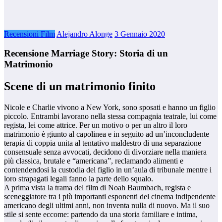
Recensioni Film
Alejandro Alonge
3 Gennaio 2020
Recensione Marriage Story: Storia di un
Matrimonio
Scene di un matrimonio finito
Nicole e Charlie vivono a New York, sono sposati e hanno un figlio
piccolo. Entrambi lavorano nella stessa compagnia teatrale, lui come
regista, lei come attrice. Per un motivo o per un altro il loro
matrimonio è giunto al capolinea e in seguito ad un’inconcludente
terapia di coppia unita al tentativo maldestro di una separazione
consensuale senza avvocati, decidono di divorziare nella maniera
più classica, brutale e “americana”, reclamando alimenti e
contendendosi la custodia del figlio in un’aula di tribunale mentre i
loro strapagati legali fanno la parte dello squalo.
A prima vista la trama del film di Noah Baumbach, regista e
sceneggiatore tra i più importanti esponenti del cinema indipendente
americano degli ultimi anni, non inventa nulla di nuovo. Ma il suo
stile si sente eccome: partendo da una storia familiare e intima,