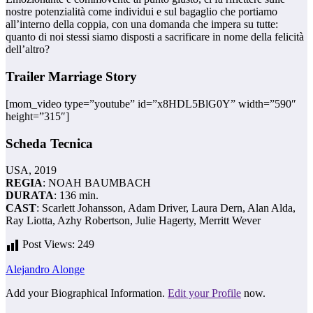
nostre potenzialità come individui e sul bagaglio che portiamo
all’interno della coppia, con una domanda che impera su tutte:
quanto di noi stessi siamo disposti a sacrificare in nome della felicità
dell’altro?
Trailer Marriage Story
[mom_video type=”youtube” id=”x8HDL5BlG0Y” width=”590″
height=”315″]
Scheda Tecnica
USA, 2019
REGIA
: NOAH BAUMBACH
DURATA
: 136 min.
CAST
: Scarlett Johansson, Adam Driver, Laura Dern, Alan Alda,
Ray Liotta, Azhy Robertson, Julie Hagerty, Merritt Wever
Post Views:
249
Alejandro Alonge
Add your Biographical Information.
Edit your Profile
now.