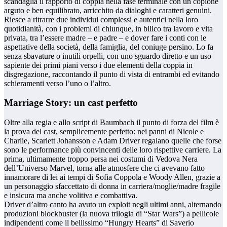
scandaglia il rapporto di coppia nella fase terminale con un copione
arguto e ben equilibrato, arricchito da dialoghi e caratteri genuini.
Riesce a ritrarre due individui complessi e autentici nella loro
quotidianità, con i problemi di chiunque, in bilico tra lavoro e vita
privata, tra l’essere madre – e padre – e dover fare i conti con le
aspettative della società, della famiglia, del coniuge persino. Lo fa
senza sbavature o inutili orpelli, con uno sguardo diretto e un uso
sapiente dei primi piani verso i due elementi della coppia in
disgregazione, raccontando il punto di vista di entrambi ed evitando
schieramenti verso l’uno o l’altro.
Marriage Story: un cast perfetto
Oltre alla regia e allo script di Baumbach il punto di forza del film è
la prova del cast, semplicemente perfetto: nei panni di Nicole e
Charlie, Scarlett Johansson e Adam Driver regalano quelle che forse
sono le performance più convincenti delle loro rispettive carriere. La
prima, ultimamente troppo persa nei costumi di Vedova Nera
dell’Universo Marvel, torna alle atmosfere che ci avevano fatto
innamorare di lei ai tempi di Sofia Coppola e Woody Allen, grazie a
un personaggio sfaccettato di donna in carriera/moglie/madre fragile
e insicura ma anche volitiva e combattiva.
Driver d’altro canto ha avuto un exploit negli ultimi anni, alternando
produzioni blockbuster (la nuova trilogia di “Star Wars”) a pellicole
indipendenti come il bellissimo “Hungry Hearts” di Saverio