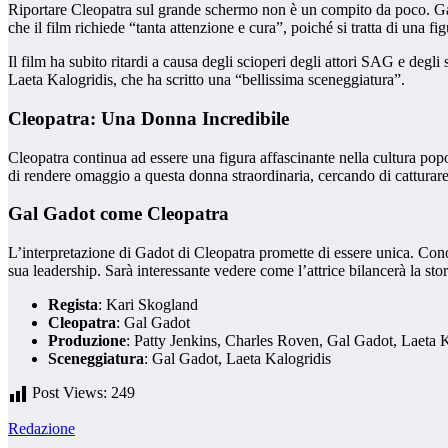
Riportare Cleopatra sul grande schermo non è un compito da poco. Gado
che il film richiede “tanta attenzione e cura”, poiché si tratta di una fi
Il film ha subito ritardi a causa degli scioperi degli attori SAG e deg
Laeta Kalogridis, che ha scritto una “bellissima sceneggiatura”.
Cleopatra: Una Donna Incredibile
Cleopatra continua ad essere una figura affascinante nella cultura popol
di rendere omaggio a questa donna straordinaria, cercando di catturare 
Gal Gadot come Cleopatra
L’interpretazione di Gadot di Cleopatra promette di essere unica. Cono
sua leadership. Sarà interessante vedere come l’attrice bilancerà la st
Regista
: Kari Skogland
Cleopatra
: Gal Gadot
Produzione
: Patty Jenkins, Charles Roven, Gal Gadot, Laeta 
Sceneggiatura
: Gal Gadot, Laeta Kalogridis
Post Views:
249
Redazione