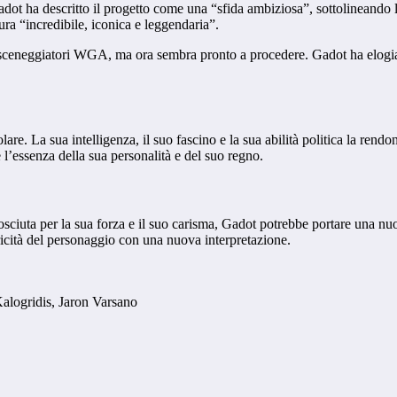
t ha descritto il progetto come una “sfida ambiziosa”, sottolineando l’
gura “incredibile, iconica e leggendaria”.
li sceneggiatori WGA, ma ora sembra pronto a procedere. Gadot ha elogiato 
are. La sua intelligenza, il suo fascino e la sua abilità politica la ren
l’essenza della sua personalità e del suo regno.
sciuta per la sua forza e il suo carisma, Gadot potrebbe portare una nu
oricità del personaggio con una nuova interpretazione.
Kalogridis, Jaron Varsano