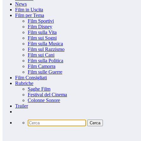
News
Film in Uscita
Film per Tema
Film Sportivi
Film Disney
Film sulla Vita
Film sui Sogni
Film sulla Musica
Film sul Razzismo
Film sui Cani
Film sulla Politica
Film Camorra
Film sulle Guerre
Film Consigliati
Rubriche
Saghe Film
Festival del Cinema
Colonne Sonore
Trailer