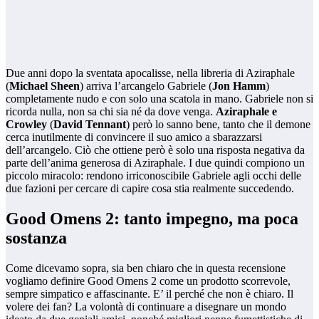
Due anni dopo la sventata apocalisse, nella libreria di Aziraphale
(
Michael Sheen
) arriva l’arcangelo Gabriele (
Jon Hamm
)
completamente nudo e con solo una scatola in mano. Gabriele non si
ricorda nulla, non sa chi sia né da dove venga.
Aziraphale e
Crowley
(
David Tennant
) però lo sanno bene, tanto che il demone
cerca inutilmente di convincere il suo amico a sbarazzarsi
dell’arcangelo. Ciò che ottiene però è solo una risposta negativa da
parte dell’anima generosa di Aziraphale. I due quindi compiono un
piccolo miracolo: rendono irriconoscibile Gabriele agli occhi delle
due fazioni per cercare di capire cosa stia realmente succedendo.
Good Omens 2: tanto impegno, ma poca
sostanza
Come dicevamo sopra, sia ben chiaro che in questa recensione
vogliamo definire Good Omens 2 come un prodotto scorrevole,
sempre simpatico e affascinante. E’ il perché che non è chiaro. Il
volere dei fan? La volontà di continuare a disegnare un mondo