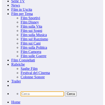
Serie TV
News
Film in Uscita
Film per Tema
Film Sportivi
Film Disney
Film sulla Vita
Film sui Sogni
Film sulla Musica
Film sul Razzismo
Film sui Cani
Film sulla Politica
Film Camorra
Film sulle Guerre
Film Consigliati
Rubriche
Saghe Film
Festival del Cinema
Colonne Sonore
Trailer
Home