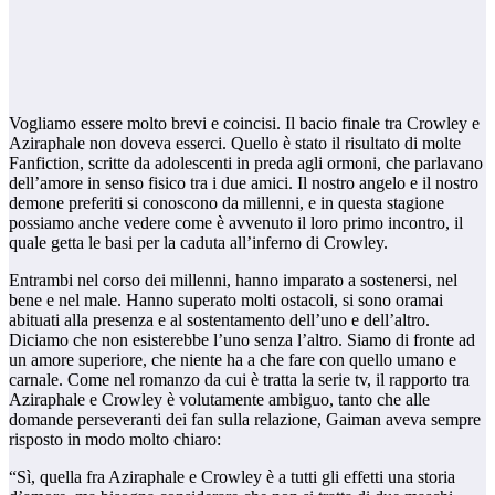
Vogliamo essere molto brevi e coincisi. Il bacio finale tra Crowley e
Aziraphale non doveva esserci. Quello è stato il risultato di molte
Fanfiction, scritte da adolescenti in preda agli ormoni, che parlavano
dell’amore in senso fisico tra i due amici. Il nostro angelo e il nostro
demone preferiti si conoscono da millenni, e in questa stagione
possiamo anche vedere come è avvenuto il loro primo incontro, il
quale getta le basi per la caduta all’inferno di Crowley.
Entrambi nel corso dei millenni, hanno imparato a sostenersi, nel
bene e nel male. Hanno superato molti ostacoli, si sono oramai
abituati alla presenza e al sostentamento dell’uno e dell’altro.
Diciamo che non esisterebbe l’uno senza l’altro. Siamo di fronte ad
un amore superiore, che niente ha a che fare con quello umano e
carnale. Come nel romanzo da cui è tratta la serie tv, il rapporto tra
Aziraphale e Crowley è volutamente ambiguo, tanto che alle
domande perseveranti dei fan sulla relazione, Gaiman aveva sempre
risposto in modo molto chiaro:
“Sì, quella fra Aziraphale e Crowley è a tutti gli effetti una storia