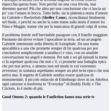
rispecchia questa frase. Non perché sia una cosa frivola, mai
diremmo questo! Più che altro per una conclusione che ci lascia un
po’ con l’amaro in bocca. Tutto bello, sia la platonica storia d’amore
tra Gabriele e Beelzebub (
Shelley Conn
), riconciliatasi finalmente
nel finale, e perché no anche la sotto trama sulla storia d’amore tra
Nina e Maggie, tranne che per la mancanza di grandi colpi di scena.
Il problema risiede nell’inevitabile paragone con il fratello maggiore.
Passiamo dal dover evitare l’apocalisse in terra, ad un arcangelo
Gabriele smemorato nella libreria di Aziraphale. Da una trama
apocalittica a una che promette sempre di far qualcosa per poi
concludersi semplicemente a tarallucci e vino, con un amabile
conversazione tra angeli e demoni. Per tutti e sei gli episodi la trama
ci fa aspettare qualcosa che non c’è, ci promette una battaglia epica
che poi non arriva, o almeno non nel modo in cui vorremmo
avvenisse; in sostanza aspettiamo sempre un plot twist epico che non
arriva mai. Il segreto di Gabriele sembra essere qualcosa di
monumentale, il piccolo miracolo di Edimburgo dove in un Jukebox
ogni canzone si trasforma in “Everyday” di Buddy Holly e The
Crickets, lo è molto di più.
Good Omens 2: quando le Fanfiction fanno una serie tv