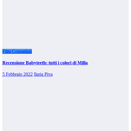
Film Consigliati
Recensione Babyteeth: tutti i colori di Milla
5 Febbraio 2022
Ilaria Piva