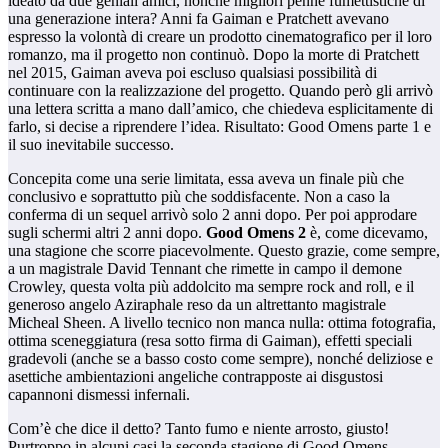
ideato da due geniali amici, nonché migliori penne fumettistiche di
una generazione intera? Anni fa Gaiman e Pratchett avevano
espresso la volontà di creare un prodotto cinematografico per il loro
romanzo, ma il progetto non continuò. Dopo la morte di Pratchett
nel 2015, Gaiman aveva poi escluso qualsiasi possibilità di
continuare con la realizzazione del progetto. Quando però gli arrivò
una lettera scritta a mano dall’amico, che chiedeva esplicitamente di
farlo, si decise a riprendere l’idea. Risultato: Good Omens parte 1 e
il suo inevitabile successo.
Concepita come una serie limitata, essa aveva un finale più che
conclusivo e soprattutto più che soddisfacente. Non a caso la
conferma di un sequel arrivò solo 2 anni dopo. Per poi approdare
sugli schermi altri 2 anni dopo.
Good Omens 2
è, come dicevamo,
una stagione che scorre piacevolmente. Questo grazie, come sempre,
a un magistrale David Tennant che rimette in campo il demone
Crowley, questa volta più addolcito ma sempre rock and roll, e il
generoso angelo Aziraphale reso da un altrettanto magistrale
Micheal Sheen. A livello tecnico non manca nulla: ottima fotografia,
ottima sceneggiatura (resa sotto firma di Gaiman), effetti speciali
gradevoli (anche se a basso costo come sempre), nonché deliziose e
asettiche ambientazioni angeliche contrapposte ai disgustosi
capannoni dismessi infernali.
Com’è che dice il detto? Tanto fumo e niente arrosto, giusto!
Purtroppo in alcuni casi la seconda stagione di Good Omens