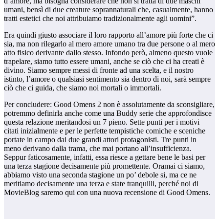
d’amore, ma bisogna considerare che non si tratta di due maschi
umani, bensì di due creature soprannaturali che, casualmente, hanno
tratti estetici che noi attribuiamo tradizionalmente agli uomini”.
Era quindi giusto associare il loro rapporto all’amore più forte che ci
sia, ma non rilegarlo al mero amore umano tra due persone o al mero
atto fisico derivante dallo stesso. Infondo però, almeno questo vuole
trapelare, siamo tutto essere umani, anche se ciò che ci ha creati è
divino. Siamo sempre messi di fronte ad una scelta, e il nostro
istinto, l’amore o qualsiasi sentimento sia dentro di noi, sarà sempre
ciò che ci guida, che siamo noi mortali o immortali.
Per concludere: Good Omens 2 non è assolutamente da sconsigliare,
potremmo definirla anche come una Buddy serie che approfondisce
questa relazione meritandosi un 7 pieno. Sette punti per i motivi
citati inizialmente e per le perfette tempistiche comiche e sceniche
portate in campo dai due grandi attori protagonisti. Tre punti in
meno derivano dalla trama, che mai portano all’insufficienza.
Seppur faticosamente, infatti, essa riesce a gettare bene le basi per
una terza stagione decisamente più promettente. Oramai ci siamo,
abbiamo visto una seconda stagione un po’ debole si, ma ce ne
meritiamo decisamente una terza e state tranquilli, perché noi di
MovieBlog saremo qui con una nuova recensione di Good Omens.