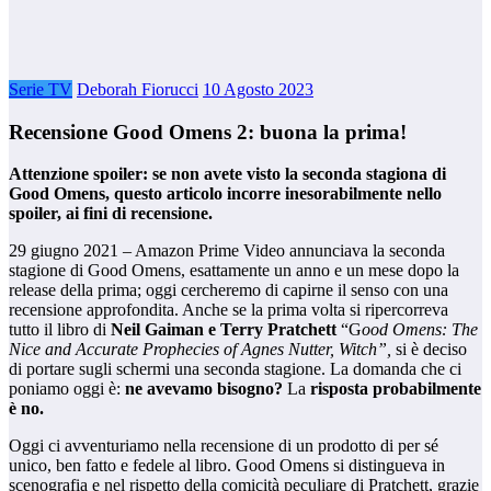
Serie TV
Deborah Fiorucci
10 Agosto 2023
Recensione Good Omens 2: buona la prima!
Attenzione spoiler: se non avete visto la seconda stagiona di
Good Omens, questo articolo incorre inesorabilmente nello
spoiler, ai fini di recensione.
29 giugno 2021 – Amazon Prime Video annunciava la seconda
stagione di Good Omens, esattamente un anno e un mese dopo la
release della prima; oggi cercheremo di capirne il senso con una
recensione approfondita. Anche se la prima volta si ripercorreva
tutto il libro di
Neil Gaiman e Terry Pratchett
“G
ood Omens: The
Nice and Accurate Prophecies of Agnes Nutter, Witch”,
si è deciso
di portare sugli schermi una seconda stagione. La domanda che ci
poniamo oggi è:
ne avevamo bisogno?
La
risposta probabilmente
è no.
Oggi ci avventuriamo nella recensione di un prodotto di per sé
unico, ben fatto e fedele al libro. Good Omens si distingueva in
scenografia e nel rispetto della comicità peculiare di Pratchett, grazie