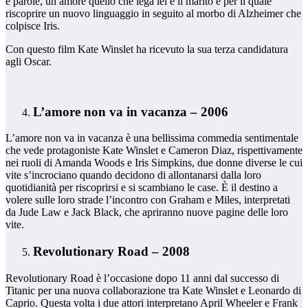
e parole, un amore quello che lega lei e il marito e per il quale
riscoprire un nuovo linguaggio in seguito al morbo di Alzheimer che
colpisce Iris.
Con questo film Kate Winslet ha ricevuto la sua terza candidatura
agli Oscar.
L’amore non va in vacanza – 2006
L’amore non va in vacanza è una bellissima commedia sentimentale
che vede protagoniste Kate Winslet e Cameron Diaz, rispettivamente
nei ruoli di Amanda Woods e Iris Simpkins, due donne diverse le cui
vite s’incrociano quando decidono di allontanarsi dalla loro
quotidianità per riscoprirsi e si scambiano le case. È il destino a
volere sulle loro strade l’incontro con Graham e Miles, interpretati
da Jude Law e Jack Black, che apriranno nuove pagine delle loro
vite.
Revolutionary Road – 2008
Revolutionary Road è l’occasione dopo 11 anni dal successo di
Titanic per una nuova collaborazione tra Kate Winslet e Leonardo di
Caprio. Questa volta i due attori interpretano April Wheeler e Frank