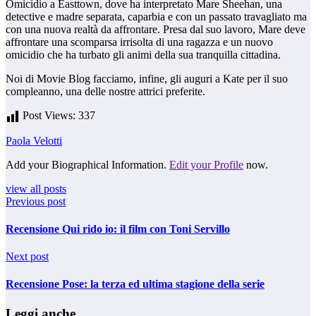
Omicidio a Easttown, dove ha interpretato Mare Sheehan, una
detective e madre separata, caparbia e con un passato travagliato ma
con una nuova realtà da affrontare. Presa dal suo lavoro, Mare deve
affrontare una scomparsa irrisolta di una ragazza e un nuovo
omicidio che ha turbato gli animi della sua tranquilla cittadina.
Noi di Movie Blog facciamo, infine, gli auguri a Kate per il suo
compleanno, una delle nostre attrici preferite.
Post Views:
337
Paola Velotti
Add your Biographical Information.
Edit your Profile
now.
view all posts
Previous post
Recensione Qui rido io: il film con Toni Servillo
Next post
Recensione Pose: la terza ed ultima stagione della serie
Leggi anche