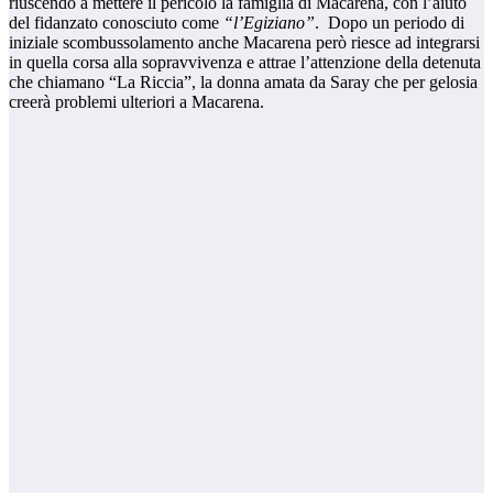
riuscendo a mettere il pericolo la famiglia di Macarena, con l’aiuto
del fidanzato conosciuto come
“l’Egiziano”
. Dopo un periodo di
iniziale scombussolamento anche Macarena però riesce ad integrarsi
in quella corsa alla sopravvivenza e attrae l’attenzione della detenuta
che chiamano “La Riccia”, la donna amata da Saray che per gelosia
creerà problemi ulteriori a Macarena.