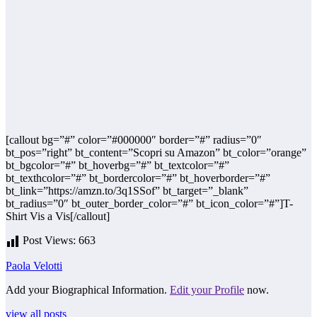
[callout bg=”#” color=”#000000″ border=”#” radius=”0″
bt_pos=”right” bt_content=”Scopri su Amazon” bt_color=”orange”
bt_bgcolor=”#” bt_hoverbg=”#” bt_textcolor=”#”
bt_texthcolor=”#” bt_bordercolor=”#” bt_hoverborder=”#”
bt_link=”https://amzn.to/3q1SSof” bt_target=”_blank”
bt_radius=”0″ bt_outer_border_color=”#” bt_icon_color=”#”]T-
Shirt Vis a Vis[/callout]
Post Views:
663
Paola Velotti
Add your Biographical Information.
Edit your Profile
now.
view all posts