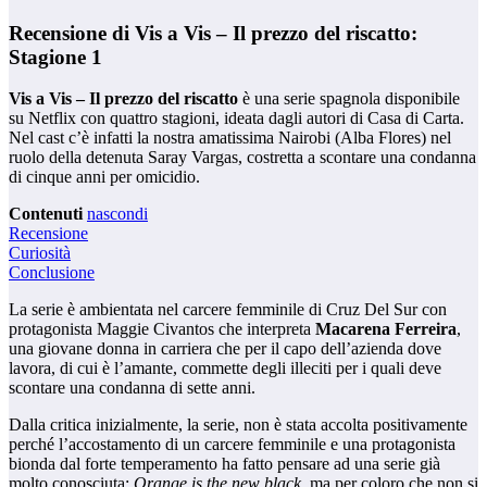
Recensione di Vis a Vis – Il prezzo del riscatto:
Stagione 1
Vis a Vis – Il prezzo del riscatto
è una serie spagnola disponibile
su Netflix con quattro stagioni, ideata dagli autori di Casa di Carta.
Nel cast c’è infatti la nostra amatissima Nairobi (Alba Flores) nel
ruolo della detenuta Saray Vargas, costretta a scontare una condanna
di cinque anni per omicidio.
Contenuti
nascondi
Recensione
Curiosità
Conclusione
La serie è ambientata nel carcere femminile di Cruz Del Sur con
protagonista Maggie Civantos che interpreta
Macarena Ferreira
,
una giovane donna in carriera che per il capo dell’azienda dove
lavora, di cui è l’amante, commette degli illeciti per i quali deve
scontare una condanna di sette anni.
Dalla critica inizialmente, la serie, non è stata accolta positivamente
perché l’accostamento di un carcere femminile e una protagonista
bionda dal forte temperamento ha fatto pensare ad una serie già
molto conosciuta:
Orange is the new black
, ma per coloro che non si