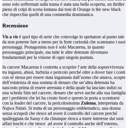
sono solo soffermati sulla trama è stata una bella scoperta, un thriller
pieno di colpi di scena lontana dai toni di Orange is the new black
che rispecchia quelli di una commedia drammatica.
Recensione
Vis a vis
è quel tipo di serie che coinvolge lo spettatore al punto tale
da non poterne fare a meno per la forte curiosità che scatenano i suoi
personaggi. Protagonista non è solo Macarena, in quanto
personaggio principale, ma tutte le altre detenute diventano
fondamentali per la visione di ogni singola puntata.
In carcere Macarena è costretta a scoprire l’arte della sopravvivenza
tra inganni, abusi, furbizia e pericolo perché oltre a dover fare i conti
con sé stessa per essere stata ingannata dall’uomo che amava, scopre
dell’esistenza di una somma di denaro che un’altra detenuta ha
nascosto prima di essere arrestata e della quale ha lasciato indizi su
una scheda Sim nel carcere, denaro che serve anche alla sua famiglia
per i problemi che lei ha creato fuori e questo la porta a scontrarsi
con la leader del carcere, la pericolosissima
Zulema
, interpretata da
Najwa Nimri. Si tratta di un personaggio emblematico, una donna
senza scrupoli che riesce ad avere il controllo del carcere perché
spalleggiata da Saray e da chiunque riesca a trarre interesse dai suoi
affari loschi e che riesce ad avere il controllo anche dell’esterno,