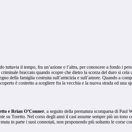
do tuttavia il tempo, fra un’azione e l’altra, per conoscere a fondo i per
 del criminale braccato quando scopre che dietro la scorza del duro si c
ostegno della famiglia costruita sull’amicizia e sull’amore. Quando a com
 scoperto è costretto a scegliere fra la vecchia e la nuova strada ed una s
etto e Brian O’Conner
, a seguito della prematura scomparsa di Paul W
ente su Toretto. Nel corso degli anni il cast assume sempre più un ton
rie muta in parte i suoi connotati, non proponendo più soltanto le corse 