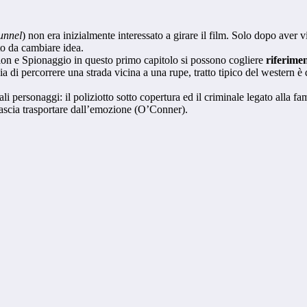
unnel
) non era inizialmente interessato a girare il film. Solo dopo aver 
o da cambiare idea.
ction e Spionaggio in questo primo capitolo si possono cogliere
riferimen
ia di percorrere una strada vicina a una rupe, tratto tipico del western è 
pali personaggi: il poliziotto sotto copertura ed il criminale legato alla f
 lascia trasportare dall’emozione (O’Conner).