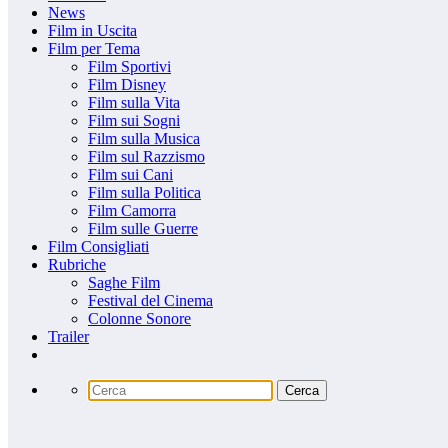
News
Film in Uscita
Film per Tema
Film Sportivi
Film Disney
Film sulla Vita
Film sui Sogni
Film sulla Musica
Film sul Razzismo
Film sui Cani
Film sulla Politica
Film Camorra
Film sulle Guerre
Film Consigliati
Rubriche
Saghe Film
Festival del Cinema
Colonne Sonore
Trailer