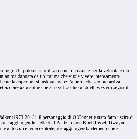
sonaggi. Un poliziotto infiltrato con la passione per la velocità e non
ela un anima dannata da un trauma che vuole vivere intensamente
plicare la copertura si insinua anche l’amore, che sempre arriva
pettacolare gara a due che strizza l’occhio ai duelli western segna il
alker (1973-2013), il personaggio di O’Conner è stato fatto uscire di
o corale aggiungendo stelle dell’Action come Kurt Russel, Dwayne
con le auto come tema centrale, ma aggiungendo elementi che si