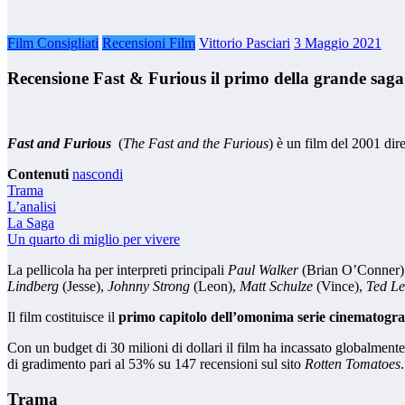
Film Consigliati
Recensioni Film
Vittorio Pasciari
3 Maggio 2021
Recensione Fast & Furious il primo della grande saga
Fast and Furious
(
The Fast and the Furious
) è un film del 2001 dir
Contenuti
nascondi
Trama
L’analisi
La Saga
Un quarto di miglio per vivere
La pellicola ha per interpreti principali
Paul Walker
(Brian O’Conner)
Lindberg
(Jesse),
Johnny Strong
(Leon),
Matt Schulze
(Vince),
Ted Le
Il film costituisce il
primo capitolo dell’omonima serie cinematogra
Con un budget di 30 milioni di dollari il film ha incassato globalmente
di gradimento pari al 53% su 147 recensioni sul sito
Rotten Tomatoes
.
Trama