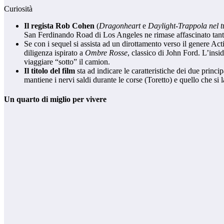
Curiosità
Il regista Rob Cohen
(
Dragonheart
e
Daylight-Trappola nel t
San Ferdinando Road di Los Angeles ne rimase affascinato tant
Se con i sequel si assista ad un dirottamento verso il genere A
diligenza ispirato a
Ombre Rosse
, classico di John Ford. L’insid
viaggiare “sotto” il camion.
Il titolo del film
sta ad indicare le caratteristiche dei due princi
mantiene i nervi saldi durante le corse (Toretto) e quello che si
Un quarto di miglio per vivere