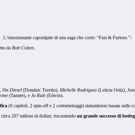
L’emozionante capostipite di una saga che corre: “Fast & Furious ”.
etto da
Rob Cohen
.
,
Vin Diesel
(Dominic Toretto),
Michelle Rodriguez
(Leticia Ortiz),
Jor
vine
(Tanner), e
Ja Rule
(Edwin).
fica
(9 capitoli, 2 spin-off e 2 cortometraggi) statunitense basata sulle co
 circa 207 milioni di dollari, riscuotendo
un grande successo di botte