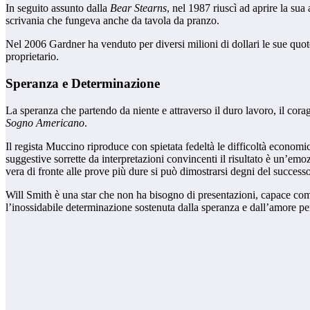
In seguito assunto dalla
Bear Stearns
, nel 1987 riuscì ad aprire la su
scrivania che fungeva anche da tavola da pranzo.
Nel 2006 Gardner ha venduto per diversi milioni di dollari le sue quot
proprietario.
Speranza e Determinazione
La speranza che partendo da niente e attraverso il duro lavoro, il cora
Sogno Americano
.
Il regista Muccino riproduce con spietata fedeltà le difficoltà economi
suggestive sorrette da interpretazioni convincenti il risultato è un’emo
vera di fronte alle prove più dure si può dimostrarsi degni del success
Will Smith è una star che non ha bisogno di presentazioni, capace come
l’inossidabile determinazione sostenuta dalla speranza e dall’amore per 