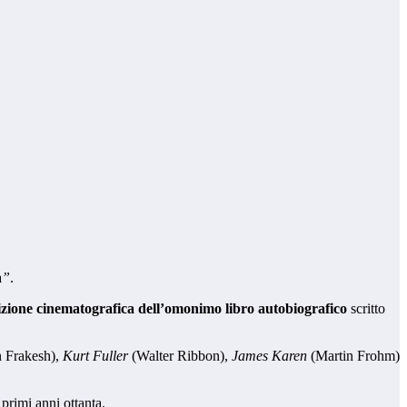
à
”
.
izione cinematografica dell’omonimo libro autobiografico
scritto
 Frakesh),
Kurt Fuller
(Walter Ribbon),
James Karen
(Martin Frohm)
primi anni ottanta.