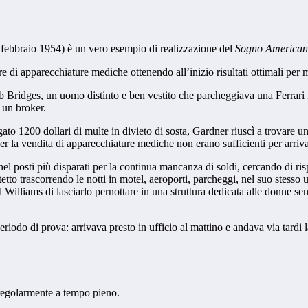
ebbraio 1954) è un vero esempio di realizzazione del
Sogno America
re di apparecchiature mediche ottenendo all’inizio risultati ottimali per 
ridges, un uomo distinto e ben vestito che parcheggiava una Ferrari ros
 un broker.
gato 1200 dollari di multe in divieto di sosta, Gardner riuscì a trovare 
per la vendita di apparecchiature mediche non erano sufficienti per arriv
el posti più disparati per la continua mancanza di soldi, cercando di risp
tto trascorrendo le notti in motel, aeroporti, parcheggi, nel suo stesso u
il Williams di lasciarlo pernottare in una struttura dedicata alle donne s
eriodo di prova: arrivava presto in ufficio al mattino e andava via tardi
 regolarmente a tempo pieno.