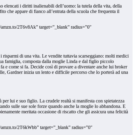
ncati i diritti inalienabili dell’uomo: la tutela della vita, della
ffito che appare di fianco all’entrata della scuola che frequenta il
://amzn.to/2T6v8Ak” target=”_blank” radius=”0″
 i risparmi di una vita. Le vendite tuttavia scarseggiano: molti medici
ua famiglia, composta dalla moglie Linda e dal figlio piccolo
 fa e come si fa. Decide così di provare a diventare anche lui broker
le, Gardner inizia un lento e difficile percorso che lo porterà ad una
 per lui e suo figlio. La crudele realtà si manifesta con spietatezza
ontando sulle sue sole forze quando anche la moglie lo abbandona. E
enamente meritata occasione di riscatto che gli assicura una felicità
://amzn.to/2T6kWbb” target=”_blank” radius=”0″