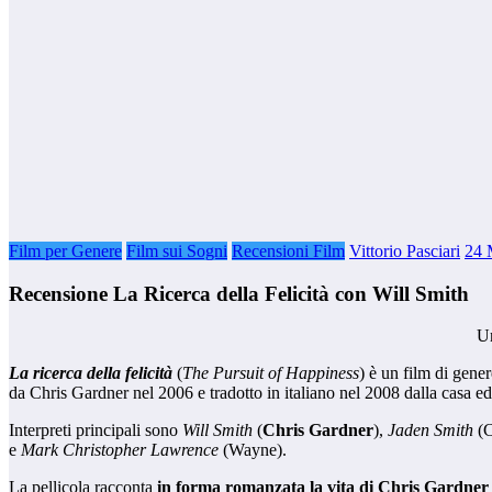
Film per Genere
Film sui Sogni
Recensioni Film
Vittorio Pasciari
24 
Recensione La Ricerca della Felicità con Will Smith
Un
La ricerca della felicità
(
The Pursuit of Happiness
) è un film di gene
da Chris Gardner nel 2006 e tradotto in italiano nel 2008 dalla casa e
Interpreti principali sono
Will Smith
(
Chris Gardner
),
Jaden Smith
(C
e
Mark Christopher Lawrence
(Wayne).
La pellicola racconta
in forma romanzata la vita di Chris Gardner