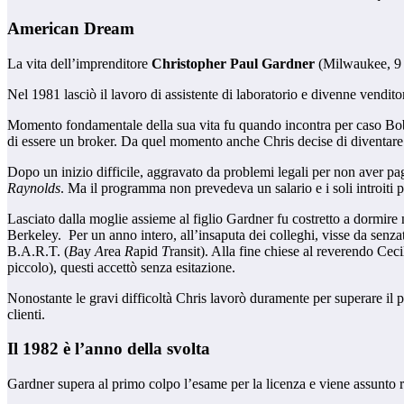
American Dream
La vita dell’imprenditore
Christopher Paul Gardner
(Milwaukee, 9 f
Nel 1981 lasciò il lavoro di assistente di laboratorio e divenne vendito
Momento fondamentale della sua vita fu quando incontra per caso Bob B
di essere un broker. Da quel momento anche Chris decise di diventare
Dopo un inizio difficile, aggravato da problemi legali per non aver pa
Raynolds
. Ma il programma non prevedeva un salario e i soli introiti 
Lasciato dalla moglie assieme al figlio Gardner fu costretto a dormire n
Berkeley. Per un anno intero, all’insaputa dei colleghi, visse da senzate
B.A.R.T. (
B
ay
A
rea
R
apid
T
ransit). Alla fine chiese al reverendo Cec
piccolo), questi accettò senza esitazione.
Nonostante le gravi difficoltà Chris lavorò duramente per superare il p
clienti.
Il 1982 è l’anno della svolta
Gardner supera al primo colpo l’esame per la licenza e viene assunto