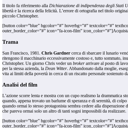
Il titolo fa riferimento alla
Dichiarazione di indipendenza degli Stati 
libertà e la ricerca della felicità. L’errore di ortografia nel titolo origina
piccolo Christopher.
[button color=”blue” bgcolor=”#” hoverbg=”#” textcolor=”#” texthc
outer_border_color=”#” icon=”fa-icon-film” icon_color=”#”]Acquista 
Trama
San Francisco, 1981.
Chris Gardner
cerca di sbarcare il lunario ven
ritengono il macchinario eccessivamente costoso e, tutto sommato, inut
Christopher. Un giorno Chris veder un
broker
arrivare al posto di lav
per la stessa azienda, la
Dean
Witter
. Abbandonato dalla moglie, esaspe
vita ai limiti della povertà in cerca di un riscatto personale sostenuto 
Analisi del film
L’azione scorre lenta e mostra con un cupo realismo la drammatica storia 
quando, appena trovato un barlume di speranza e di serenità, di colpo 
quando ormai lo stesso protagonista sembra cedere alla disperazione di
che pareva ormai solo un altro di tanti sogni impossibili da realizza
[button color=”blue” bgcolor=”#” hoverbg=”#” textcolor=”#” texthc
outer_border_color=”#” icon=”fa-icon-film” icon_color=”#”]Acquis