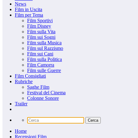
News
Film in Uscita
Film per Tema
Film Sportivi
Film Disney
Film sulla Vita
Film sui Sogni
Film sulla Musica
Film sul Razzismo
Film sui Cani
Film sulla Politica
Film Camorra
Film sulle Guerre
Film Consigliati
Rubriche
Saghe Film
Festival del Cinema
Colonne Sonore
Trailer
Home
Recensioni Film