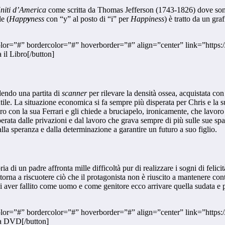
Uniti d’America
come scritta da Thomas Jefferson (1743-1826) dove sono ele
le (
Happ
y
ness
con “y” al posto di “i” per
Happiness
) è tratto da un gra
olor=”#” bordercolor=”#” hoverborder=”#” align=”center” link=”https
il Libro[/button]
dendo una partita di
scanner
per rilevare la densità ossea, acquistata con
ile. La situazione economica si fa sempre più disperata per Chris e la s
oro con la sua Ferrari e gli chiede a bruciapelo, ironicamente, che lavoro
rata dalle privazioni e dal lavoro che grava sempre di più sulle sue spal
dalla speranza e dalla determinazione a garantire un futuro a suo figlio.
di un padre affronta mille difficoltà pur di realizzare i sogni di felicità
torna a riscuotere ciò che il protagonista non è riuscito a mantenere c
 aver fallito come uomo e come genitore ecco arrivare quella sudata e pi
re.
olor=”#” bordercolor=”#” hoverborder=”#” align=”center” link=”https
ta DVD[/button]