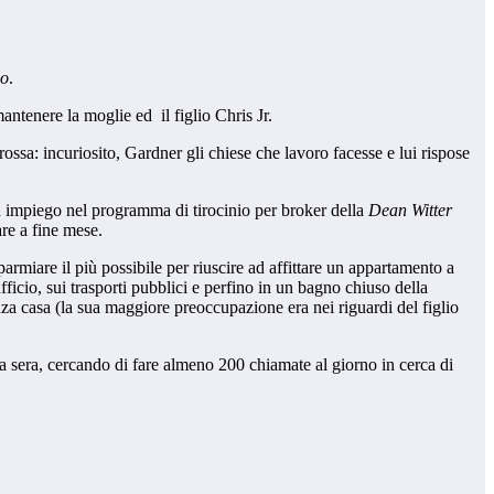
no
.
mantenere la moglie ed il figlio Chris Jr.
sa: incuriosito, Gardner gli chiese che lavoro facesse e lui rispose
un impiego nel programma di tirocinio per broker della
Dean Witter
are a fine mese.
armiare il più possibile per riuscire ad affittare un appartamento a
fficio, sui trasporti pubblici e perfino in un bagno chiuso della
enza casa (la sua maggiore preoccupazione era nei riguardi del figlio
 la sera, cercando di fare almeno 200 chiamate al giorno in cerca di