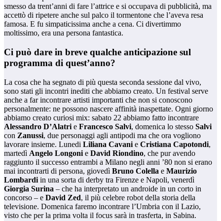
smesso da trent’anni di fare l’attrice e si occupava di pubblicità, ma
accettò di ripetere anche sul palco il tormentone che l’aveva resa
famosa. E fu simpaticissima anche a cena. Ci divertimmo
moltissimo, era una persona fantastica.
Ci può dare in breve qualche anticipazione sul
programma di quest’anno?
La cosa che ha segnato di più questa seconda sessione dal vivo,
sono stati gli incontri inediti che abbiamo creato. Un festival serve
anche a far incontrare artisti importanti che non si conoscono
personalmente: ne possono nascere affinità inaspettate. Ogni giorno
abbiamo creato curiosi mix: sabato 22 abbiamo fatto incontrare
Alessandro D’Alatri
e
Francesco Salvi
, domenica lo stesso
Salvi
con
Zanussi
, due personaggi agli antipodi ma che ora vogliono
lavorare insieme. Lunedi
Liliana Cavani
e
Cristiana Capotondi
,
martedì
Angelo Longoni
e
David Riondino
, che pur avendo
raggiunto il successo entrambi a Milano negli anni ’80 non si erano
mai incontrarti di persona, giovedì
Bruno Colella
e
Maurizio
Lombardi
in una sorta di derby tra Firenze e Napoli, venerdì
Giorgia Surina
– che ha interpretato un androide in un corto in
concorso – e
David Zed
, il più celebre robot della storia della
televisione. Domenica faremo incontrare l’Umbria con il Lazio,
visto che per la prima volta il focus sarà in trasferta, in Sabina.