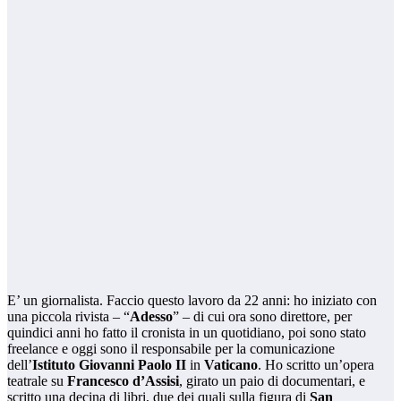
E’ un giornalista. Faccio questo lavoro da 22 anni: ho iniziato con
una piccola rivista – “
Adesso
” – di cui ora sono direttore, per
quindici anni ho fatto il cronista in un quotidiano, poi sono stato
freelance e oggi sono il responsabile per la comunicazione
dell’
Istituto Giovanni Paolo II
in
Vaticano
. Ho scritto un’opera
teatrale su
Francesco d’Assisi
, girato un paio di documentari, e
scritto una decina di libri, due dei quali sulla figura di
San