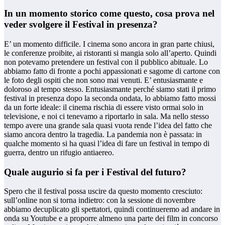
In un momento storico come questo, cosa prova nel
veder svolgere il Festival in presenza?
E’ un momento difficile. I cinema sono ancora in gran parte chiusi,
le conferenze proibite, ai ristoranti si mangia solo all’aperto. Quindi
non potevamo pretendere un festival con il pubblico abituale. Lo
abbiamo fatto di fronte a pochi appassionati e sagome di cartone con
le foto degli ospiti che non sono mai venuti. E’ entusiasmante e
doloroso al tempo stesso. Entusiasmante perché siamo stati il primo
festival in presenza dopo la seconda ondata, lo abbiamo fatto mossi
da un forte ideale: il cinema rischia di essere visto ormai solo in
televisione, e noi ci tenevamo a riportarlo in sala. Ma nello stesso
tempo avere una grande sala quasi vuota rende l’idea del fatto che
siamo ancora dentro la tragedia. La pandemia non è passata: in
qualche momento si ha quasi l’idea di fare un festival in tempo di
guerra, dentro un rifugio antiaereo.
Quale augurio si fa per i Festival del futuro?
Spero che il festival possa uscire da questo momento cresciuto:
sull’online non si torna indietro: con la sessione di novembre
abbiamo decuplicato gli spettatori, quindi continueremo ad andare in
onda su Youtube e a proporre almeno una parte dei film in concorso