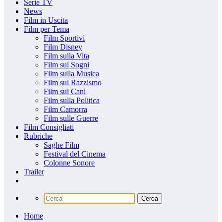
Serie TV
News
Film in Uscita
Film per Tema
Film Sportivi
Film Disney
Film sulla Vita
Film sui Sogni
Film sulla Musica
Film sul Razzismo
Film sui Cani
Film sulla Politica
Film Camorra
Film sulle Guerre
Film Consigliati
Rubriche
Saghe Film
Festival del Cinema
Colonne Sonore
Trailer
Home