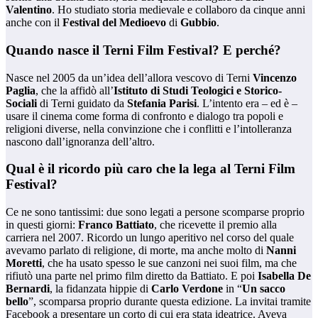
Valentino
. Ho studiato storia medievale e collaboro da cinque anni
anche con il
Festival del Medioevo
di
Gubbio
.
Quando nasce il Terni Film Festival? E perché?
Nasce nel 2005 da un’idea dell’allora vescovo di Terni
Vincenzo
Paglia
, che la affidò all’
Istituto di Studi Teologici e Storico-
Sociali
di Terni guidato da
Stefania Parisi
. L’intento era – ed è –
usare il cinema come forma di confronto e dialogo tra popoli e
religioni diverse, nella convinzione che i conflitti e l’intolleranza
nascono dall’ignoranza dell’altro.
Qual è il ricordo più caro che la lega al Terni Film
Festival?
Ce ne sono tantissimi: due sono legati a persone scomparse proprio
in questi giorni:
Franco Battiato
, che ricevette il premio alla
carriera nel 2007. Ricordo un lungo aperitivo nel corso del quale
avevamo parlato di religione, di morte, ma anche molto di
Nanni
Moretti
, che ha usato spesso le sue canzoni nei suoi film, ma che
rifiutò una parte nel primo film diretto da Battiato. E poi
Isabella De
Bernardi
, la fidanzata hippie di
Carlo Verdone
in “
Un sacco
bello
”, scomparsa proprio durante questa edizione. La invitai tramite
Facebook a presentare un corto di cui era stata ideatrice. Aveva