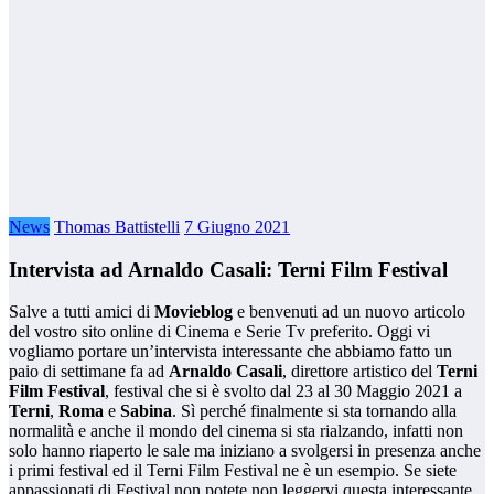
News
Thomas Battistelli
7 Giugno 2021
Intervista ad Arnaldo Casali: Terni Film Festival
Salve a tutti amici di
Movieblog
e benvenuti ad un nuovo articolo
del vostro sito online di Cinema e Serie Tv preferito. Oggi vi
vogliamo portare un’intervista interessante che abbiamo fatto un
paio di settimane fa ad
Arnaldo Casali
, direttore artistico del
Terni
Film Festival
, festival che si è svolto dal 23 al 30 Maggio 2021 a
Terni
,
Roma
e
Sabina
. Sì perché finalmente si sta tornando alla
normalità e anche il mondo del cinema si sta rialzando, infatti non
solo hanno riaperto le sale ma iniziano a svolgersi in presenza anche
i primi festival ed il Terni Film Festival ne è un esempio. Se siete
appassionati di Festival non potete non leggervi questa interessante