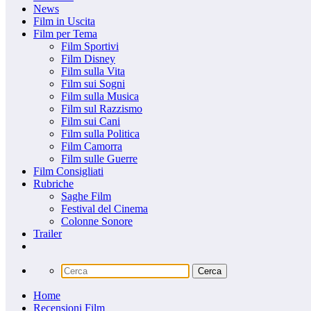
News
Film in Uscita
Film per Tema
Film Sportivi
Film Disney
Film sulla Vita
Film sui Sogni
Film sulla Musica
Film sul Razzismo
Film sui Cani
Film sulla Politica
Film Camorra
Film sulle Guerre
Film Consigliati
Rubriche
Saghe Film
Festival del Cinema
Colonne Sonore
Trailer
Home
Recensioni Film