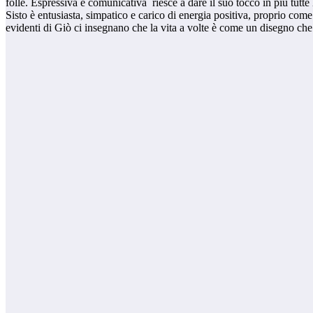
folle. Espressiva e comunicativa riesce a dare il suo tocco in più tutt
Sisto è entusiasta, simpatico e carico di energia positiva, proprio com
evidenti di Giò ci insegnano che la vita a volte è come un disegno ch