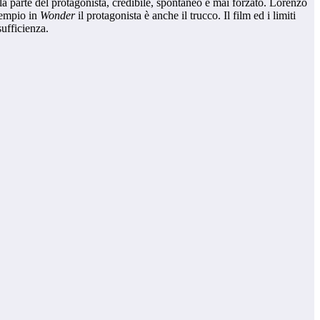
la parte del protagonista, credibile, spontaneo e mai forzato. Lorenzo
esempio in
Wonder
il protagonista è anche il trucco. Il film ed i limiti
 sufficienza.