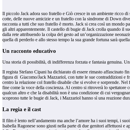
Il piccolo Jack adora suo fratello e Giò cresce in un ambiente ricco di 
cotte, delle nuove amicizie e un fratello con la sindrome di Down dive
racconta a tutti che suo fratello è morto. Jack si crea così un mondo pa
gli altri apparentemente. Il castello di bugie di Jack crolla quando il 
dalla rete attribuendo la colpa del gesto ad un’organizzazione neonazis
quella di perderlo e allo stesso tempo la sua grande fortuna sarà quella
Un racconto educativo
Una storia di possibilità, di indifferenza forzata e fantasia genuina. Un
Il regista Stefano Cipani ha dichiarato di essere rimasto affascinato fi
figura di Giacomo/Jack Mazzariol, con tutte le sue contraddizioni e fra
centro la relazione col fratello disabile che si evolve e sorprende. Nel
fine come la voce della coscienza. Al centro si ritroverà lo spettatore
qualcun altro e che la disabilità non è una condizione di cui vergogna
scoprono tutte le bugie di Jack, i Mazzariol hanno sì una reazione dur
La regia e il cast
Il film è lento nell’andamento ma anche l’amore ha i suoi tempi, i suoi
Isabella Ragonese sono giusti nella parte di due genitori affettuosi e a