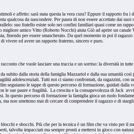
stimoli e affetto: sarà stata questa la vera cura? Eppure il rapporto fra 
nta qualcosa da nascondere. Per paura di non essere accettato dai suoi n
rallelo: suo fratello esiste solo nei confini familiari quasi come un rapp
suo migliore amico Vitto (Roberto Nocchi) aiuta Giò ad aprire un canale Y
ta, finendo per essere smascherato. Da quel momento in poi il ragazzo ri
 di vivere ed avere un rapporto fraterno, sincero e puro.
 racconto che vuole lasciare una traccia e un sorriso: la diversità in tut
n da subito dalla storia della famiglia Mazzariol e dalla sua umanità così
gilità adolescenziali. Tutti noi ci siamo confrontati, da ragazzini, con 
 film seguiamo le tappe di questo percorso di formazione, guidati dalla v
 con le sue paure e fragilità. La crescita e la consapevolezza di Jack a
rsi. In questo percorso di formazione la famiglia gioca un ruolo fondame
a, ma non smettono mai di cercare di comprendere il ragazzo e di stargli 
 blocchi e sbocchi. Più che per la tecnica è un film che va visto per il 
perti, talvolta impacciati ma sempre pronti a mettersi in gioco con natur