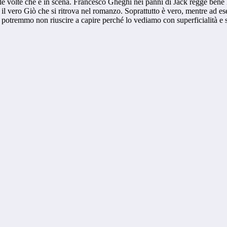
e le volte che è in scena. Francesco Gheghi nei panni di Jack regge bene 
e il vero Giò che si ritrova nel romanzo. Soprattutto è vero, mentre ad 
e potremmo non riuscire a capire perché lo vediamo con superficialità e