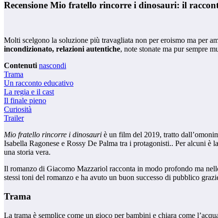
Recensione Mio fratello rincorre i dinosauri: il raccon
Molti scelgono la soluzione più travagliata non per eroismo ma per amo
incondizionato, relazioni autentiche
, note stonate ma pur sempre mus
Contenuti
nascondi
Trama
Un racconto educativo
La regia e il cast
Il finale pieno
Curiosità
Trailer
Mio fratello rincorre i dinosauri
è un film del 2019, tratto dall’omon
Isabella Ragonese e Rossy De Palma tra i protagonisti.. Per alcuni è la
una storia vera.
Il romanzo di Giacomo Mazzariol racconta in modo profondo ma nello st
stessi toni del romanzo e ha avuto un buon successo di pubblico grazie
Trama
La trama è semplice come un gioco per bambini e chiara come l’acqua 