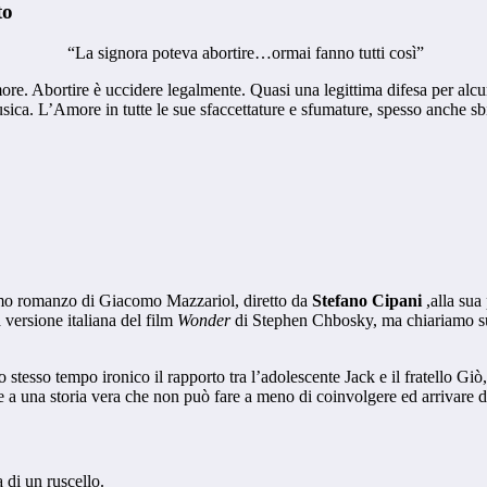
to
“La signora poteva abortire…ormai fanno tutti così”
re. Abortire è uccidere legalmente. Quasi una legittima difesa per alcu
ica. L’Amore in tutte le sue sfaccettature e sfumature, spesso anche sbi
imo romanzo di Giacomo Mazzariol, diretto da
Stefano Cipani
,alla sua
 versione italiana del film
Wonder
di Stephen Chbosky, ma chiariamo subi
esso tempo ironico il rapporto tra l’adolescente Jack e il fratello Giò
 a una storia vera che non può fare a meno di coinvolgere ed arrivare dr
di un ruscello.