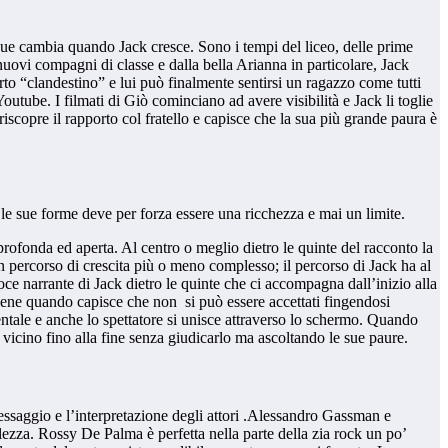
i due cambia quando Jack cresce. Sono i tempi del liceo, delle prime
uovi compagni di classe e dalla bella Arianna in particolare, Jack
orto “clandestino” e lui può finalmente sentirsi un ragazzo come tutti
outube. I filmati di Giò cominciano ad avere visibilità e Jack li toglie
scopre il rapporto col fratello e capisce che la sua più grande paura è
te le sue forme deve per forza essere una ricchezza e mai un limite.
 profonda ed aperta. Al centro o meglio dietro le quinte del racconto la
un percorso di crescita più o meno complesso; il percorso di Jack ha al
oce narrante di Jack dietro le quinte che ci accompagna dall’inizio alla
vviene quando capisce che non si può essere accettati fingendosi
ntale e anche lo spettatore si unisce attraverso lo schermo. Quando
vicino fino alla fine senza giudicarlo ma ascoltando le sue paure.
messaggio e l’interpretazione degli attori .Alessandro Gassman e
alezza. Rossy De Palma è perfetta nella parte della zia rock un po’