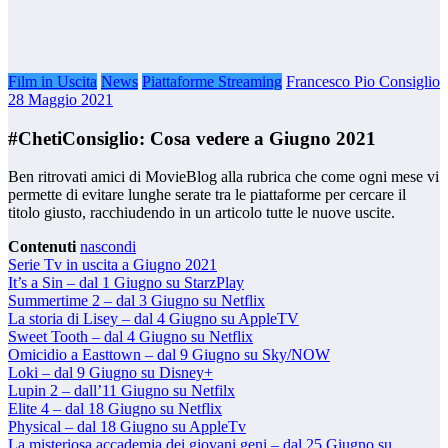
Film in Uscita
News
Piattaforme Streaming
Francesco Pio Consiglio
28 Maggio 2021
#ChetiConsiglio: Cosa vedere a Giugno 2021
Ben ritrovati amici di MovieBlog alla rubrica che come ogni mese vi
permette di evitare lunghe serate tra le piattaforme per cercare il
titolo giusto, racchiudendo in un articolo tutte le nuove uscite.
Contenuti
nascondi
Serie Tv in uscita a Giugno 2021
It’s a Sin – dal 1 Giugno su StarzPlay
Summertime 2 – dal 3 Giugno su Netflix
La storia di Lisey – dal 4 Giugno su AppleTV
Sweet Tooth – dal 4 Giugno su Netflix
Omicidio a Easttown – dal 9 Giugno su Sky/NOW
Loki – dal 9 Giugno su Disney+
Lupin 2 – dall’11 Giugno su Netfilx
Elite 4 – dal 18 Giugno su Netflix
Physical – dal 18 Giugno su AppleTv
La misteriosa accademia dei giovani geni – dal 25 Giugno su