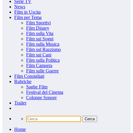
Serie TV
News
Film in Uscita
Film per Tema
Film Sportivi
Film Disney
Film sulla Vita
Film sui Sogni
Film sulla Musica
Film sul Razzismo
Film sui Cani
Film sulla Politica
Film Camorra
Film sulle Guerre
Film Consigliati
Rubriche
Saghe Film
Festival del Cinema
Colonne Sonore
Trailer
Home