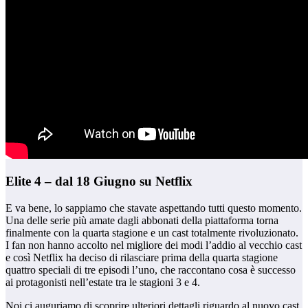
Elite 4 – dal 18 Giugno su Netflix
E va bene, lo sappiamo che stavate aspettando tutti questo momento.
Una delle serie più amate dagli abbonati della piattaforma torna
finalmente con la quarta stagione e un cast totalmente rivoluzionato.
I fan non hanno accolto nel migliore dei modi l’addio al vecchio cast
e così Netflix ha deciso di rilasciare prima della quarta stagione
quattro speciali di tre episodi l’uno, che raccontano cosa è successo
ai protagonisti nell’estate tra le stagioni 3 e 4.
Noi ci auguriamo di scoprire ulteriori dettagli riguardo al nuovo cast