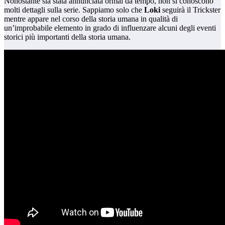
Nonostante sia stata annunciata ormai da tempo, non si conoscono
molti dettagli sulla serie. Sappiamo solo che
Loki
seguirà il Trickster
mentre appare nel corso della storia umana in qualità di
un’improbabile elemento in grado di influenzare alcuni degli eventi
storici più importanti della storia umana.