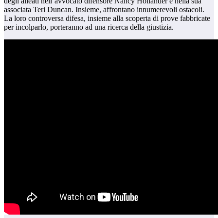
degli alleati nell’avvocato difensore Nancy Hollander e nella sua
associata Teri Duncan. Insieme, affrontano innumerevoli ostacoli.
La loro controversa difesa, insieme alla scoperta di prove fabbricate
per incolparlo, porteranno ad una ricerca della giustizia.