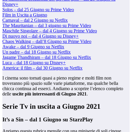
Disney+
Solos – dal 25 Giugno su Prime Video
Film in Uscita a Giugno
Carnaval – dal 2 Giugno su Netflix
The Mauritanian – dal 3 giugno su Prime Video
Maschile Singolare – dal 4 Giugno su Prime Video
Di nuovo noi – dal 4 Giugno su Disney+
Chaos Walking – dall’8 Giugno su Prime Video
Awake – dal 9 Giugno su Netflix
Un padre – dal 18 Giugno su Netflix
Jagame Thandhiram – dal 18 Giugno su Netflix
Luca – dal 18 Giugno su Disney+
America: il film – dal 30 Giugno su Netflix
I cinema sono tornati quasi a pieno regime e molti film non
troveranno più spazio sulle varie piattaforme, ma qualche bella
chicca continua ad esserci. Andiamo a scoprire l’elenco completo
delle
uscite più interessanti di Giugno 2021
.
Serie Tv in uscita a Giugno 2021
It’s a Sin – dal 1 Giugno su StarzPlay
Apriamo questa rubrica mensile con una miniserie di soli cinque