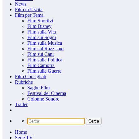
News
Film in Uscita
Film per Tema
Film Sportivi
Film Disney
Film sulla Vita
Film sui Sogni
Film sulla Musica
Film sul Razzismo
Film sui Cani
Film sulla Politica
Film Camorra
Film sulle Guerre
Film Consigliati
Rubriche
Saghe Film
Festival del Cinema
Colonne Sonore
Trailer
Home
Serie TV